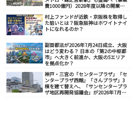
費1000億円）2028年度以降の開業
（大阪城東部地区1.5期開発）
村上ファンドが近鉄・京阪株を取得し
た狙いとは？阪急阪神はホワイトナイ
トになれるのか？
副首都法が2026年7月24日成立、大阪
はどう変わる？ 日本の「第2の中枢都
市」へ大きく前進か、大阪の5エリア
を拠点化か？
神戸・三宮の「センタープラザ」「セ
ンタープラザ西館」「さんプラザ」3
棟を建て替えへ、「サンセンタープラ
ザ地区再開発協議会」が2026年7月発
足