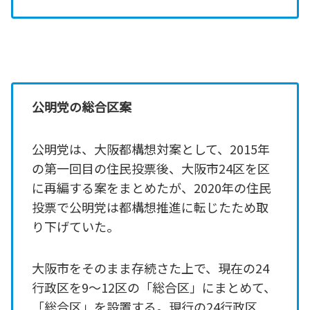
公明党の総合区案
公明党は、大阪都構想対案として、2015年
の第一回目の住民投票後、大阪市24区を区
に再編する案をまとめたが、2020年の住民
投票で公明党は都構想推進に転じたため取
り下げていた。
大阪市をそのまま存続さた上で、現在の24
行政区を9～12区の「総合区」にまとめて、
「総合区」を設置する。現行の24行政区