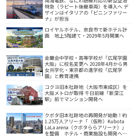
南海電鉄、なにわ筋線対応の新型空港
特急（ラピート後継車両）を導入へ デ
ザインはイタリアの「ピニンファリー
ナ」が担当
ロイヤルホテル、奈良市で新ホテル計
画 地上5階建て・2029年5月開業へ
金蘭会中学校・高等学校が「広尾学園
大阪」に校名変更へ 2028年4月から男
女共学化・東京都の進学校「広尾学
園」と教育連携
コクヨ旧本社跡地（大阪市東成区）を
大阪メトロが取得 千日前線「新深江
駅」前でマンション開発へ
クボタ旧本社跡地の再開発が始動！約
1.25万人アリーナ「（仮称）Kubota
LaLa arena（クボタららアリーナ）」
を整備 ホテル・商業施設も開発へ