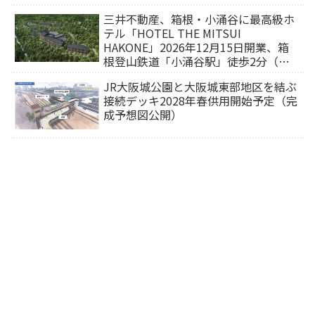
【2032年以降開業】
三井不動産、箱根・小涌谷に最高級ホ
テル「HOTEL THE MITSUI
HAKONE」2026年12月15日開業、箱
根登山鉄道「小涌谷駅」徒歩2分（旅
行サイトから予約可能）
JR大阪城公園と大阪城東部地区を結ぶ
接続デッキ2028年春供用開始予定（完
成予想図公開）