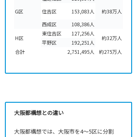
G区
住吉区
153,083人
約38万人
西成区
108,386人
東住吉区
127,256人
H区
約32万人
平野区
192,251人
合計
2,751,495人
約275万人
大阪都構想との違い
大阪都構想では、大阪市を4～5区に分割