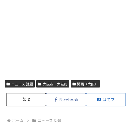
ニュース 話題
大阪市・大阪府
関西（大阪）
X
Facebook
はてブ
ホーム
ニュース 話題