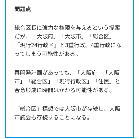
問題点
総合区長に強力な権限を与えるという提案
だが、「大阪府」「大阪市」「総合区」
「現行24行政区」と3重行政、4重行政にな
ってしまう可能性がある。
再開発計画があっても、「大阪府」「大阪
市」「総合区」「現行行政区」「住民」と
合意形成に時間はかかる可能性がある。
「総合区」構想では大阪市が存続し、大阪
市議会も存続することになる。