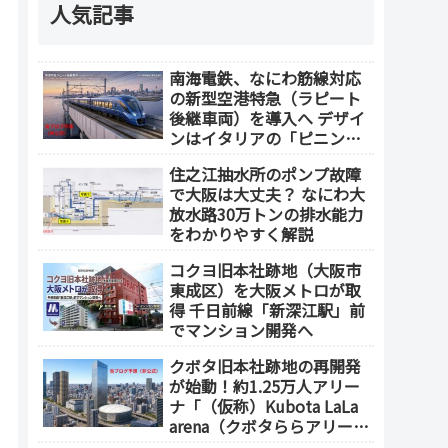
人気記事
南海電鉄、なにわ筋線対応
の新型空港特急（ラピート
後継車両）を導入へ デザイ
ンはイタリアの「ピニンフ
ァリーナ」が担当
住之江抽水所のポンプ故障
で大阪は大丈夫？ なにわ大
放水路30万トンの排水能力
をわかりやすく解説
コクヨ旧本社跡地（大阪市
東成区）を大阪メトロが取
得 千日前線「新深江駅」前
でマンション開発へ
クボタ旧本社跡地の再開発
が始動！約1.25万人アリー
ナ「（仮称）Kubota LaLa
arena（クボタららアリー
ナ）」を整備 ホテル・商