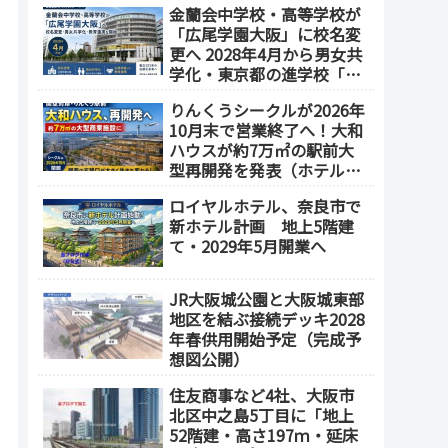
金蘭会中学校・高等学校が
業施設も開発へ【2032年以
「広尾学園大阪」に校名変
降開業】
更へ 2028年4月から男女共
学化・東京都の進学校「広
尾学園」と教育連携
りんくうシークルが2026年
10月末で営業終了へ！大和
ハウスが約7万㎡の駅前大
型再開発を発表（ホテル開
発の可能性も）
ロイヤルホテル、奈良市で
新ホテル計画 地上5階建
て・2029年5月開業へ
JR大阪城公園と大阪城東部
地区を結ぶ接続デッキ2028
年春供用開始予定（完成予
想図公開）
住友商事など4社、大阪市
北区中之島5丁目に「地上
52階建・高さ197ｍ・延床