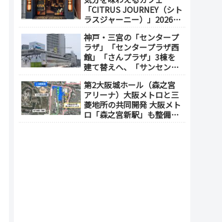
「CITRUS JOURNEY（シト
ラスジャーニー）」2026年
7月23日 オープン（大阪
神戸・三宮の「センタープ
メトロ「本町駅」徒歩1
ラザ」「センタープラザ西
分）
館」「さんプラザ」3棟を
建て替えへ、「サンセンタ
ープラザ地区再開発協議
第2大阪城ホール（森之宮
会」が2026年7月発足
アリーナ）大阪メトロと三
菱地所の共同開発 大阪メト
ロ「森之宮新駅」も整備へ
（事業費1000億円）2028年
度以降の開業（大阪城東部
地区1.5期開発）