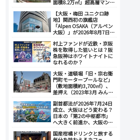
面積8.2万㎡」超高層マンシ
ョンを建設へ、2030年5月
【大阪・梅田 ユニクロ跡
竣工
地】関西初の旗艦店
「Alpen OSAKA（アルペン
大阪）」が2026年8月7日オ
ープン！地下2階～地上4階
村上ファンドが近鉄・京阪
の体験型スポーツ専門店が
株を取得した狙いとは？阪
誕生
急阪神はホワイトナイトに
なれるのか？
大阪・道頓堀「旧・宗右衛
門町モータープールなど」
（敷地面積約3,700㎡）、
差押え（2023年3月 みんな
で大家さん・グループが取
副首都法が2026年7月24日
得）
成立、大阪はどう変わる？
日本の「第2の中枢都市」
へ大きく前進か、大阪の5
エリアを拠点化か？
国産柑橘ドリンクと旅する
気分を味わえるカフェ