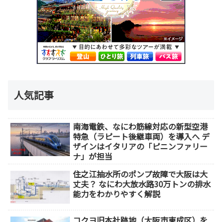
人気記事
南海電鉄、なにわ筋線対応の新型空港
特急（ラピート後継車両）を導入へ デ
ザインはイタリアの「ピニンファリー
ナ」が担当
住之江抽水所のポンプ故障で大阪は大
丈夫？ なにわ大放水路30万トンの排水
能力をわかりやすく解説
コクヨ旧本社跡地（大阪市東成区）を