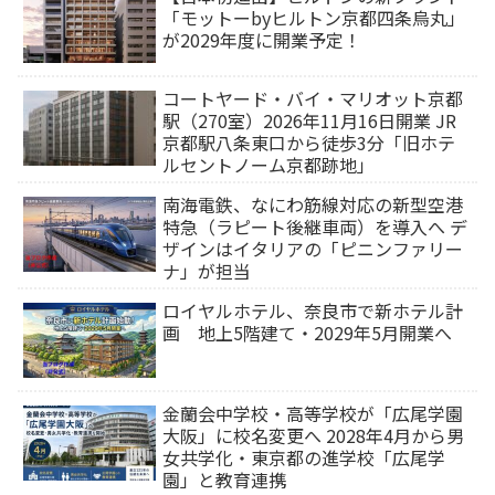
「モットーbyヒルトン京都四条烏丸」
が2029年度に開業予定！
コートヤード・バイ・マリオット京都
駅（270室）2026年11月16日開業 JR
京都駅八条東口から徒歩3分「旧ホテ
ルセントノーム京都跡地」
南海電鉄、なにわ筋線対応の新型空港
特急（ラピート後継車両）を導入へ デ
ザインはイタリアの「ピニンファリー
ナ」が担当
ロイヤルホテル、奈良市で新ホテル計
画 地上5階建て・2029年5月開業へ
金蘭会中学校・高等学校が「広尾学園
大阪」に校名変更へ 2028年4月から男
女共学化・東京都の進学校「広尾学
園」と教育連携