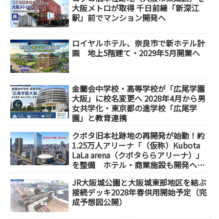
大阪メトロが取得 千日前線「新深江
駅」前でマンション開発へ
ロイヤルホテル、奈良市で新ホテル計
画 地上5階建て・2029年5月開業へ
金蘭会中学校・高等学校が「広尾学園
大阪」に校名変更へ 2028年4月から男
女共学化・東京都の進学校「広尾学
園」と教育連携
クボタ旧本社跡地の再開発が始動！約
1.25万人アリーナ「（仮称）Kubota
LaLa arena（クボタららアリーナ）」
を整備 ホテル・商業施設も開発へ
【2032年以降開業】
JR大阪城公園と大阪城東部地区を結ぶ
接続デッキ2028年春供用開始予定（完
成予想図公開）