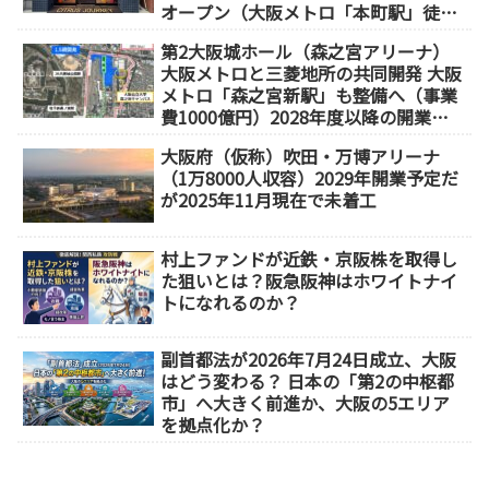
オープン（大阪メトロ「本町駅」徒歩
1分）
第2大阪城ホール（森之宮アリーナ）
大阪メトロと三菱地所の共同開発 大阪
メトロ「森之宮新駅」も整備へ（事業
費1000億円）2028年度以降の開業
（大阪城東部地区1.5期開発）
大阪府（仮称）吹田・万博アリーナ
（1万8000人収容）2029年開業予定だ
が2025年11月現在で未着工
村上ファンドが近鉄・京阪株を取得し
た狙いとは？阪急阪神はホワイトナイ
トになれるのか？
副首都法が2026年7月24日成立、大阪
はどう変わる？ 日本の「第2の中枢都
市」へ大きく前進か、大阪の5エリア
を拠点化か？