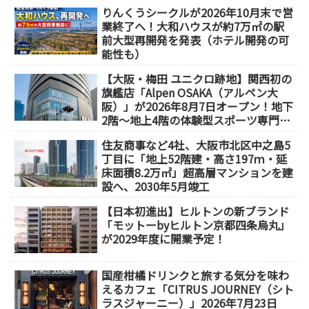
りんくうシークルが2026年10月末で営
業終了へ！大和ハウスが約7万㎡の駅
前大型再開発を発表（ホテル開発の可
能性も）
【大阪・梅田 ユニクロ跡地】関西初の
旗艦店「Alpen OSAKA（アルペン大
阪）」が2026年8月7日オープン！地下
2階～地上4階の体験型スポーツ専門店
が誕生
住友商事など4社、大阪市北区中之島5
丁目に「地上52階建・高さ197ｍ・延
床面積8.2万㎡」超高層マンションを建
設へ、2030年5月竣工
【日本初進出】ヒルトンの新ブランド
「モットーbyヒルトン京都四条烏丸」
が2029年度に開業予定！
国産柑橘ドリンクと旅する気分を味わ
えるカフェ「CITRUS JOURNEY（シト
ラスジャーニー）」2026年7月23日