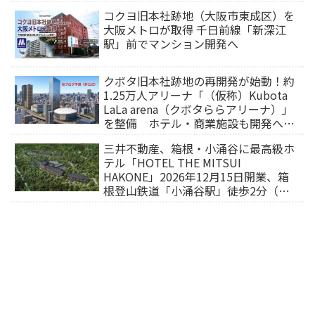
コクヨ旧本社跡地（大阪市東成区）を
大阪メトロが取得 千日前線「新深江
駅」前でマンション開発へ
クボタ旧本社跡地の再開発が始動！約
1.25万人アリーナ「（仮称）Kubota
LaLa arena（クボタららアリーナ）」
を整備 ホテル・商業施設も開発へ
【2032年以降開業】
三井不動産、箱根・小涌谷に最高級ホ
テル「HOTEL THE MITSUI
HAKONE」2026年12月15日開業、箱
根登山鉄道「小涌谷駅」徒歩2分（旅
行サイトから予約可能）