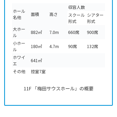
収容人数
ホール
面積
高さ
スクール
シアター
名他
形式
形式
大ホー
882㎡
7.0m
660席
900席
ル
小ホー
180㎡
4.7m
90席
132席
ル
ホワイ
641㎡
エ
その他
控室7室
11F 「梅田サウスホール」の概要