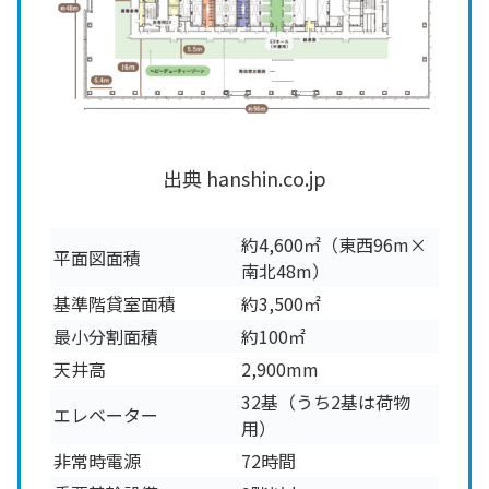
出典 hanshin.co.jp
約4,600㎡（東西96m×
平面図面積
南北48m）
基準階貸室面積
約3,500㎡
最小分割面積
約100㎡
天井高
2,900mm
32基（うち2基は荷物
エレベーター
用）
非常時電源
72時間