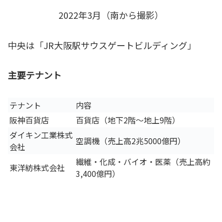
2022年3月（南から撮影）
中央は「JR大阪駅サウスゲートビルディング」
主要テナント
テナント
内容
阪神百貨店
百貨店（地下2階～地上9階）
ダイキン工業株式
空調機（売上高2兆5000億円）
会社
繊維・化成・バイオ・医薬（売上高約
東洋紡株式会社
3,400億円）