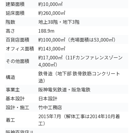
建築面積
約10,000㎡
延床面積
約260,000㎡
階数
地上38階・地下3階
高さ
188.9m
百貨店面積
約100,000㎡（売場面積は53,000㎡）
オフィス面積
約143,000㎡
約17,000㎡（11Fカンファレンスゾーン
その他面積
4,000㎡）
鉄骨造（地下部 鉄骨鉄筋コンクリート
構造
造）
事業主
阪神電気鉄道・阪急電鉄
基本設計
日本設計
設計・施工
竹中工務店
2015年7月（解体工事は2014年10月着
着工
工）
阪神百貨店Ⅱ