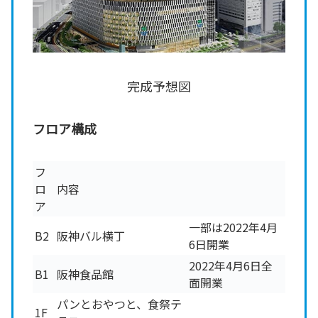
完成予想図
フロア構成
フ
ロ
内容
ア
一部は2022年4月
B2
阪神バル横丁
6日開業
2022年4月6日全
B1
阪神食品館
面開業
パンとおやつと、食祭テ
1F