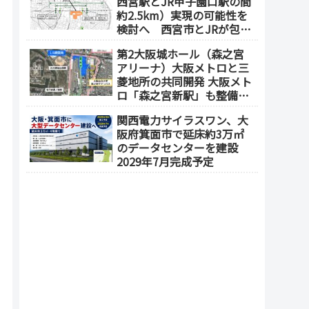
西宮駅とJR甲子園口駅の間
約2.5km）実現の可能性を
検討へ 西宮市とJRが包括
連携協定を締結（津門飯田
第2大阪城ホール（森之宮
町外工場等跡地）
アリーナ）大阪メトロと三
菱地所の共同開発 大阪メト
ロ「森之宮新駅」も整備へ
（事業費1000億円）2028年
関西電力サイラスワン、大
度以降の開業（大阪城東部
阪府箕面市で延床約3万㎡
地区1.5期開発）
のデータセンターを建設
2029年7月完成予定