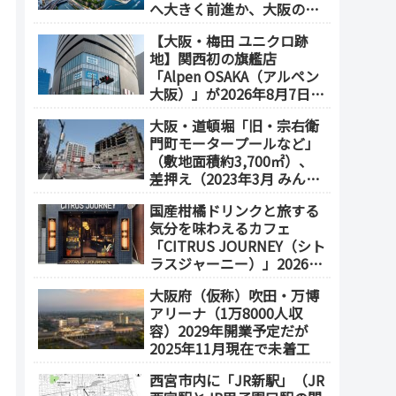
へ大きく前進か、大阪の5
エリアを拠点化か？
【大阪・梅田 ユニクロ跡
地】関西初の旗艦店
「Alpen OSAKA（アルペン
大阪）」が2026年8月7日オ
ープン！地下2階～地上4階
大阪・道頓堀「旧・宗右衛
の体験型スポーツ専門店が
門町モータープールなど」
誕生
（敷地面積約3,700㎡）、
差押え（2023年3月 みんな
で大家さん・グループが取
国産柑橘ドリンクと旅する
得）
気分を味わえるカフェ
「CITRUS JOURNEY（シト
ラスジャーニー）」2026年
7月23日 オープン（大阪
大阪府（仮称）吹田・万博
メトロ「本町駅」徒歩1
アリーナ（1万8000人収
分）
容）2029年開業予定だが
2025年11月現在で未着工
西宮市内に「JR新駅」（JR