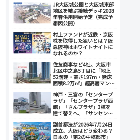
JR大阪城公園と大阪城東部
地区を結ぶ接続デッキ2028
年春供用開始予定（完成予
想図公開）
村上ファンドが近鉄・京阪
株を取得した狙いとは？阪
急阪神はホワイトナイトに
なれるのか？
住友商事など4社、大阪市
北区中之島5丁目に「地上
52階建・高さ197ｍ・延床
面積8.2万㎡」超高層マンシ
ョンを建設へ、2030年5月
神戸・三宮の「センタープ
竣工
ラザ」「センタープラザ西
館」「さんプラザ」3棟を
建て替えへ、「サンセンタ
ープラザ地区再開発協議
副首都法が2026年7月24日
会」が2026年7月発足
成立、大阪はどう変わる？
日本の「第2の中枢都市」