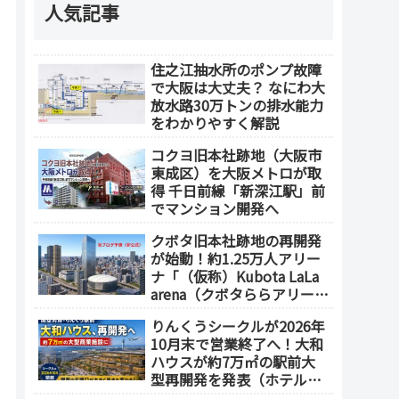
人気記事
住之江抽水所のポンプ故障
で大阪は大丈夫？ なにわ大
放水路30万トンの排水能力
をわかりやすく解説
コクヨ旧本社跡地（大阪市
東成区）を大阪メトロが取
得 千日前線「新深江駅」前
でマンション開発へ
クボタ旧本社跡地の再開発
が始動！約1.25万人アリー
ナ「（仮称）Kubota LaLa
arena（クボタららアリー
ナ）」を整備 ホテル・商
りんくうシークルが2026年
業施設も開発へ【2032年以
10月末で営業終了へ！大和
降開業】
ハウスが約7万㎡の駅前大
型再開発を発表（ホテル開
発の可能性も）