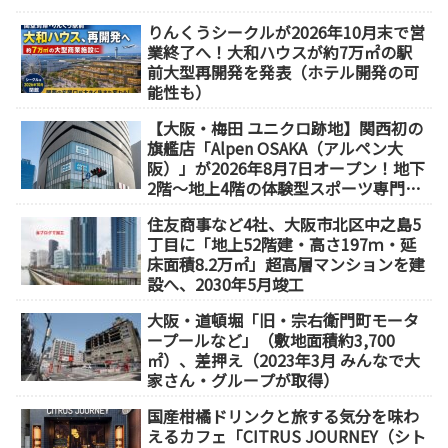
りんくうシークルが2026年10月末で営
業終了へ！大和ハウスが約7万㎡の駅
前大型再開発を発表（ホテル開発の可
能性も）
【大阪・梅田 ユニクロ跡地】関西初の
旗艦店「Alpen OSAKA（アルペン大
阪）」が2026年8月7日オープン！地下
2階～地上4階の体験型スポーツ専門店
が誕生
住友商事など4社、大阪市北区中之島5
丁目に「地上52階建・高さ197ｍ・延
床面積8.2万㎡」超高層マンションを建
設へ、2030年5月竣工
大阪・道頓堀「旧・宗右衛門町モータ
ープールなど」（敷地面積約3,700
㎡）、差押え（2023年3月 みんなで大
家さん・グループが取得）
国産柑橘ドリンクと旅する気分を味わ
えるカフェ「CITRUS JOURNEY（シト