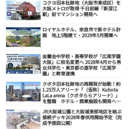
コクヨ旧本社跡地（大阪市東成区）を
大阪メトロが取得 千日前線「新深江
駅」前でマンション開発へ
ロイヤルホテル、奈良市で新ホテル計
画 地上5階建て・2029年5月開業へ
金蘭会中学校・高等学校が「広尾学園
大阪」に校名変更へ 2028年4月から男
女共学化・東京都の進学校「広尾学
園」と教育連携
クボタ旧本社跡地の再開発が始動！約
1.25万人アリーナ「（仮称）Kubota
LaLa arena（クボタららアリーナ）」
を整備 ホテル・商業施設も開発へ
【2032年以降開業】
JR大阪城公園と大阪城東部地区を結ぶ
接続デッキ2028年春供用開始予定（完
成予想図公開）