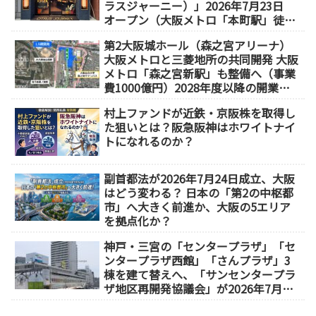
ラスジャーニー）」2026年7月23日
オープン（大阪メトロ「本町駅」徒歩
1分）
第2大阪城ホール（森之宮アリーナ）
大阪メトロと三菱地所の共同開発 大阪
メトロ「森之宮新駅」も整備へ（事業
費1000億円）2028年度以降の開業
（大阪城東部地区1.5期開発）
村上ファンドが近鉄・京阪株を取得し
た狙いとは？阪急阪神はホワイトナイ
トになれるのか？
副首都法が2026年7月24日成立、大阪
はどう変わる？ 日本の「第2の中枢都
市」へ大きく前進か、大阪の5エリア
を拠点化か？
神戸・三宮の「センタープラザ」「セ
ンタープラザ西館」「さんプラザ」3
棟を建て替えへ、「サンセンタープラ
ザ地区再開発協議会」が2026年7月発
足