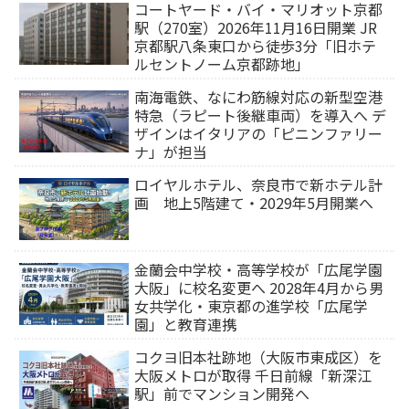
コートヤード・バイ・マリオット京都
駅（270室）2026年11月16日開業 JR
京都駅八条東口から徒歩3分「旧ホテ
ルセントノーム京都跡地」
南海電鉄、なにわ筋線対応の新型空港
特急（ラピート後継車両）を導入へ デ
ザインはイタリアの「ピニンファリー
ナ」が担当
ロイヤルホテル、奈良市で新ホテル計
画 地上5階建て・2029年5月開業へ
金蘭会中学校・高等学校が「広尾学園
大阪」に校名変更へ 2028年4月から男
女共学化・東京都の進学校「広尾学
園」と教育連携
コクヨ旧本社跡地（大阪市東成区）を
大阪メトロが取得 千日前線「新深江
駅」前でマンション開発へ