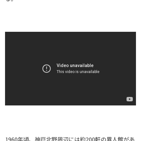
1960年頃、神戸北野周辺には約200軒の異人館があ