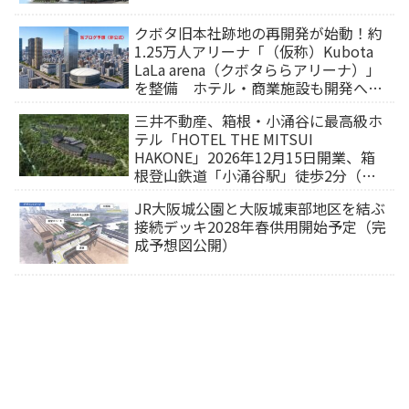
クボタ旧本社跡地の再開発が始動！約
1.25万人アリーナ「（仮称）Kubota
LaLa arena（クボタららアリーナ）」
を整備 ホテル・商業施設も開発へ
【2032年以降開業】
三井不動産、箱根・小涌谷に最高級ホ
テル「HOTEL THE MITSUI
HAKONE」2026年12月15日開業、箱
根登山鉄道「小涌谷駅」徒歩2分（旅
行サイトから予約可能）
JR大阪城公園と大阪城東部地区を結ぶ
接続デッキ2028年春供用開始予定（完
成予想図公開）