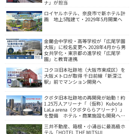
ナ」が担当
ロイヤルホテル、奈良市で新ホテル計
画 地上5階建て・2029年5月開業へ
金蘭会中学校・高等学校が「広尾学園
大阪」に校名変更へ 2028年4月から男
女共学化・東京都の進学校「広尾学
園」と教育連携
コクヨ旧本社跡地（大阪市東成区）を
大阪メトロが取得 千日前線「新深江
駅」前でマンション開発へ
クボタ旧本社跡地の再開発が始動！約
1.25万人アリーナ「（仮称）Kubota
LaLa arena（クボタららアリーナ）」
を整備 ホテル・商業施設も開発へ
【2032年以降開業】
三井不動産、箱根・小涌谷に最高級ホ
テル「HOTEL THE MITSUI