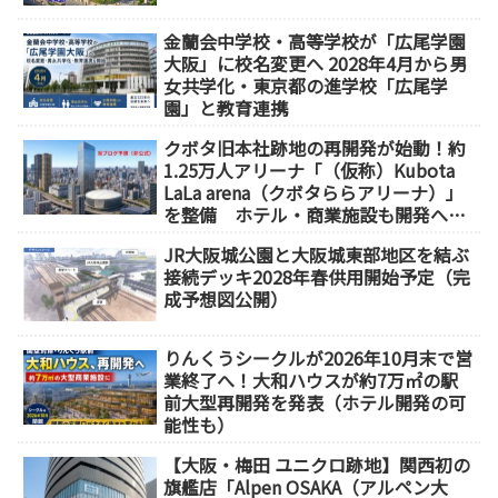
金蘭会中学校・高等学校が「広尾学園
大阪」に校名変更へ 2028年4月から男
女共学化・東京都の進学校「広尾学
園」と教育連携
クボタ旧本社跡地の再開発が始動！約
1.25万人アリーナ「（仮称）Kubota
LaLa arena（クボタららアリーナ）」
を整備 ホテル・商業施設も開発へ
【2032年以降開業】
JR大阪城公園と大阪城東部地区を結ぶ
接続デッキ2028年春供用開始予定（完
成予想図公開）
りんくうシークルが2026年10月末で営
業終了へ！大和ハウスが約7万㎡の駅
前大型再開発を発表（ホテル開発の可
能性も）
【大阪・梅田 ユニクロ跡地】関西初の
旗艦店「Alpen OSAKA（アルペン大