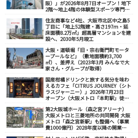
阪）」が2026年8月7日オープン！地下
2階～地上4階の体験型スポーツ専門店
が誕生
住友商事など4社、大阪市北区中之島5
丁目に「地上52階建・高さ197ｍ・延
床面積8.2万㎡」超高層マンションを建
設へ、2030年5月竣工
大阪・道頓堀「旧・宗右衛門町モータ
ープールなど」（敷地面積約3,700
㎡）、差押え（2023年3月 みんなで大
家さん・グループが取得）
国産柑橘ドリンクと旅する気分を味わ
えるカフェ「CITRUS JOURNEY（シト
ラスジャーニー）」2026年7月23日
オープン（大阪メトロ「本町駅」徒歩
1分）
第2大阪城ホール（森之宮アリーナ）
大阪メトロと三菱地所の共同開発 大阪
メトロ「森之宮新駅」も整備へ（事業
費1000億円）2028年度以降の開業
（大阪城東部地区1.5期開発）