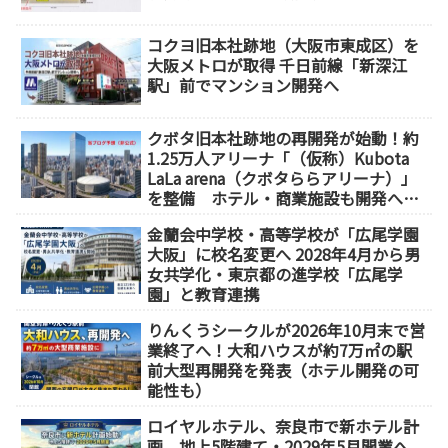
コクヨ旧本社跡地（大阪市東成区）を
大阪メトロが取得 千日前線「新深江
駅」前でマンション開発へ
クボタ旧本社跡地の再開発が始動！約
1.25万人アリーナ「（仮称）Kubota
LaLa arena（クボタららアリーナ）」
を整備 ホテル・商業施設も開発へ
【2032年以降開業】
金蘭会中学校・高等学校が「広尾学園
大阪」に校名変更へ 2028年4月から男
女共学化・東京都の進学校「広尾学
園」と教育連携
りんくうシークルが2026年10月末で営
業終了へ！大和ハウスが約7万㎡の駅
前大型再開発を発表（ホテル開発の可
能性も）
ロイヤルホテル、奈良市で新ホテル計
画 地上5階建て・2029年5月開業へ