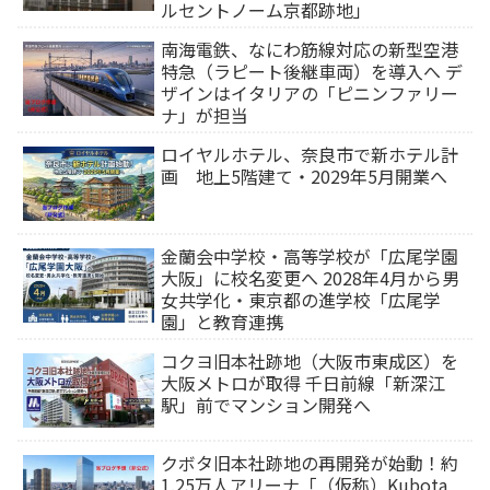
ルセントノーム京都跡地」
南海電鉄、なにわ筋線対応の新型空港
特急（ラピート後継車両）を導入へ デ
ザインはイタリアの「ピニンファリー
ナ」が担当
ロイヤルホテル、奈良市で新ホテル計
画 地上5階建て・2029年5月開業へ
金蘭会中学校・高等学校が「広尾学園
大阪」に校名変更へ 2028年4月から男
女共学化・東京都の進学校「広尾学
園」と教育連携
コクヨ旧本社跡地（大阪市東成区）を
大阪メトロが取得 千日前線「新深江
駅」前でマンション開発へ
クボタ旧本社跡地の再開発が始動！約
1.25万人アリーナ「（仮称）Kubota