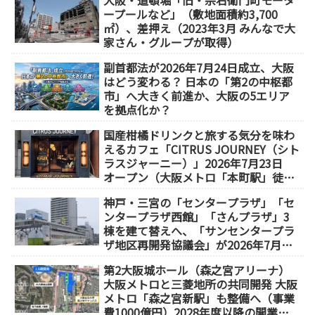
大阪・道頓堀「旧・宗右衛門町モータ
ープールなど」（敷地面積約3,700
㎡）、差押え（2023年3月 みんなで大
家さん・グループが取得）
副首都法が2026年7月24日成立、大阪
はどう変わる？ 日本の「第2の中枢都
市」へ大きく前進か、大阪の5エリア
を拠点化か？
国産柑橘ドリンクと旅する気分を味わ
えるカフェ「CITRUS JOURNEY（シト
ラスジャーニー）」2026年7月23日
オープン（大阪メトロ「本町駅」徒歩
1分）
神戸・三宮の「センタープラザ」「セ
ンタープラザ西館」「さんプラザ」3
棟を建て替えへ、「サンセンタープラ
ザ地区再開発協議会」が2026年7月発
足
第2大阪城ホール（森之宮アリーナ）
大阪メトロと三菱地所の共同開発 大阪
メトロ「森之宮新駅」も整備へ（事業
費1000億円）2028年度以降の開業