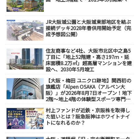
JR大阪城公園と大阪城東部地区を結ぶ
接続デッキ2028年春供用開始予定（完
成予想図公開）
住友商事など4社、大阪市北区中之島5
丁目に「地上52階建・高さ197ｍ・延
床面積8.2万㎡」超高層マンションを建
設へ、2030年5月竣工
【大阪・梅田 ユニクロ跡地】関西初の
旗艦店「Alpen OSAKA（アルペン大
阪）」が2026年8月7日オープン！地下
2階～地上4階の体験型スポーツ専門店
が誕生
村上ファンドが近鉄・京阪株を取得し
た狙いとは？阪急阪神はホワイトナイ
トになれるのか？