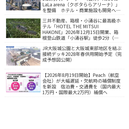
LaLa arena（クボタららアリーナ）」
を整備 ホテル・商業施設も開発へ
【2032年以降開業】
三井不動産、箱根・小涌谷に最高級ホ
テル「HOTEL THE MITSUI
HAKONE」2026年12月15日開業、箱
根登山鉄道「小涌谷駅」徒歩2分（旅
行サイトから予約可能）
JR大阪城公園と大阪城東部地区を結ぶ
接続デッキ2028年春供用開始予定（完
成予想図公開）
【2026年8月19日開始】Peach（航空
会社）が大幅遅延・欠航時の補償制度
を新設 宿泊費・交通費を（国内最大
1万円・国際最大2万円）補償へ