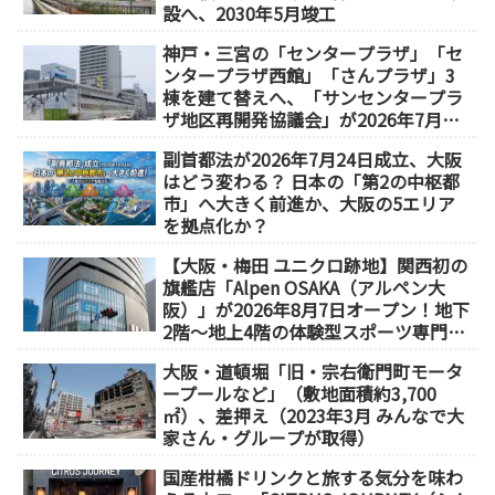
設へ、2030年5月竣工
神戸・三宮の「センタープラザ」「セ
ンタープラザ西館」「さんプラザ」3
棟を建て替えへ、「サンセンタープラ
ザ地区再開発協議会」が2026年7月発
足
副首都法が2026年7月24日成立、大阪
はどう変わる？ 日本の「第2の中枢都
市」へ大きく前進か、大阪の5エリア
を拠点化か？
【大阪・梅田 ユニクロ跡地】関西初の
旗艦店「Alpen OSAKA（アルペン大
阪）」が2026年8月7日オープン！地下
2階～地上4階の体験型スポーツ専門店
が誕生
大阪・道頓堀「旧・宗右衛門町モータ
ープールなど」（敷地面積約3,700
㎡）、差押え（2023年3月 みんなで大
家さん・グループが取得）
国産柑橘ドリンクと旅する気分を味わ