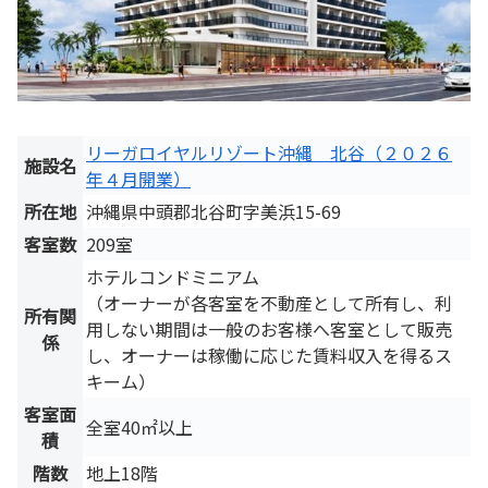
リーガロイヤルリゾート沖縄 北谷（２０２６
施設名
年４月開業）
所在地
沖縄県中頭郡北谷町字美浜15-69
客室数
209室
ホテルコンドミニアム
（オーナーが各客室を不動産として所有し、利
所有関
用しない期間は一般のお客様へ客室として販売
係
し、オーナーは稼働に応じた賃料収入を得るス
キーム）
客室面
全室40㎡以上
積
階数
地上18階