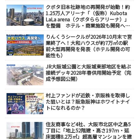
クボタ旧本社跡地の再開発が始動！約
1.25万人アリーナ「（仮称）Kubota
LaLa arena（クボタららアリーナ）」
を整備 ホテル・商業施設も開発へ
【2032年以降開業】
りんくうシークルが2026年10月末で営
業終了へ！大和ハウスが約7万㎡の駅
前大型再開発を発表（ホテル開発の可
能性も）
JR大阪城公園と大阪城東部地区を結ぶ
接続デッキ2028年春供用開始予定（完
成予想図公開）
村上ファンドが近鉄・京阪株を取得し
た狙いとは？阪急阪神はホワイトナイ
トになれるのか？
住友商事など4社、大阪市北区中之島5
丁目に「地上52階建・高さ197ｍ・延
床面積8.2万㎡」超高層マンションを建