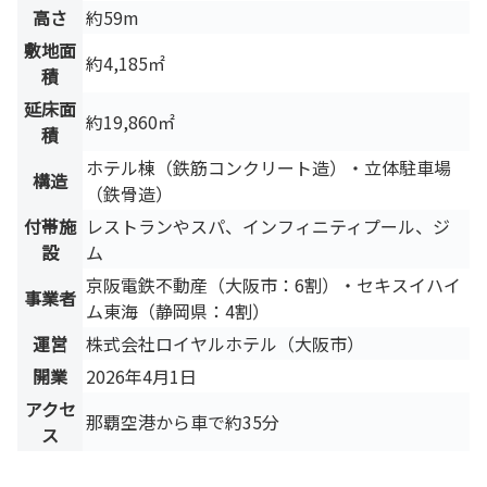
高さ
約59m
敷地面
約4,185㎡
積
延床面
約19,860㎡
積
ホテル棟（鉄筋コンクリート造）・立体駐車場
構造
（鉄骨造）
付帯施
レストランやスパ、インフィニティプール、ジ
設
ム
京阪電鉄不動産（大阪市：6割）・セキスイハイ
事業者
ム東海（静岡県：4割）
運営
株式会社ロイヤルホテル（大阪市）
開業
2026年4月1日
アクセ
那覇空港から車で約35分
ス