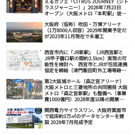
えるカフェ「CITRUS JOURNEY（シト
ラスジャーニー）」2026年7月23日
オープン（大阪メトロ「本町駅」徒歩
1分）
大阪府（仮称）吹田・万博アリーナ
（1万8000人収容）2029年開業予定だ
が2025年11月現在で未着工
西宮市内に「JR新駅」（JR西宮駅と
JR甲子園口駅の間約2.5km）実現の可
能性を検討へ 西宮市とJRが包括連携
協定を締結（津門飯田町外工場等跡
地）
第2大阪城ホール（森之宮アリーナ）
大阪メトロと三菱地所の共同開発 大阪
メトロ「森之宮新駅」も整備へ（事業
費1000億円）2028年度以降の開業
（大阪城東部地区1.5期開発）
関西電力サイラスワン、大阪府箕面市
で延床約3万㎡のデータセンターを建
設 2029年7月完成予定