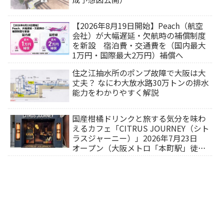
【2026年8月19日開始】Peach（航空
会社）が大幅遅延・欠航時の補償制度
を新設 宿泊費・交通費を（国内最大
1万円・国際最大2万円）補償へ
住之江抽水所のポンプ故障で大阪は大
丈夫？ なにわ大放水路30万トンの排水
能力をわかりやすく解説
国産柑橘ドリンクと旅する気分を味わ
えるカフェ「CITRUS JOURNEY（シト
ラスジャーニー）」2026年7月23日
オープン（大阪メトロ「本町駅」徒歩
1分）