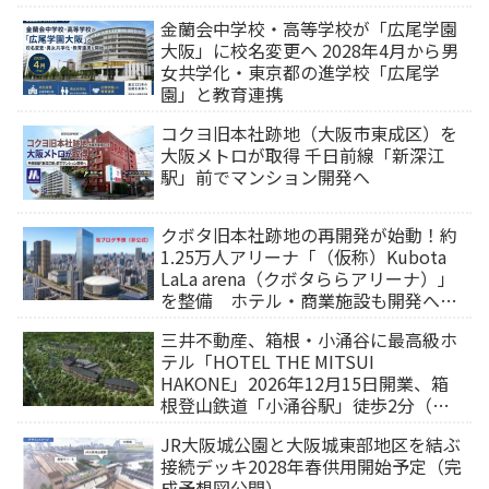
金蘭会中学校・高等学校が「広尾学園
大阪」に校名変更へ 2028年4月から男
女共学化・東京都の進学校「広尾学
園」と教育連携
コクヨ旧本社跡地（大阪市東成区）を
大阪メトロが取得 千日前線「新深江
駅」前でマンション開発へ
クボタ旧本社跡地の再開発が始動！約
1.25万人アリーナ「（仮称）Kubota
LaLa arena（クボタららアリーナ）」
を整備 ホテル・商業施設も開発へ
【2032年以降開業】
三井不動産、箱根・小涌谷に最高級ホ
テル「HOTEL THE MITSUI
HAKONE」2026年12月15日開業、箱
根登山鉄道「小涌谷駅」徒歩2分（旅
行サイトから予約可能）
JR大阪城公園と大阪城東部地区を結ぶ
接続デッキ2028年春供用開始予定（完
成予想図公開）