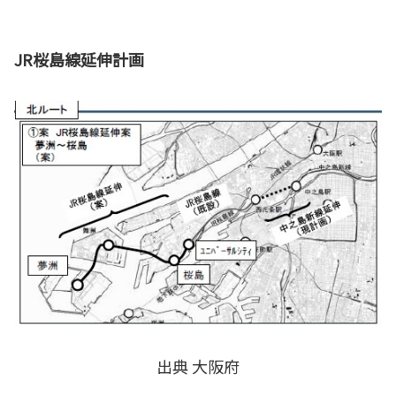
JR桜島線延伸計画
出典 大阪府