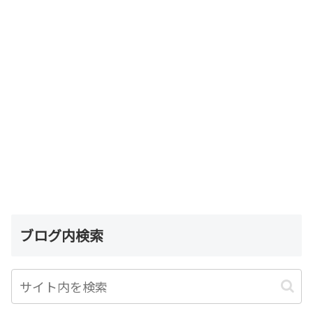
ブログ内検索