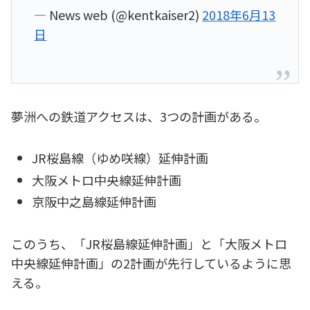
— News web (@kentkaiser2)
2018年6月13
日
夢洲への鉄道アクセスは、3つの計画がある。
JR桜島線（ゆめ咲線）延伸計画
大阪メトロ中央線延伸計画
京阪中之島線延伸計画
このうち、「JR桜島線延伸計画」と「大阪メトロ
中央線延伸計画」の2計画が先行しているように思
える。