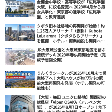
金蘭会中学校・高等学校が「広尾学園
大阪」に校名変更へ 2028年4月から男
女共学化・東京都の進学校「広尾学
園」と教育連携
クボタ旧本社跡地の再開発が始動！約
1.25万人アリーナ「（仮称）Kubota
LaLa arena（クボタららアリーナ）」
を整備 ホテル・商業施設も開発へ
【2032年以降開業】
JR大阪城公園と大阪城東部地区を結ぶ
接続デッキ2028年春供用開始予定（完
成予想図公開）
りんくうシークルが2026年10月末で営
業終了へ！大和ハウスが約7万㎡の駅
前大型再開発を発表（ホテル開発の可
能性も）
【大阪・梅田 ユニクロ跡地】関西初の
旗艦店「Alpen OSAKA（アルペン大
阪）」が2026年8月7日オープン！地下