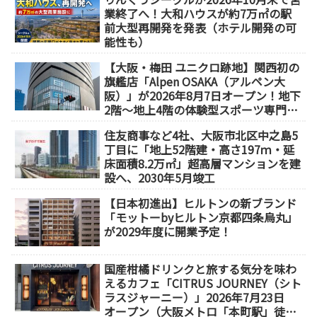
業終了へ！大和ハウスが約7万㎡の駅
前大型再開発を発表（ホテル開発の可
能性も）
【大阪・梅田 ユニクロ跡地】関西初の
旗艦店「Alpen OSAKA（アルペン大
阪）」が2026年8月7日オープン！地下
2階～地上4階の体験型スポーツ専門店
が誕生
住友商事など4社、大阪市北区中之島5
丁目に「地上52階建・高さ197ｍ・延
床面積8.2万㎡」超高層マンションを建
設へ、2030年5月竣工
【日本初進出】ヒルトンの新ブランド
「モットーbyヒルトン京都四条烏丸」
が2029年度に開業予定！
国産柑橘ドリンクと旅する気分を味わ
えるカフェ「CITRUS JOURNEY（シト
ラスジャーニー）」2026年7月23日
オープン（大阪メトロ「本町駅」徒歩