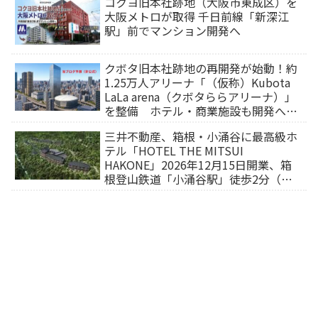
コクヨ旧本社跡地（大阪市東成区）を
大阪メトロが取得 千日前線「新深江
駅」前でマンション開発へ
クボタ旧本社跡地の再開発が始動！約
1.25万人アリーナ「（仮称）Kubota
LaLa arena（クボタららアリーナ）」
を整備 ホテル・商業施設も開発へ
【2032年以降開業】
三井不動産、箱根・小涌谷に最高級ホ
テル「HOTEL THE MITSUI
HAKONE」2026年12月15日開業、箱
根登山鉄道「小涌谷駅」徒歩2分（旅
行サイトから予約可能）