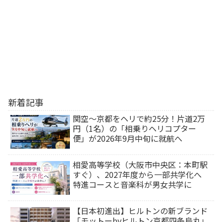
新着記事
関空～京都をヘリで約25分！片道2万
円（1名）の「相乗りヘリコプター
便」が2026年9月中旬に就航へ
相愛高等学校（大阪市中央区：本町駅
すぐ）、2027年度から一部共学化へ
特進コースと音楽科が男女共学に
【日本初進出】ヒルトンの新ブランド
「モットーbyヒルトン京都四条烏丸」