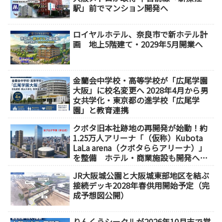
駅」前でマンション開発へ
ロイヤルホテル、奈良市で新ホテル計
画 地上5階建て・2029年5月開業へ
金蘭会中学校・高等学校が「広尾学園
大阪」に校名変更へ 2028年4月から男
女共学化・東京都の進学校「広尾学
園」と教育連携
クボタ旧本社跡地の再開発が始動！約
1.25万人アリーナ「（仮称）Kubota
LaLa arena（クボタららアリーナ）」
を整備 ホテル・商業施設も開発へ
【2032年以降開業】
JR大阪城公園と大阪城東部地区を結ぶ
接続デッキ2028年春供用開始予定（完
成予想図公開）
りんくうシークルが2026年10月末で営