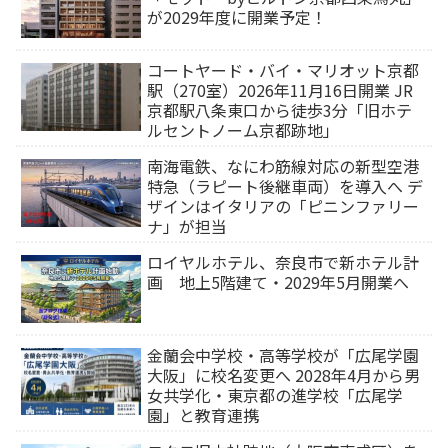
が2029年度に開業予定！
コートヤード・バイ・マリオット京都
駅（270室）2026年11月16日開業 JR
京都駅八条東口から徒歩3分「旧ホテ
ルセントノーム京都跡地」
南海電鉄、なにわ筋線対応の新型空港
特急（ラピート後継車両）を導入へ デ
ザインはイタリアの「ピニンファリー
ナ」が担当
ロイヤルホテル、奈良市で新ホテル計
画 地上5階建て・2029年5月開業へ
金蘭会中学校・高等学校が「広尾学園
大阪」に校名変更へ 2028年4月から男
女共学化・東京都の進学校「広尾学
園」と教育連携