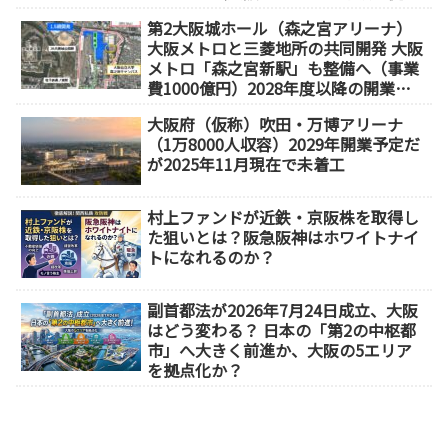
1分）
第2大阪城ホール（森之宮アリーナ）
大阪メトロと三菱地所の共同開発 大阪
メトロ「森之宮新駅」も整備へ（事業
費1000億円）2028年度以降の開業
（大阪城東部地区1.5期開発）
大阪府（仮称）吹田・万博アリーナ
（1万8000人収容）2029年開業予定だ
が2025年11月現在で未着工
村上ファンドが近鉄・京阪株を取得し
た狙いとは？阪急阪神はホワイトナイ
トになれるのか？
副首都法が2026年7月24日成立、大阪
はどう変わる？ 日本の「第2の中枢都
市」へ大きく前進か、大阪の5エリア
を拠点化か？