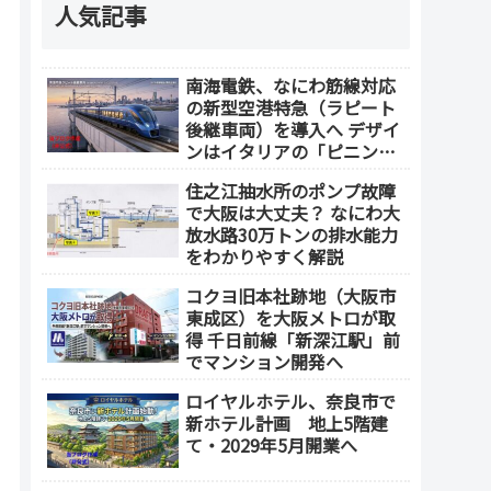
人気記事
南海電鉄、なにわ筋線対応
の新型空港特急（ラピート
後継車両）を導入へ デザイ
ンはイタリアの「ピニンフ
ァリーナ」が担当
住之江抽水所のポンプ故障
で大阪は大丈夫？ なにわ大
放水路30万トンの排水能力
をわかりやすく解説
コクヨ旧本社跡地（大阪市
東成区）を大阪メトロが取
得 千日前線「新深江駅」前
でマンション開発へ
ロイヤルホテル、奈良市で
新ホテル計画 地上5階建
て・2029年5月開業へ