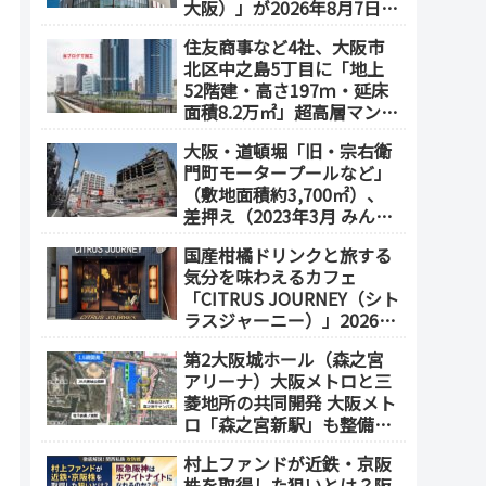
大阪）」が2026年8月7日オ
ープン！地下2階～地上4階
住友商事など4社、大阪市
の体験型スポーツ専門店が
北区中之島5丁目に「地上
誕生
52階建・高さ197ｍ・延床
面積8.2万㎡」超高層マンシ
ョンを建設へ、2030年5月
大阪・道頓堀「旧・宗右衛
竣工
門町モータープールなど」
（敷地面積約3,700㎡）、
差押え（2023年3月 みんな
で大家さん・グループが取
国産柑橘ドリンクと旅する
得）
気分を味わえるカフェ
「CITRUS JOURNEY（シト
ラスジャーニー）」2026年
7月23日 オープン（大阪
第2大阪城ホール（森之宮
メトロ「本町駅」徒歩1
アリーナ）大阪メトロと三
分）
菱地所の共同開発 大阪メト
ロ「森之宮新駅」も整備へ
（事業費1000億円）2028年
村上ファンドが近鉄・京阪
度以降の開業（大阪城東部
株を取得した狙いとは？阪