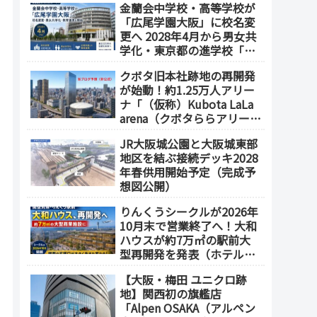
金蘭会中学校・高等学校が
「広尾学園大阪」に校名変
更へ 2028年4月から男女共
学化・東京都の進学校「広
尾学園」と教育連携
クボタ旧本社跡地の再開発
が始動！約1.25万人アリー
ナ「（仮称）Kubota LaLa
arena（クボタららアリー
ナ）」を整備 ホテル・商
JR大阪城公園と大阪城東部
業施設も開発へ【2032年以
地区を結ぶ接続デッキ2028
降開業】
年春供用開始予定（完成予
想図公開）
りんくうシークルが2026年
10月末で営業終了へ！大和
ハウスが約7万㎡の駅前大
型再開発を発表（ホテル開
発の可能性も）
【大阪・梅田 ユニクロ跡
地】関西初の旗艦店
「Alpen OSAKA（アルペン