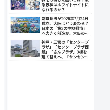
地区1.5期開発）
急阪神はホワイトナイトに
なれるのか？
副首都法が2026年7月24日
成立、大阪はどう変わる？
日本の「第2の中枢都市」
へ大きく前進か、大阪の5
エリアを拠点化か？
神戸・三宮の「センタープ
ラザ」「センタープラザ西
館」「さんプラザ」3棟を
建て替えへ、「サンセンタ
ープラザ地区再開発協議
会」が2026年7月発足