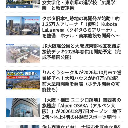
女共学化・東京都の進学校「広尾学
園」と教育連携
クボタ旧本社跡地の再開発が始動！約
1.25万人アリーナ「（仮称）Kubota
LaLa arena（クボタららアリーナ）」
を整備 ホテル・商業施設も開発へ
【2032年以降開業】
JR大阪城公園と大阪城東部地区を結ぶ
接続デッキ2028年春供用開始予定（完
成予想図公開）
りんくうシークルが2026年10月末で営
業終了へ！大和ハウスが約7万㎡の駅
前大型再開発を発表（ホテル開発の可
能性も）
【大阪・梅田 ユニクロ跡地】関西初の
旗艦店「Alpen OSAKA（アルペン大
阪）」が2026年8月7日オープン！地下
2階～地上4階の体験型スポーツ専門店
が誕生
住友商事など4社、大阪市北区中之島5