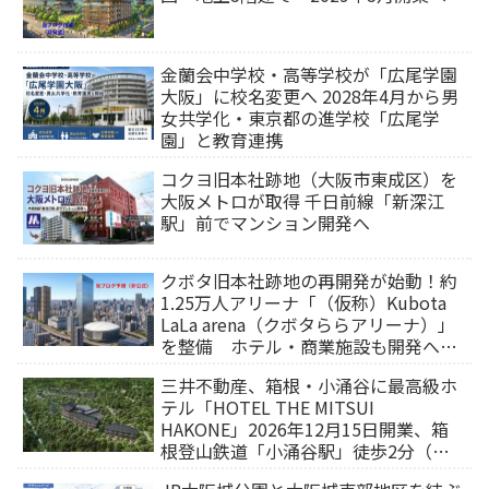
金蘭会中学校・高等学校が「広尾学園
大阪」に校名変更へ 2028年4月から男
女共学化・東京都の進学校「広尾学
園」と教育連携
コクヨ旧本社跡地（大阪市東成区）を
大阪メトロが取得 千日前線「新深江
駅」前でマンション開発へ
クボタ旧本社跡地の再開発が始動！約
1.25万人アリーナ「（仮称）Kubota
LaLa arena（クボタららアリーナ）」
を整備 ホテル・商業施設も開発へ
【2032年以降開業】
三井不動産、箱根・小涌谷に最高級ホ
テル「HOTEL THE MITSUI
HAKONE」2026年12月15日開業、箱
根登山鉄道「小涌谷駅」徒歩2分（旅
行サイトから予約可能）