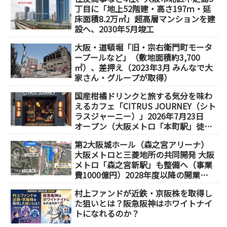
丁目に「地上52階建・高さ197ｍ・延
床面積8.2万㎡」超高層マンションを建
設へ、2030年5月竣工
大阪・道頓堀「旧・宗右衛門町モータ
ープールなど」（敷地面積約3,700
㎡）、差押え（2023年3月 みんなで大
家さん・グループが取得）
国産柑橘ドリンクと旅する気分を味わ
えるカフェ「CITRUS JOURNEY（シト
ラスジャーニー）」2026年7月23日
オープン（大阪メトロ「本町駅」徒歩
1分）
第2大阪城ホール（森之宮アリーナ）
大阪メトロと三菱地所の共同開発 大阪
メトロ「森之宮新駅」も整備へ（事業
費1000億円）2028年度以降の開業
（大阪城東部地区1.5期開発）
村上ファンドが近鉄・京阪株を取得し
た狙いとは？阪急阪神はホワイトナイ
トになれるのか？