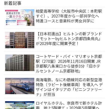
新着記事
相愛高等学校（大阪市中央区：本町駅
すぐ）、2027年度から一部共学化へ
特進コースと音楽科が男女共学に
【日本初進出】ヒルトンの新ブランド
「モットーbyヒルトン京都四条烏丸」
が2029年度に開業予定！
コートヤード・バイ・マリオット京都
駅（270室）2026年11月16日開業 JR
京都駅八条東口から徒歩3分「旧ホテ
ルセントノーム京都跡地」
南海電鉄、なにわ筋線対応の新型空港
特急（ラピート後継車両）を導入へ デ
ザインはイタリアの「ピニンファリー
ナ」が担当
ロイヤルホテル、奈良市で新ホテル計
画 地上5階建て・2029年5月開業へ