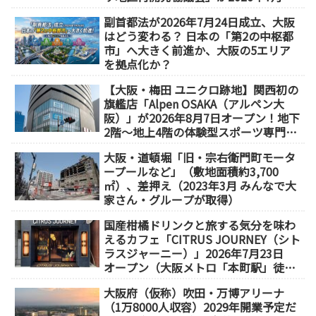
足
副首都法が2026年7月24日成立、大阪
はどう変わる？ 日本の「第2の中枢都
市」へ大きく前進か、大阪の5エリア
を拠点化か？
【大阪・梅田 ユニクロ跡地】関西初の
旗艦店「Alpen OSAKA（アルペン大
阪）」が2026年8月7日オープン！地下
2階～地上4階の体験型スポーツ専門店
が誕生
大阪・道頓堀「旧・宗右衛門町モータ
ープールなど」（敷地面積約3,700
㎡）、差押え（2023年3月 みんなで大
家さん・グループが取得）
国産柑橘ドリンクと旅する気分を味わ
えるカフェ「CITRUS JOURNEY（シト
ラスジャーニー）」2026年7月23日
オープン（大阪メトロ「本町駅」徒歩
1分）
大阪府（仮称）吹田・万博アリーナ
（1万8000人収容）2029年開業予定だ