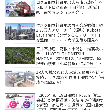
コクヨ旧本社跡地（大阪市東成区）を
大阪メトロが取得 千日前線「新深江
駅」前でマンション開発へ
クボタ旧本社跡地の再開発が始動！約
1.25万人アリーナ「（仮称）Kubota
LaLa arena（クボタららアリーナ）」
を整備 ホテル・商業施設も開発へ
【2032年以降開業】
三井不動産、箱根・小涌谷に最高級ホ
テル「HOTEL THE MITSUI
HAKONE」2026年12月15日開業、箱
根登山鉄道「小涌谷駅」徒歩2分（旅
行サイトから予約可能）
JR大阪城公園と大阪城東部地区を結ぶ
接続デッキ2028年春供用開始予定（完
成予想図公開）
【2026年8月19日開始】Peach（航空
会社）が大幅遅延・欠航時の補償制度
を新設 宿泊費・交通費を（国内最大
1万円・国際最大2万円）補償へ