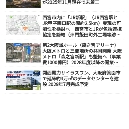
が2025年11月現在で未着工
西宮市内に「JR新駅」（JR西宮駅と
JR甲子園口駅の間約2.5km）実現の可
能性を検討へ 西宮市とJRが包括連携
協定を締結（津門飯田町外工場等跡
地）
第2大阪城ホール（森之宮アリーナ）
大阪メトロと三菱地所の共同開発 大阪
メトロ「森之宮新駅」も整備へ（事業
費1000億円）2028年度以降の開業
（大阪城東部地区1.5期開発）
関西電力サイラスワン、大阪府箕面市
で延床約3万㎡のデータセンターを建
設 2029年7月完成予定