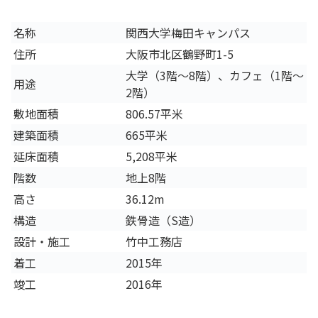
名称
関西大学梅田キャンパス
住所
大阪市北区鶴野町1-5
大学（3階～8階）、カフェ（1階～
用途
2階）
敷地面積
806.57平米
建築面積
665平米
延床面積
5,208平米
階数
地上8階
高さ
36.12m
構造
鉄骨造（S造）
設計・施工
竹中工務店
着工
2015年
竣工
2016年