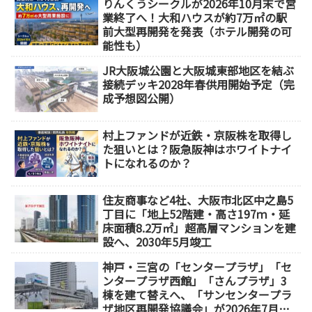
りんくうシークルが2026年10月末で営
業終了へ！大和ハウスが約7万㎡の駅
前大型再開発を発表（ホテル開発の可
能性も）
JR大阪城公園と大阪城東部地区を結ぶ
接続デッキ2028年春供用開始予定（完
成予想図公開）
村上ファンドが近鉄・京阪株を取得し
た狙いとは？阪急阪神はホワイトナイ
トになれるのか？
住友商事など4社、大阪市北区中之島5
丁目に「地上52階建・高さ197ｍ・延
床面積8.2万㎡」超高層マンションを建
設へ、2030年5月竣工
神戸・三宮の「センタープラザ」「セ
ンタープラザ西館」「さんプラザ」3
棟を建て替えへ、「サンセンタープラ
ザ地区再開発協議会」が2026年7月発