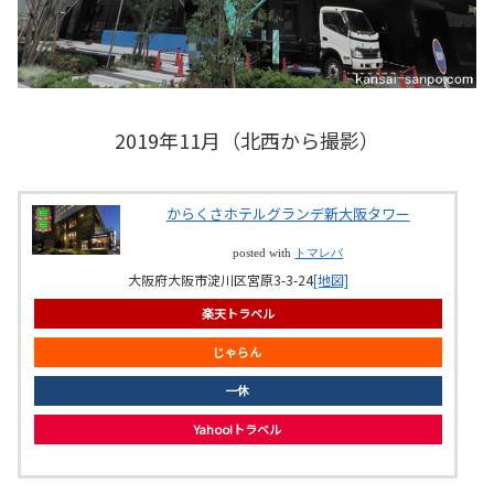
2019年11月（北西から撮影）
からくさホテルグランデ新大阪タワー
posted with
トマレバ
大阪府大阪市淀川区宮原3-3-24
[地図]
楽天トラベル
じゃらん
一休
Yahoo!トラベル