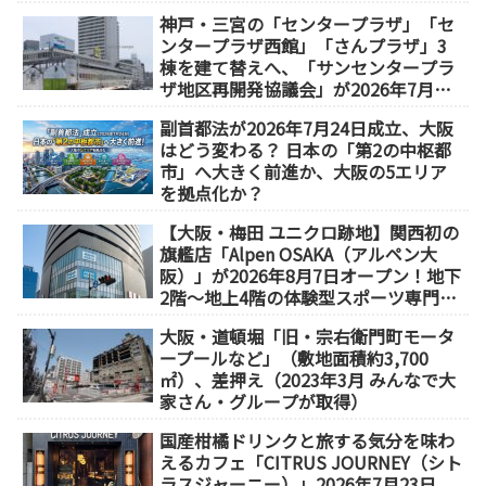
神戸・三宮の「センタープラザ」「セ
ンタープラザ西館」「さんプラザ」3
棟を建て替えへ、「サンセンタープラ
ザ地区再開発協議会」が2026年7月発
足
副首都法が2026年7月24日成立、大阪
はどう変わる？ 日本の「第2の中枢都
市」へ大きく前進か、大阪の5エリア
を拠点化か？
【大阪・梅田 ユニクロ跡地】関西初の
旗艦店「Alpen OSAKA（アルペン大
阪）」が2026年8月7日オープン！地下
2階～地上4階の体験型スポーツ専門店
が誕生
大阪・道頓堀「旧・宗右衛門町モータ
ープールなど」（敷地面積約3,700
㎡）、差押え（2023年3月 みんなで大
家さん・グループが取得）
国産柑橘ドリンクと旅する気分を味わ
えるカフェ「CITRUS JOURNEY（シト
ラスジャーニー）」2026年7月23日