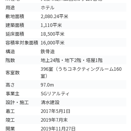
用途
ホテル
敷地面積
2,080.24平米
建築面積
1,110平米
延床面積
18,500平米
容積率対象面積
16,000平米
構造
鉄骨造
階数
地上24階・地下2階・塔屋1階
396室（うちコネクティングルーム160
客室数
室）
高さ
97.0m
事業主
SGリアルティ
設計・施工
清水建設
着工
2017年5月1日
竣工
2019年7月末
開業
2019年11月27日