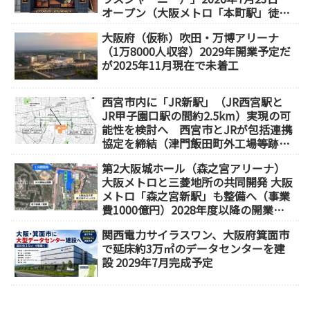
オープン（大阪メトロ「本町駅」徒歩
1分）
大阪府（仮称）吹田・万博アリーナ
（1万8000人収容）2029年開業予定だ
が2025年11月現在で未着工
西宮市内に「JR新駅」（JR西宮駅と
JR甲子園口駅の間約2.5km）実現の可
能性を検討へ 西宮市とJRが包括連携
協定を締結（津門飯田町外工場等跡
地）
第2大阪城ホール（森之宮アリーナ）
大阪メトロと三菱地所の共同開発 大阪
メトロ「森之宮新駅」も整備へ（事業
費1000億円）2028年度以降の開業
（大阪城東部地区1.5期開発）
関西電力サイラスワン、大阪府箕面市
で延床約3万㎡のデータセンターを建
設 2029年7月完成予定