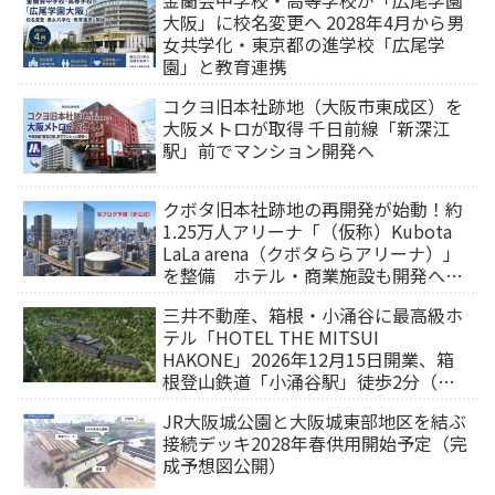
金蘭会中学校・高等学校が「広尾学園
大阪」に校名変更へ 2028年4月から男
女共学化・東京都の進学校「広尾学
園」と教育連携
コクヨ旧本社跡地（大阪市東成区）を
大阪メトロが取得 千日前線「新深江
駅」前でマンション開発へ
クボタ旧本社跡地の再開発が始動！約
1.25万人アリーナ「（仮称）Kubota
LaLa arena（クボタららアリーナ）」
を整備 ホテル・商業施設も開発へ
【2032年以降開業】
三井不動産、箱根・小涌谷に最高級ホ
テル「HOTEL THE MITSUI
HAKONE」2026年12月15日開業、箱
根登山鉄道「小涌谷駅」徒歩2分（旅
行サイトから予約可能）
JR大阪城公園と大阪城東部地区を結ぶ
接続デッキ2028年春供用開始予定（完
成予想図公開）