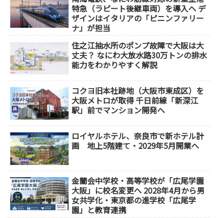
特急（ラピート後継車両）を導入へ デ
ザインはイタリアの「ピニンファリー
ナ」が担当
住之江抽水所のポンプ故障で大阪は大
丈夫？ なにわ大放水路30万トンの排水
能力をわかりやすく解説
コクヨ旧本社跡地（大阪市東成区）を
大阪メトロが取得 千日前線「新深江
駅」前でマンション開発へ
ロイヤルホテル、奈良市で新ホテル計
画 地上5階建て・2029年5月開業へ
金蘭会中学校・高等学校が「広尾学園
大阪」に校名変更へ 2028年4月から男
女共学化・東京都の進学校「広尾学
園」と教育連携