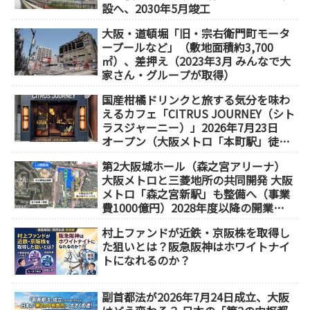
設へ、2030年5月竣工
大阪・道頓堀「旧・宗右衛門町モータ
ープールなど」（敷地面積約3,700
㎡）、差押え（2023年3月 みんなで大
家さん・グループが取得）
国産柑橘ドリンクと旅する気分を味わ
えるカフェ「CITRUS JOURNEY（シト
ラスジャーニー）」2026年7月23日
オープン（大阪メトロ「本町駅」徒歩
1分）
第2大阪城ホール（森之宮アリーナ）
大阪メトロと三菱地所の共同開発 大阪
メトロ「森之宮新駅」も整備へ（事業
費1000億円）2028年度以降の開業
（大阪城東部地区1.5期開発）
村上ファンドが近鉄・京阪株を取得し
た狙いとは？阪急阪神はホワイトナイ
トになれるのか？
副首都法が2026年7月24日成立、大阪