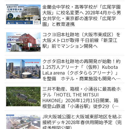
金蘭会中学校・高等学校が「広尾学園
大阪」に校名変更へ 2028年4月から男
女共学化・東京都の進学校「広尾学
園」と教育連携
コクヨ旧本社跡地（大阪市東成区）を
大阪メトロが取得 千日前線「新深江
駅」前でマンション開発へ
クボタ旧本社跡地の再開発が始動！約
1.25万人アリーナ「（仮称）Kubota
LaLa arena（クボタららアリーナ）」
を整備 ホテル・商業施設も開発へ
【2032年以降開業】
三井不動産、箱根・小涌谷に最高級ホ
テル「HOTEL THE MITSUI
HAKONE」2026年12月15日開業、箱
根登山鉄道「小涌谷駅」徒歩2分（旅
行サイトから予約可能）
JR大阪城公園と大阪城東部地区を結ぶ
接続デッキ2028年春供用開始予定（完
成予想図公開）