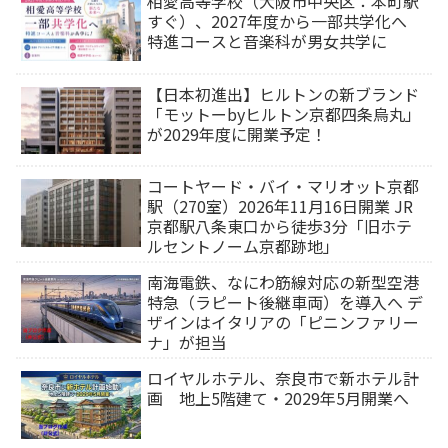
相愛高等学校（大阪市中央区：本町駅
すぐ）、2027年度から一部共学化へ
特進コースと音楽科が男女共学に
【日本初進出】ヒルトンの新ブランド
「モットーbyヒルトン京都四条烏丸」
が2029年度に開業予定！
コートヤード・バイ・マリオット京都
駅（270室）2026年11月16日開業 JR
京都駅八条東口から徒歩3分「旧ホテ
ルセントノーム京都跡地」
南海電鉄、なにわ筋線対応の新型空港
特急（ラピート後継車両）を導入へ デ
ザインはイタリアの「ピニンファリー
ナ」が担当
ロイヤルホテル、奈良市で新ホテル計
画 地上5階建て・2029年5月開業へ