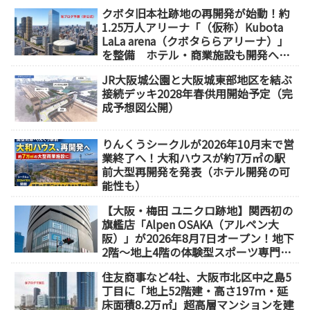
クボタ旧本社跡地の再開発が始動！約
1.25万人アリーナ「（仮称）Kubota
LaLa arena（クボタららアリーナ）」
を整備 ホテル・商業施設も開発へ
【2032年以降開業】
JR大阪城公園と大阪城東部地区を結ぶ
接続デッキ2028年春供用開始予定（完
成予想図公開）
りんくうシークルが2026年10月末で営
業終了へ！大和ハウスが約7万㎡の駅
前大型再開発を発表（ホテル開発の可
能性も）
【大阪・梅田 ユニクロ跡地】関西初の
旗艦店「Alpen OSAKA（アルペン大
阪）」が2026年8月7日オープン！地下
2階～地上4階の体験型スポーツ専門店
が誕生
住友商事など4社、大阪市北区中之島5
丁目に「地上52階建・高さ197ｍ・延
床面積8.2万㎡」超高層マンションを建