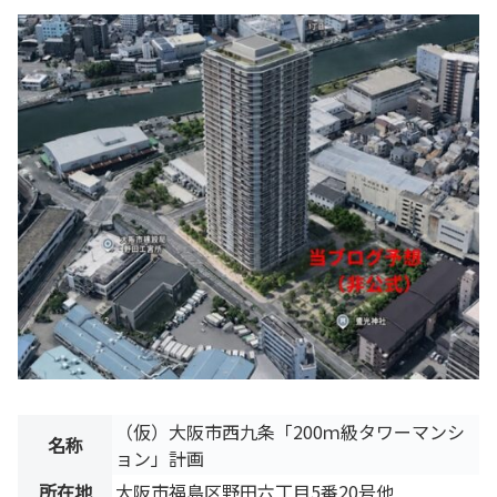
（仮）大阪市西九条「200ｍ級タワーマンシ
名称
ョン」計画
所在地
大阪市福島区野田六丁目5番20号他