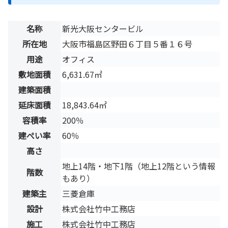
名称
新光大阪センタービル
所在地
大阪市福島区野田６丁目５番１６号
用途
オフィス
敷地面積
6,631.67㎡
建築面積
延床面積
18,843.64㎡
容積率
200％
建ぺい率
60％
高さ
地上14階・地下1階（地上12階という情報
階数
もあり）
建築主
三菱倉庫
設計
株式会社竹中工務店
施工
株式会社竹中工務店