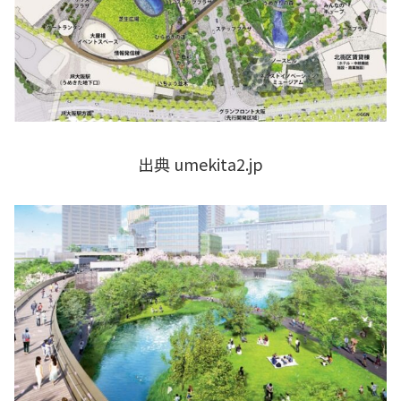
出典 umekita2.jp