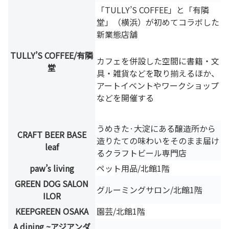
「TULLY’S COFFEE」と「有隣
堂」（横浜）が初めてコラボした
新業態店舗
TULLY’S COFFEE/有隣
カフェを併設した空間に書籍・文
堂
具・雑貨などを取り揃えるほか、
アートイベントやワークショップ
などを開催する
うめきた·大淀にある醸造所から
CRAFT BEER BASE
造りたての味わいをそのまま届け
leaf
るクラフトビール専門店
paw’s living
ペット用品/北館1階
GREEN DOG SALON
グルーミングサロン/北館1階
ILOR
KEEPGREEN OSAKA
園芸/北館1階
A dining ~アジアンダ