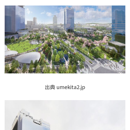
出典 umekita2.jp