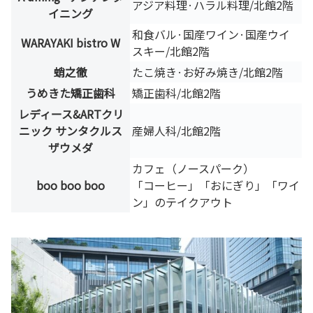
アジア料理·ハラル料理/北館2階
イニング
和食バル·国産ワイン·国産ウイ
WARAYAKI bistro W
スキー/北館2階
蛸之徹
たこ焼き·お好み焼き/北館2階
うめきた矯正歯科
矯正歯科/北館2階
レディース&ARTクリ
ニック サンタクルス
産婦人科/北館2階
ザウメダ
カフェ（ノースパーク）
boo boo boo
「コーヒー」「おにぎり」「ワイ
ン」のテイクアウト