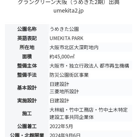
グラングリーン大阪（うめきた2期）出典
umekita2.jp
公園名称
うめきた公園
英語表記
UMEKITA PARK
所在地
大阪市北区大深町地内
面積
約45,000㎡
整備主体
大阪市・独立行政法人 都市再生機構
整備手法
防災公園街区事業
日建設計
基本設計
三菱地所設計
実施設計
日建設計
大林組・竹中工務店・竹中土木特定
施工
建設工事共同企業体
公園着工
2022年5月
公園・北館開業
2024年9月6日