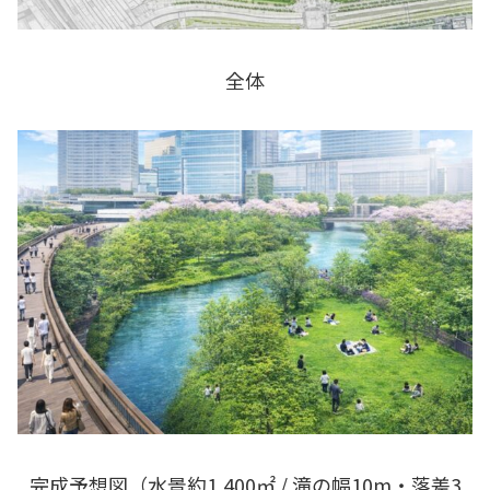
全体
完成予想図（水景約1,400㎡ / 滝の幅10m・落差3