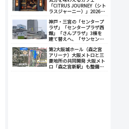
「CITRUS JOURNEY（シト
ラスジャーニー）」2026年
7月23日 オープン（大阪
神戸・三宮の「センタープ
メトロ「本町駅」徒歩1
ラザ」「センタープラザ西
分）
館」「さんプラザ」3棟を
建て替えへ、「サンセンタ
ープラザ地区再開発協議
第2大阪城ホール（森之宮
会」が2026年7月発足
アリーナ）大阪メトロと三
菱地所の共同開発 大阪メト
ロ「森之宮新駅」も整備へ
（事業費1000億円）2028年
度以降の開業（大阪城東部
地区1.5期開発）