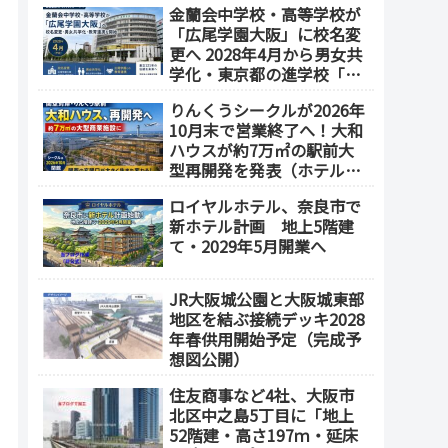
金蘭会中学校・高等学校が
業施設も開発へ【2032年以
「広尾学園大阪」に校名変
降開業】
更へ 2028年4月から男女共
学化・東京都の進学校「広
尾学園」と教育連携
りんくうシークルが2026年
10月末で営業終了へ！大和
ハウスが約7万㎡の駅前大
型再開発を発表（ホテル開
発の可能性も）
ロイヤルホテル、奈良市で
新ホテル計画 地上5階建
て・2029年5月開業へ
JR大阪城公園と大阪城東部
地区を結ぶ接続デッキ2028
年春供用開始予定（完成予
想図公開）
住友商事など4社、大阪市
北区中之島5丁目に「地上
52階建・高さ197ｍ・延床