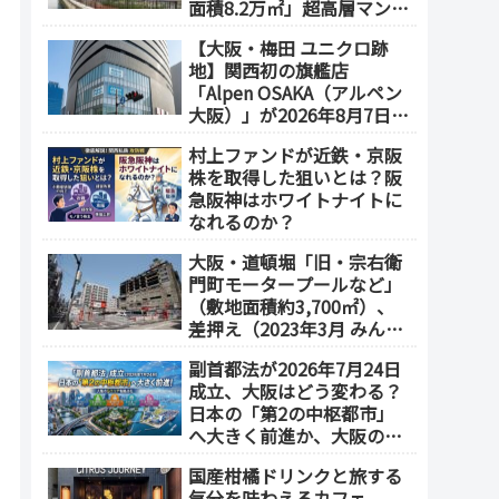
面積8.2万㎡」超高層マンシ
ョンを建設へ、2030年5月
【大阪・梅田 ユニクロ跡
竣工
地】関西初の旗艦店
「Alpen OSAKA（アルペン
大阪）」が2026年8月7日オ
ープン！地下2階～地上4階
村上ファンドが近鉄・京阪
の体験型スポーツ専門店が
株を取得した狙いとは？阪
誕生
急阪神はホワイトナイトに
なれるのか？
大阪・道頓堀「旧・宗右衛
門町モータープールなど」
（敷地面積約3,700㎡）、
差押え（2023年3月 みんな
で大家さん・グループが取
副首都法が2026年7月24日
得）
成立、大阪はどう変わる？
日本の「第2の中枢都市」
へ大きく前進か、大阪の5
エリアを拠点化か？
国産柑橘ドリンクと旅する
気分を味わえるカフェ