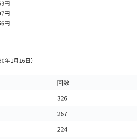
3円
97円
656円
0年1月16日）
回数
326
267
224