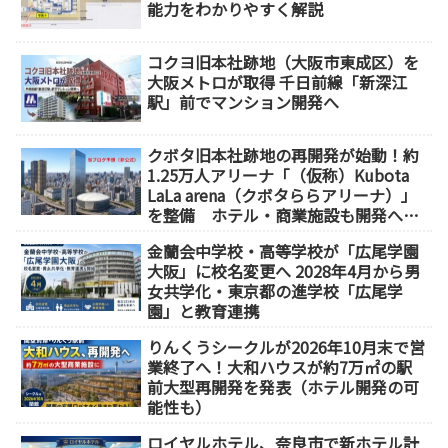
能力をわかりやすく解説
コクヨ旧本社跡地（大阪市東成区）を
大阪メトロが取得 千日前線「新深江
駅」前でマンション開発へ
クボタ旧本社跡地の再開発が始動！約
1.25万人アリーナ「（仮称）Kubota
LaLa arena（クボタららアリーナ）」
を整備 ホテル・商業施設も開発へ
【2032年以降開業】
金蘭会中学校・高等学校が「広尾学園
大阪」に校名変更へ 2028年4月から男
女共学化・東京都の進学校「広尾学
園」と教育連携
りんくうシークルが2026年10月末で営
業終了へ！大和ハウスが約7万㎡の駅
前大型再開発を発表（ホテル開発の可
能性も）
ロイヤルホテル、奈良市で新ホテル計