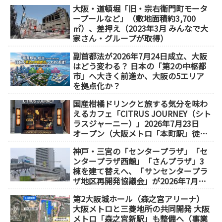
大阪・道頓堀「旧・宗右衛門町モータ
ープールなど」（敷地面積約3,700
㎡）、差押え（2023年3月 みんなで大
家さん・グループが取得）
副首都法が2026年7月24日成立、大阪
はどう変わる？ 日本の「第2の中枢都
市」へ大きく前進か、大阪の5エリア
を拠点化か？
国産柑橘ドリンクと旅する気分を味わ
えるカフェ「CITRUS JOURNEY（シト
ラスジャーニー）」2026年7月23日
オープン（大阪メトロ「本町駅」徒歩
1分）
神戸・三宮の「センタープラザ」「セ
ンタープラザ西館」「さんプラザ」3
棟を建て替えへ、「サンセンタープラ
ザ地区再開発協議会」が2026年7月発
足
第2大阪城ホール（森之宮アリーナ）
大阪メトロと三菱地所の共同開発 大阪
メトロ「森之宮新駅」も整備へ（事業