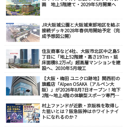
画 地上5階建て・2029年5月開業へ
JR大阪城公園と大阪城東部地区を結ぶ
接続デッキ2028年春供用開始予定（完
成予想図公開）
住友商事など4社、大阪市北区中之島5
丁目に「地上52階建・高さ197ｍ・延
床面積8.2万㎡」超高層マンションを建
設へ、2030年5月竣工
【大阪・梅田 ユニクロ跡地】関西初の
旗艦店「Alpen OSAKA（アルペン大
阪）」が2026年8月7日オープン！地下
2階～地上4階の体験型スポーツ専門店
が誕生
村上ファンドが近鉄・京阪株を取得し
た狙いとは？阪急阪神はホワイトナイ
トになれるのか？