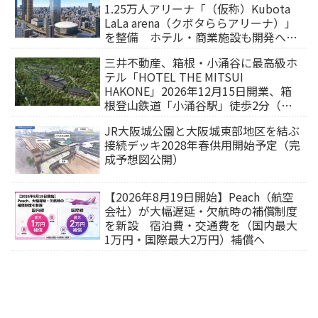
1.25万人アリーナ「（仮称）Kubota
LaLa arena（クボタららアリーナ）」
を整備 ホテル・商業施設も開発へ
【2032年以降開業】
三井不動産、箱根・小涌谷に最高級ホ
テル「HOTEL THE MITSUI
HAKONE」2026年12月15日開業、箱
根登山鉄道「小涌谷駅」徒歩2分（旅
行サイトから予約可能）
JR大阪城公園と大阪城東部地区を結ぶ
接続デッキ2028年春供用開始予定（完
成予想図公開）
【2026年8月19日開始】Peach（航空
会社）が大幅遅延・欠航時の補償制度
を新設 宿泊費・交通費を（国内最大
1万円・国際最大2万円）補償へ