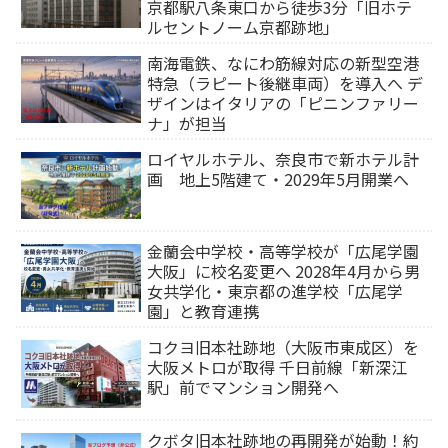
京都駅八条東口から徒歩3分「旧ホテ
ルセントノーム京都跡地」
南海電鉄、なにわ筋線対応の新型空港
特急（ラピート後継車両）を導入へ デ
ザインはイタリアの「ピニンファリー
ナ」が担当
ロイヤルホテル、奈良市で新ホテル計
画 地上5階建て・2029年5月開業へ
金蘭会中学校・高等学校が「広尾学園
大阪」に校名変更へ 2028年4月から男
女共学化・東京都の進学校「広尾学
園」と教育連携
コクヨ旧本社跡地（大阪市東成区）を
大阪メトロが取得 千日前線「新深江
駅」前でマンション開発へ
クボタ旧本社跡地の再開発が始動！約