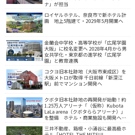
ナ」が担当
ロイヤルホテル、奈良市で新ホテル計
画 地上5階建て・2029年5月開業へ
金蘭会中学校・高等学校が「広尾学園
大阪」に校名変更へ 2028年4月から男
女共学化・東京都の進学校「広尾学
園」と教育連携
コクヨ旧本社跡地（大阪市東成区）を
大阪メトロが取得 千日前線「新深江
駅」前でマンション開発へ
クボタ旧本社跡地の再開発が始動！約
1.25万人アリーナ「（仮称）Kubota
LaLa arena（クボタららアリーナ）」
を整備 ホテル・商業施設も開発へ
【2032年以降開業】
三井不動産、箱根・小涌谷に最高級ホ
テル「HOTEL THE MITSUI