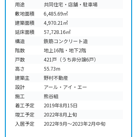
用途
共同住宅・店舗・駐車場
敷地面積
6,485.69㎡
建築面積
4,970.21㎡
延床面積
57,728.16㎡
構造
鉄筋コンクリート造
階数
地上16階・地下2階
戸数
421戸（うち非分譲6戸）
高さ
55.73m
建築主
野村不動産
設計
アール・アイ・エー
施工
熊谷組
着工予定
2019年8月15日
竣工予定
2022年8月上旬
入居予定
2022年9月～2023年2月中旬