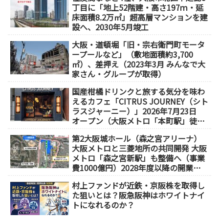
丁目に「地上52階建・高さ197ｍ・延
床面積8.2万㎡」超高層マンションを建
設へ、2030年5月竣工
大阪・道頓堀「旧・宗右衛門町モータ
ープールなど」（敷地面積約3,700
㎡）、差押え（2023年3月 みんなで大
家さん・グループが取得）
国産柑橘ドリンクと旅する気分を味わ
えるカフェ「CITRUS JOURNEY（シト
ラスジャーニー）」2026年7月23日
オープン（大阪メトロ「本町駅」徒歩
1分）
第2大阪城ホール（森之宮アリーナ）
大阪メトロと三菱地所の共同開発 大阪
メトロ「森之宮新駅」も整備へ（事業
費1000億円）2028年度以降の開業
（大阪城東部地区1.5期開発）
村上ファンドが近鉄・京阪株を取得し
た狙いとは？阪急阪神はホワイトナイ
トになれるのか？