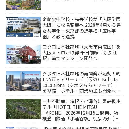
金蘭会中学校・高等学校が「広尾学園
大阪」に校名変更へ 2028年4月から男
女共学化・東京都の進学校「広尾学
園」と教育連携
コクヨ旧本社跡地（大阪市東成区）を
大阪メトロが取得 千日前線「新深江
駅」前でマンション開発へ
クボタ旧本社跡地の再開発が始動！約
1.25万人アリーナ「（仮称）Kubota
LaLa arena（クボタららアリーナ）」
を整備 ホテル・商業施設も開発へ
【2032年以降開業】
三井不動産、箱根・小涌谷に最高級ホ
テル「HOTEL THE MITSUI
HAKONE」2026年12月15日開業、箱
根登山鉄道「小涌谷駅」徒歩2分（旅
行サイトから予約可能）
JR大阪城公園と大阪城東部地区を結ぶ