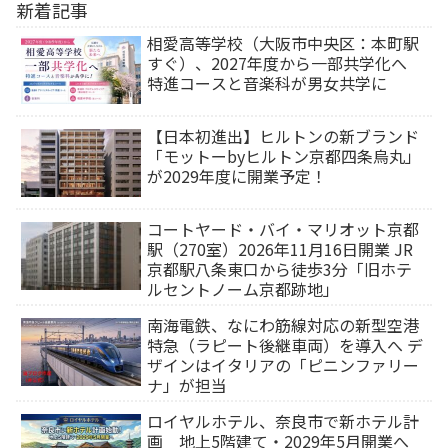
新着記事
相愛高等学校（大阪市中央区：本町駅
すぐ）、2027年度から一部共学化へ
特進コースと音楽科が男女共学に
【日本初進出】ヒルトンの新ブランド
「モットーbyヒルトン京都四条烏丸」
が2029年度に開業予定！
コートヤード・バイ・マリオット京都
駅（270室）2026年11月16日開業 JR
京都駅八条東口から徒歩3分「旧ホテ
ルセントノーム京都跡地」
南海電鉄、なにわ筋線対応の新型空港
特急（ラピート後継車両）を導入へ デ
ザインはイタリアの「ピニンファリー
ナ」が担当
ロイヤルホテル、奈良市で新ホテル計
画 地上5階建て・2029年5月開業へ