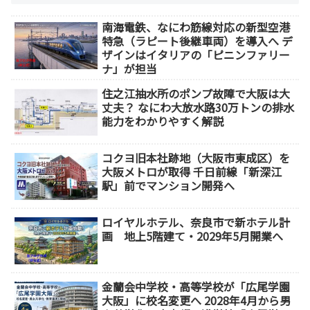
南海電鉄、なにわ筋線対応の新型空港
特急（ラピート後継車両）を導入へ デ
ザインはイタリアの「ピニンファリー
ナ」が担当
住之江抽水所のポンプ故障で大阪は大
丈夫？ なにわ大放水路30万トンの排水
能力をわかりやすく解説
コクヨ旧本社跡地（大阪市東成区）を
大阪メトロが取得 千日前線「新深江
駅」前でマンション開発へ
ロイヤルホテル、奈良市で新ホテル計
画 地上5階建て・2029年5月開業へ
金蘭会中学校・高等学校が「広尾学園
大阪」に校名変更へ 2028年4月から男