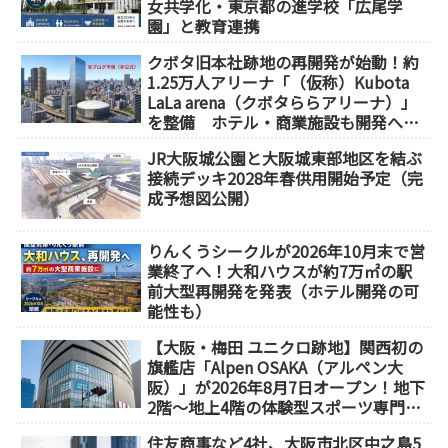
女共学化・東京都の進学校「広尾学
園」と教育連携
クボタ旧本社跡地の再開発が始動！約
1.25万人アリーナ「（仮称）Kubota
LaLa arena（クボタららアリーナ）」
を整備 ホテル・商業施設も開発へ
【2032年以降開業】
JR大阪城公園と大阪城東部地区を結ぶ
接続デッキ2028年春供用開始予定（完
成予想図公開）
りんくうシークルが2026年10月末で営
業終了へ！大和ハウスが約7万㎡の駅
前大型再開発を発表（ホテル開発の可
能性も）
【大阪・梅田 ユニクロ跡地】関西初の
旗艦店「Alpen OSAKA（アルペン大
阪）」が2026年8月7日オープン！地下
2階～地上4階の体験型スポーツ専門店
が誕生
住友商事など4社、大阪市北区中之島5