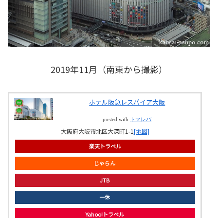
2019年11月（南東から撮影）
ホテル阪急レスパイア大阪
posted with
トマレバ
大阪府大阪市北区大深町1-1
[地図]
楽天トラベル
じゃらん
JTB
一休
Yahoo!トラベル