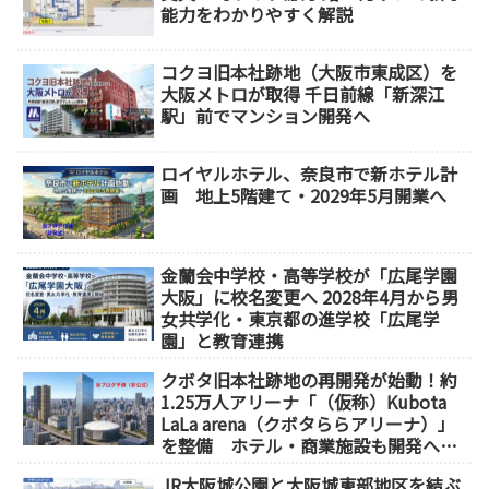
能力をわかりやすく解説
コクヨ旧本社跡地（大阪市東成区）を
大阪メトロが取得 千日前線「新深江
駅」前でマンション開発へ
ロイヤルホテル、奈良市で新ホテル計
画 地上5階建て・2029年5月開業へ
金蘭会中学校・高等学校が「広尾学園
大阪」に校名変更へ 2028年4月から男
女共学化・東京都の進学校「広尾学
園」と教育連携
クボタ旧本社跡地の再開発が始動！約
1.25万人アリーナ「（仮称）Kubota
LaLa arena（クボタららアリーナ）」
を整備 ホテル・商業施設も開発へ
【2032年以降開業】
JR大阪城公園と大阪城東部地区を結ぶ