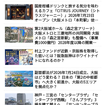
国産柑橘ドリンクと旅する気分を味わ
えるカフェ「CITRUS JOURNEY（シト
ラスジャーニー）」2026年7月23日
オープン（大阪メトロ「本町駅」徒歩
1分）
第2大阪城ホール（森之宮アリーナ）
大阪メトロと三菱地所の共同開発 大阪
メトロ「森之宮新駅」も整備へ（事業
費1000億円）2028年度以降の開業
（大阪城東部地区1.5期開発）
村上ファンドが近鉄・京阪株を取得し
た狙いとは？阪急阪神はホワイトナイ
トになれるのか？
副首都法が2026年7月24日成立、大阪
はどう変わる？ 日本の「第2の中枢都
市」へ大きく前進か、大阪の5エリア
を拠点化か？
神戸・三宮の「センタープラザ」「セ
ンタープラザ西館」「さんプラザ」3
棟を建て替えへ、「サンセンタープラ