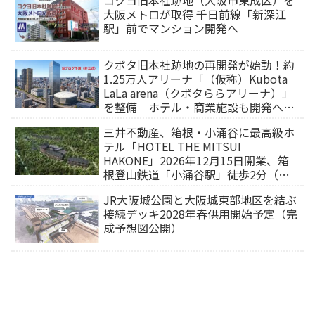
大阪メトロが取得 千日前線「新深江
駅」前でマンション開発へ
クボタ旧本社跡地の再開発が始動！約
1.25万人アリーナ「（仮称）Kubota
LaLa arena（クボタららアリーナ）」
を整備 ホテル・商業施設も開発へ
【2032年以降開業】
三井不動産、箱根・小涌谷に最高級ホ
テル「HOTEL THE MITSUI
HAKONE」2026年12月15日開業、箱
根登山鉄道「小涌谷駅」徒歩2分（旅
行サイトから予約可能）
JR大阪城公園と大阪城東部地区を結ぶ
接続デッキ2028年春供用開始予定（完
成予想図公開）