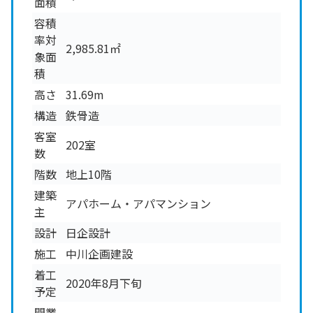
面積
容積
率対
2,985.81㎡
象面
積
高さ
31.69m
構造
鉄骨造
客室
202室
数
階数
地上10階
建築
アパホーム・アパマンション
主
設計
日企設計
施工
中川企画建設
着工
2020年8月下旬
予定
開業