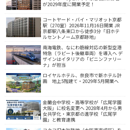
が2029年度に開業予定！
コートヤード・バイ・マリオット京都
駅（270室）2026年11月16日開業 JR
京都駅八条東口から徒歩3分「旧ホテ
ルセントノーム京都跡地」
南海電鉄、なにわ筋線対応の新型空港
特急（ラピート後継車両）を導入へ デ
ザインはイタリアの「ピニンファリー
ナ」が担当
ロイヤルホテル、奈良市で新ホテル計
画 地上5階建て・2029年5月開業へ
金蘭会中学校・高等学校が「広尾学園
大阪」に校名変更へ 2028年4月から男
女共学化・東京都の進学校「広尾学
園」と教育連携
コクヨ旧本社跡地（大阪市東成区）を