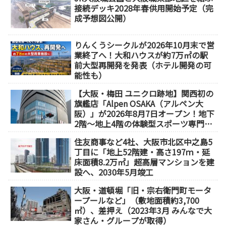
接続デッキ2028年春供用開始予定（完
成予想図公開）
りんくうシークルが2026年10月末で営
業終了へ！大和ハウスが約7万㎡の駅
前大型再開発を発表（ホテル開発の可
能性も）
【大阪・梅田 ユニクロ跡地】関西初の
旗艦店「Alpen OSAKA（アルペン大
阪）」が2026年8月7日オープン！地下
2階～地上4階の体験型スポーツ専門店
が誕生
住友商事など4社、大阪市北区中之島5
丁目に「地上52階建・高さ197ｍ・延
床面積8.2万㎡」超高層マンションを建
設へ、2030年5月竣工
大阪・道頓堀「旧・宗右衛門町モータ
ープールなど」（敷地面積約3,700
㎡）、差押え（2023年3月 みんなで大
家さん・グループが取得）