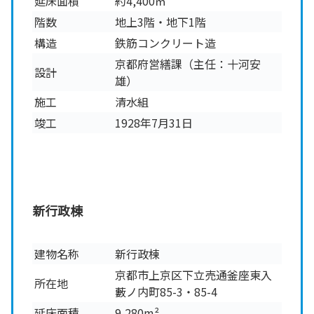
延床面積
約4,400㎡
階数
地上3階・地下1階
構造
鉄筋コンクリート造
京都府営繕課（主任：十河安
設計
雄）
施工
清水組
竣工
1928年7月31日
新行政棟
建物名称
新行政棟
京都市上京区下立売通釜座東入
所在地
藪ノ内町85-3・85-4
延床面積
9,280m²