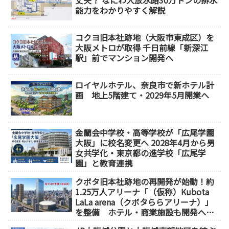
能力をわかりやすく解説
コクヨ旧本社跡地（大阪市東成区）を
大阪メトロが取得 千日前線「新深江
駅」前でマンション開発へ
ロイヤルホテル、奈良市で新ホテル計
画 地上5階建て・2029年5月開業へ
金蘭会中学校・高等学校が「広尾学園
大阪」に校名変更へ 2028年4月から男
女共学化・東京都の進学校「広尾学
園」と教育連携
クボタ旧本社跡地の再開発が始動！約
1.25万人アリーナ「（仮称）Kubota
LaLa arena（クボタららアリーナ）」
を整備 ホテル・商業施設も開発へ
【2032年以降開業】