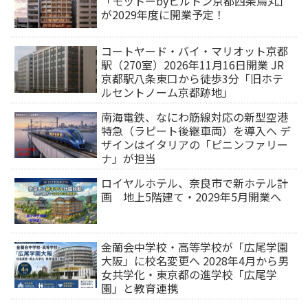
「モットーbyヒルトン京都四条烏丸」
が2029年度に開業予定！
コートヤード・バイ・マリオット京都
駅（270室）2026年11月16日開業 JR
京都駅八条東口から徒歩3分「旧ホテ
ルセントノーム京都跡地」
南海電鉄、なにわ筋線対応の新型空港
特急（ラピート後継車両）を導入へ デ
ザインはイタリアの「ピニンファリー
ナ」が担当
ロイヤルホテル、奈良市で新ホテル計
画 地上5階建て・2029年5月開業へ
金蘭会中学校・高等学校が「広尾学園
大阪」に校名変更へ 2028年4月から男
女共学化・東京都の進学校「広尾学
園」と教育連携