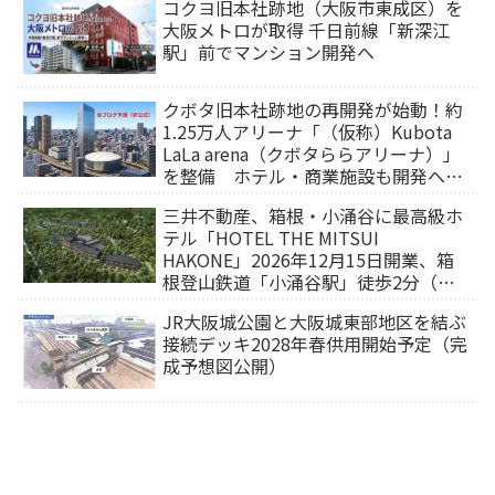
コクヨ旧本社跡地（大阪市東成区）を
大阪メトロが取得 千日前線「新深江
駅」前でマンション開発へ
クボタ旧本社跡地の再開発が始動！約
1.25万人アリーナ「（仮称）Kubota
LaLa arena（クボタららアリーナ）」
を整備 ホテル・商業施設も開発へ
【2032年以降開業】
三井不動産、箱根・小涌谷に最高級ホ
テル「HOTEL THE MITSUI
HAKONE」2026年12月15日開業、箱
根登山鉄道「小涌谷駅」徒歩2分（旅
行サイトから予約可能）
JR大阪城公園と大阪城東部地区を結ぶ
接続デッキ2028年春供用開始予定（完
成予想図公開）