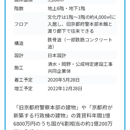
階数
地上6階・地下1階
文化庁は1階～3階の約4,000㎡に
フロア
入居し、旧京都府警本部本館と
渡り廊下で往来できる
鉄骨造（一部鉄筋コンクリート
構造
造）
設計
日本設計
清水・岡野・公成特定建設工事
施工
共同企業体
着工予定
2020年5月28日
竣工予定
2022年12月28日
「旧京都府警察本部の建物」や「京都府が
新築する行政棟の建物」の賃貸料年間1憶
6800万円のうち国が6割相当の約1億200万