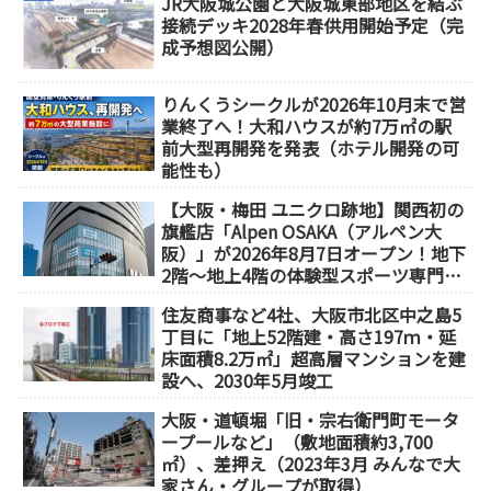
JR大阪城公園と大阪城東部地区を結ぶ
接続デッキ2028年春供用開始予定（完
成予想図公開）
りんくうシークルが2026年10月末で営
業終了へ！大和ハウスが約7万㎡の駅
前大型再開発を発表（ホテル開発の可
能性も）
【大阪・梅田 ユニクロ跡地】関西初の
旗艦店「Alpen OSAKA（アルペン大
阪）」が2026年8月7日オープン！地下
2階～地上4階の体験型スポーツ専門店
が誕生
住友商事など4社、大阪市北区中之島5
丁目に「地上52階建・高さ197ｍ・延
床面積8.2万㎡」超高層マンションを建
設へ、2030年5月竣工
大阪・道頓堀「旧・宗右衛門町モータ
ープールなど」（敷地面積約3,700
㎡）、差押え（2023年3月 みんなで大
家さん・グループが取得）