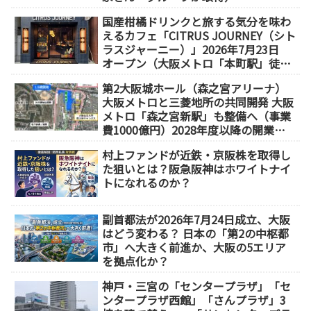
国産柑橘ドリンクと旅する気分を味わ
えるカフェ「CITRUS JOURNEY（シト
ラスジャーニー）」2026年7月23日
オープン（大阪メトロ「本町駅」徒歩
1分）
第2大阪城ホール（森之宮アリーナ）
大阪メトロと三菱地所の共同開発 大阪
メトロ「森之宮新駅」も整備へ（事業
費1000億円）2028年度以降の開業
（大阪城東部地区1.5期開発）
村上ファンドが近鉄・京阪株を取得し
た狙いとは？阪急阪神はホワイトナイ
トになれるのか？
副首都法が2026年7月24日成立、大阪
はどう変わる？ 日本の「第2の中枢都
市」へ大きく前進か、大阪の5エリア
を拠点化か？
神戸・三宮の「センタープラザ」「セ
ンタープラザ西館」「さんプラザ」3