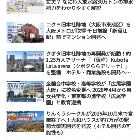
丈夫？ なにわ大放水路30万トンの排水
能力をわかりやすく解説
コクヨ旧本社跡地（大阪市東成区）を
大阪メトロが取得 千日前線「新深江
駅」前でマンション開発へ
クボタ旧本社跡地の再開発が始動！約
1.25万人アリーナ「（仮称）Kubota
LaLa arena（クボタららアリーナ）」
を整備 ホテル・商業施設も開発へ
【2032年以降開業】
金蘭会中学校・高等学校が「広尾学園
大阪」に校名変更へ 2028年4月から男
女共学化・東京都の進学校「広尾学
園」と教育連携
りんくうシークルが2026年10月末で営
業終了へ！大和ハウスが約7万㎡の駅
前大型再開発を発表（ホテル開発の可
能性も）