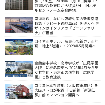
駅（270室）2026年11月16日開業 JR
京都駅八条東口から徒歩3分「旧ホテ
ルセントノーム京都跡地」
南海電鉄、なにわ筋線対応の新型空港
特急（ラピート後継車両）を導入へ デ
ザインはイタリアの「ピニンファリー
ナ」が担当
ロイヤルホテル、奈良市で新ホテル計
画 地上5階建て・2029年5月開業へ
金蘭会中学校・高等学校が「広尾学園
大阪」に校名変更へ 2028年4月から男
女共学化・東京都の進学校「広尾学
園」と教育連携
コクヨ旧本社跡地（大阪市東成区）を
大阪メトロが取得 千日前線「新深江
駅」前でマンション開発へ