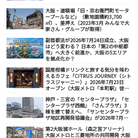
大阪・道頓堀「旧・宗右衛門町モータ
ープールなど」（敷地面積約3,700
㎡）、差押え（2023年3月 みんなで大
家さん・グループが取得）
副首都法が2026年7月24日成立、大阪
はどう変わる？ 日本の「第2の中枢都
市」へ大きく前進か、大阪の5エリア
を拠点化か？
国産柑橘ドリンクと旅する気分を味わ
えるカフェ「CITRUS JOURNEY（シト
ラスジャーニー）」2026年7月23日
オープン（大阪メトロ「本町駅」徒歩
1分）
神戸・三宮の「センタープラザ」「セ
ンタープラザ西館」「さんプラザ」3
棟を建て替えへ、「サンセンタープラ
ザ地区再開発協議会」が2026年7月発
足
第2大阪城ホール（森之宮アリーナ）
大阪メトロと三菱地所の共同開発 大阪