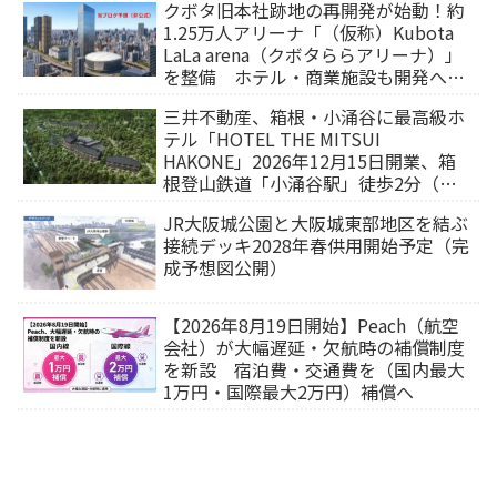
クボタ旧本社跡地の再開発が始動！約
1.25万人アリーナ「（仮称）Kubota
LaLa arena（クボタららアリーナ）」
を整備 ホテル・商業施設も開発へ
【2032年以降開業】
三井不動産、箱根・小涌谷に最高級ホ
テル「HOTEL THE MITSUI
HAKONE」2026年12月15日開業、箱
根登山鉄道「小涌谷駅」徒歩2分（旅
行サイトから予約可能）
JR大阪城公園と大阪城東部地区を結ぶ
接続デッキ2028年春供用開始予定（完
成予想図公開）
【2026年8月19日開始】Peach（航空
会社）が大幅遅延・欠航時の補償制度
を新設 宿泊費・交通費を（国内最大
1万円・国際最大2万円）補償へ