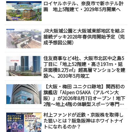
ロイヤルホテル、奈良市で新ホテル計
画 地上5階建て・2029年5月開業へ
JR大阪城公園と大阪城東部地区を結ぶ
接続デッキ2028年春供用開始予定（完
成予想図公開）
住友商事など4社、大阪市北区中之島5
丁目に「地上52階建・高さ197ｍ・延
床面積8.2万㎡」超高層マンションを建
設へ、2030年5月竣工
【大阪・梅田 ユニクロ跡地】関西初の
旗艦店「Alpen OSAKA（アルペン大
阪）」が2026年8月7日オープン！地下
2階～地上4階の体験型スポーツ専門店
が誕生
村上ファンドが近鉄・京阪株を取得し
た狙いとは？阪急阪神はホワイトナイ
トになれるのか？