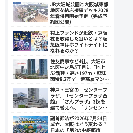
JR大阪城公園と大阪城東部
地区を結ぶ接続デッキ2028
年春供用開始予定（完成予
想図公開）
村上ファンドが近鉄・京阪
株を取得した狙いとは？阪
急阪神はホワイトナイトに
なれるのか？
住友商事など4社、大阪市
北区中之島5丁目に「地上
52階建・高さ197ｍ・延床
面積8.2万㎡」超高層マンシ
ョンを建設へ、2030年5月
神戸・三宮の「センタープ
竣工
ラザ」「センタープラザ西
館」「さんプラザ」3棟を
建て替えへ、「サンセンタ
ープラザ地区再開発協議
副首都法が2026年7月24日
会」が2026年7月発足
成立、大阪はどう変わる？
日本の「第2の中枢都市」