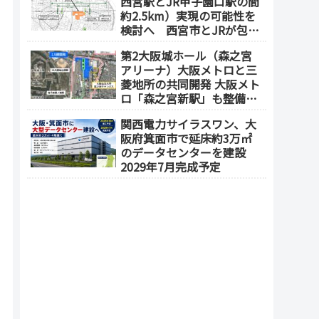
西宮駅とJR甲子園口駅の間
約2.5km）実現の可能性を
検討へ 西宮市とJRが包括
連携協定を締結（津門飯田
第2大阪城ホール（森之宮
町外工場等跡地）
アリーナ）大阪メトロと三
菱地所の共同開発 大阪メト
ロ「森之宮新駅」も整備へ
（事業費1000億円）2028年
関西電力サイラスワン、大
度以降の開業（大阪城東部
阪府箕面市で延床約3万㎡
地区1.5期開発）
のデータセンターを建設
2029年7月完成予定