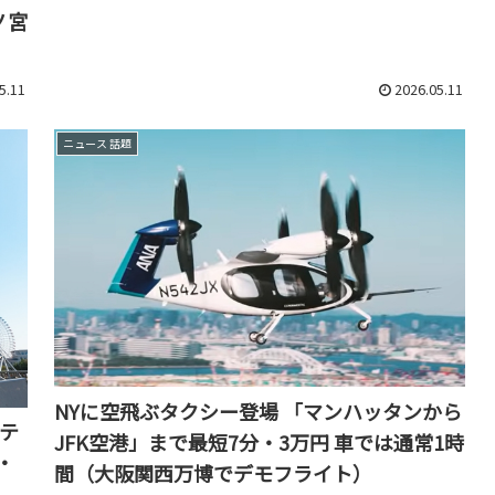
ノ宮
5.11
2026.05.11
ニュース 話題
NYに空飛ぶタクシー登場 「マンハッタンから
ホテ
JFK空港」まで最短7分・3万円 車では通常1時
・
間（大阪関西万博でデモフライト）