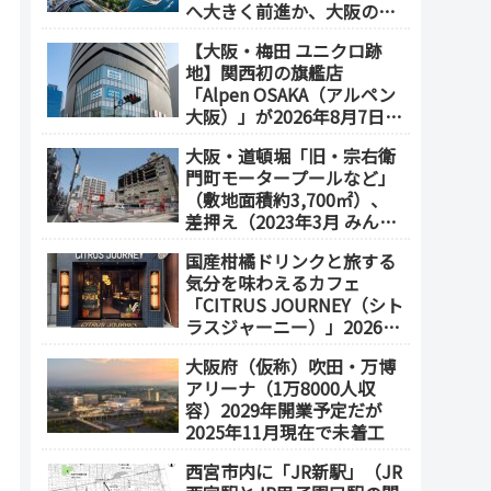
へ大きく前進か、大阪の5
エリアを拠点化か？
【大阪・梅田 ユニクロ跡
地】関西初の旗艦店
「Alpen OSAKA（アルペン
大阪）」が2026年8月7日オ
ープン！地下2階～地上4階
大阪・道頓堀「旧・宗右衛
の体験型スポーツ専門店が
門町モータープールなど」
誕生
（敷地面積約3,700㎡）、
差押え（2023年3月 みんな
で大家さん・グループが取
国産柑橘ドリンクと旅する
得）
気分を味わえるカフェ
「CITRUS JOURNEY（シト
ラスジャーニー）」2026年
7月23日 オープン（大阪
大阪府（仮称）吹田・万博
メトロ「本町駅」徒歩1
アリーナ（1万8000人収
分）
容）2029年開業予定だが
2025年11月現在で未着工
西宮市内に「JR新駅」（JR