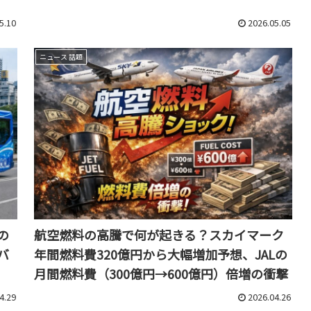
5.10
2026.05.05
ニュース 話題
の
航空燃料の高騰で何が起きる？スカイマーク
バ
年間燃料費320億円から大幅増加予想、JALの
月間燃料費（300億円→600億円）倍増の衝撃
4.29
2026.04.26