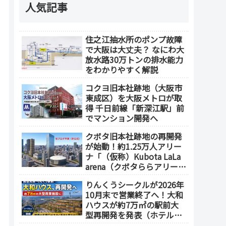
人気記事
住之江抽水所のポンプ故障
で大阪は大丈夫？ なにわ大
放水路30万トンの排水能力
をわかりやすく解説
コクヨ旧本社跡地（大阪市
東成区）を大阪メトロが取
得 千日前線「新深江駅」前
でマンション開発へ
クボタ旧本社跡地の再開発
が始動！約1.25万人アリー
ナ「（仮称）Kubota LaLa
arena（クボタららアリー
ナ）」を整備 ホテル・商
りんくうシークルが2026年
業施設も開発へ【2032年以
10月末で営業終了へ！大和
降開業】
ハウスが約7万㎡の駅前大
型再開発を発表（ホテル開
発の可能性も）