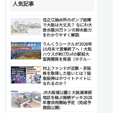
人気記事
住之江抽水所のポンプ故障
で大阪は大丈夫？ なにわ大
放水路30万トンの排水能力
をわかりやすく解説
りんくうシークルが2026年
10月末で営業終了へ！大和
ハウスが約7万㎡の駅前大
型再開発を発表（ホテル開
発の可能性も）
村上ファンドが近鉄・京阪
株を取得した狙いとは？阪
急阪神はホワイトナイトに
なれるのか？
JR大阪城公園と大阪城東部
地区を結ぶ接続デッキ2028
年春供用開始予定（完成予
想図公開）