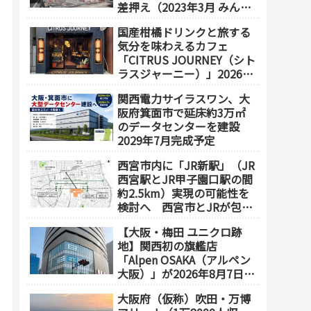
差押え（2023年3月 みんな
で大家さん・グループが取
国産柑橘ドリンクと旅する
得）
気分を味わえるカフェ
「CITRUS JOURNEY（シト
ラスジャーニー）」2026年
7月23日 オープン（大阪
関西電力サイラスワン、大
メトロ「本町駅」徒歩1
阪府箕面市で延床約3万㎡
分）
のデータセンターを建設
2029年7月完成予定
西宮市内に「JR新駅」（JR
西宮駅とJR甲子園口駅の間
約2.5km）実現の可能性を
検討へ 西宮市とJRが包括
連携協定を締結（津門飯田
【大阪・梅田 ユニクロ跡
町外工場等跡地）
地】関西初の旗艦店
「Alpen OSAKA（アルペン
大阪）」が2026年8月7日オ
ープン！地下2階～地上4階
大阪府（仮称）吹田・万博
の体験型スポーツ専門店が