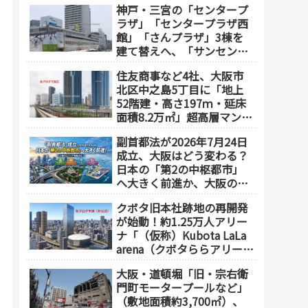
神戸・三宮の「センタープ
ラザ」「センタープラザ西
館」「さんプラザ」3棟を
建て替えへ、「サンセンタ
ープラザ地区再開発協議
住友商事など4社、大阪市
会」が2026年7月発足
北区中之島5丁目に「地上
52階建・高さ197ｍ・延床
面積8.2万㎡」超高層マンシ
ョンを建設へ、2030年5月
副首都法が2026年7月24日
竣工
成立、大阪はどう変わる？
日本の「第2の中枢都市」
へ大きく前進か、大阪の5
エリアを拠点化か？
クボタ旧本社跡地の再開発
が始動！約1.25万人アリー
ナ「（仮称）Kubota LaLa
arena（クボタららアリー
ナ）」を整備 ホテル・商
大阪・道頓堀「旧・宗右衛
業施設も開発へ【2032年以
門町モータープールなど」
降開業】
（敷地面積約3,700㎡）、