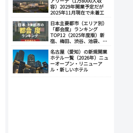
アリーナ（1万8000人収
誕生
容）2029年開業予定だが
2025年11月現在で未着工
日本主要都市（エリア別）
「都会度」ランキング
TOP12（2025年度版）新
宿、梅田、渋谷、池袋、横
浜
名古屋（愛知）の新規開業
ホテル一覧（2026年）ニュ
ーオープン・リニューア
ル・新しいホテル