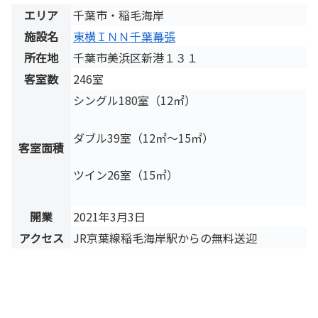
エリア
千葉市・稲毛海岸
施設名
東横ＩＮＮ千葉幕張
所在地
千葉市美浜区新港１３１
客室数
246室
シングル180室（12㎡）
ダブル39室（12㎡～15㎡）
客室面積
ツイン26室（15㎡）
開業
2021年3月3日
アクセス
JR京葉線稲毛海岸駅からの無料送迎