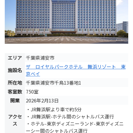
エリア
千葉県浦安市
ザ ロイヤルパークホテル 舞浜リゾート 東
施設名
京ベイ
所在地
千葉県浦安市千鳥13番地1
客室数
750室
開業
2026年2月13日
・JR舞浜駅より車で約5分
アクセ
・JR舞浜駅-ホテル間のシャトルバス運行
ス
・ホテル-東京ディズニーランド-東京ディズニ
ーシー間のシャトルバス運行