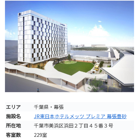
エリア
千葉県・幕張
施設名
JR東日本ホテルメッツ プレミア 幕張豊砂
所在地
千葉市美浜区浜田２丁目４５番３号
客室数
229室