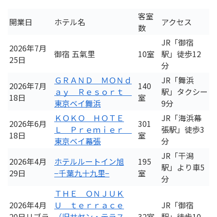
客室
開業日
ホテル名
アクセス
数
JR「御宿
2026年7月
御宿 五氣里
10室
駅」徒歩12
25日
分
ＧＲＡＮＤ ＭＯＮｄ
JR「舞浜
2026年7月
140
ａｙ Ｒｅｓｏｒｔ
駅」タクシー
18日
室
東京ベイ舞浜
9分
ＫＯＫＯ ＨＯＴＥ
JR「海浜幕
2026年6月
301
Ｌ Ｐｒｅｍｉｅｒ
張駅」徒歩3
18日
室
東京ベイ幕張
分
JR「干潟
2026年4月
ホテルルートイン旭
195
駅」より車5
29日
−千葉九十九里−
室
分
ＴＨＥ ＯＮＪＵＫ
2026年4月
Ｕ ｔｅｒｒａｃｅ
JR「御宿
20日リブラ
（旧サヤン・テラス
32室
駅」徒歩10