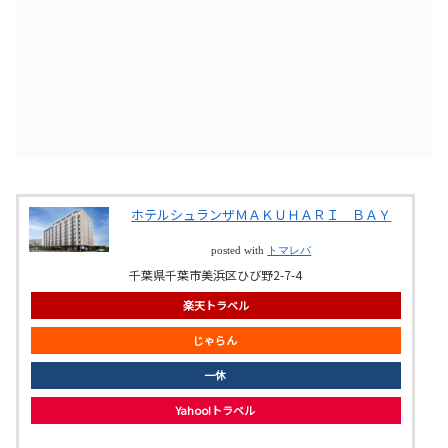
ホテルシュランザＭＡＫＵＨＡＲＩ ＢＡＹ
posted with
トマレバ
千葉県千葉市美浜区ひび野2-7-4
楽天トラベル
じゃらん
一休
Yahoo!トラベル