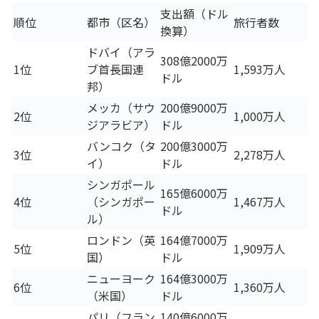
支出額（ドル
順位
都市（区名）
旅行者数
換算）
ドバイ（アラ
308億2000万
1位
ブ首長国連
1,593万人
ドル
邦）
メッカ（サウ
200億9000万
2位
1,000万人
ジアラビア）
ドル
バンコク（タ
200億3000万
3位
2,278万人
イ）
ドル
シンガポール
165億6000万
4位
（シンガポー
1,467万人
ドル
ル）
ロンドン（英
164億7000万
5位
1,909万人
国）
ドル
ニューヨーク
164億3000万
6位
1,360万人
（米国）
ドル
パリ（フラン
140億6000万