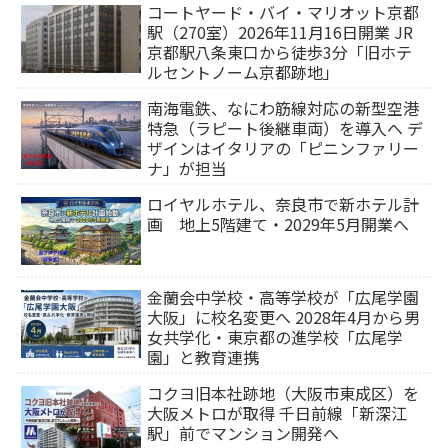
コートヤード・バイ・マリオット京都
駅（270室）2026年11月16日開業 JR
京都駅八条東口から徒歩3分「旧ホテ
ルセントノーム京都跡地」
南海電鉄、なにわ筋線対応の新型空港
特急（ラピート後継車両）を導入へ デ
ザインはイタリアの「ピニンファリー
ナ」が担当
ロイヤルホテル、奈良市で新ホテル計
画 地上5階建て・2029年5月開業へ
金蘭会中学校・高等学校が「広尾学園
大阪」に校名変更へ 2028年4月から男
女共学化・東京都の進学校「広尾学
園」と教育連携
コクヨ旧本社跡地（大阪市東成区）を
大阪メトロが取得 千日前線「新深江
駅」前でマンション開発へ