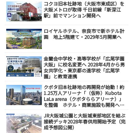
コクヨ旧本社跡地（大阪市東成区）を
大阪メトロが取得 千日前線「新深江
駅」前でマンション開発へ
ロイヤルホテル、奈良市で新ホテル計
画 地上5階建て・2029年5月開業へ
金蘭会中学校・高等学校が「広尾学園
大阪」に校名変更へ 2028年4月から男
女共学化・東京都の進学校「広尾学
園」と教育連携
クボタ旧本社跡地の再開発が始動！約
1.25万人アリーナ「（仮称）Kubota
LaLa arena（クボタららアリーナ）」
を整備 ホテル・商業施設も開発へ
【2032年以降開業】
JR大阪城公園と大阪城東部地区を結ぶ
接続デッキ2028年春供用開始予定（完
成予想図公開）