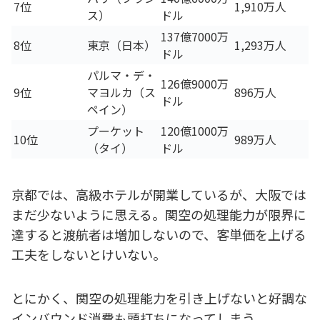
7位
1,910万人
ス）
ドル
137億7000万
8位
東京（日本）
1,293万人
ドル
パルマ・デ・
126億9000万
9位
マヨルカ（ス
896万人
ドル
ペイン）
プーケット
120億1000万
10位
989万人
（タイ）
ドル
京都では、高級ホテルが開業しているが、大阪では
まだ少ないように思える。関空の処理能力が限界に
達すると渡航者は増加しないので、客単価を上げる
工夫をしないとけいない。
とにかく、関空の処理能力を引き上げないと好調な
インバウンド消費も頭打ちになってしまう。