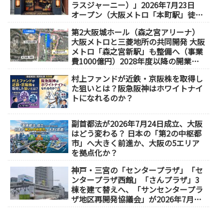
ラスジャーニー）」2026年7月23日
オープン（大阪メトロ「本町駅」徒歩
1分）
第2大阪城ホール（森之宮アリーナ）
大阪メトロと三菱地所の共同開発 大阪
メトロ「森之宮新駅」も整備へ（事業
費1000億円）2028年度以降の開業
（大阪城東部地区1.5期開発）
村上ファンドが近鉄・京阪株を取得し
た狙いとは？阪急阪神はホワイトナイ
トになれるのか？
副首都法が2026年7月24日成立、大阪
はどう変わる？ 日本の「第2の中枢都
市」へ大きく前進か、大阪の5エリア
を拠点化か？
神戸・三宮の「センタープラザ」「セ
ンタープラザ西館」「さんプラザ」3
棟を建て替えへ、「サンセンタープラ
ザ地区再開発協議会」が2026年7月発
足