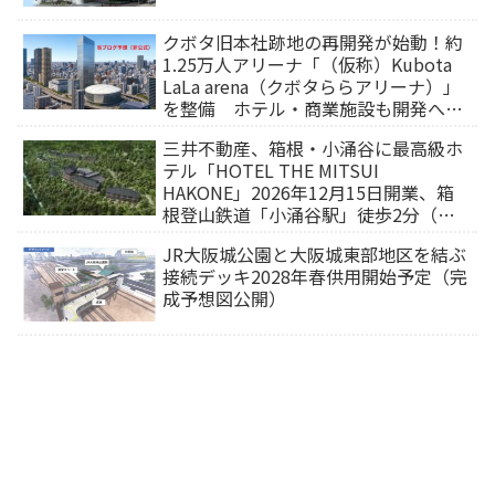
クボタ旧本社跡地の再開発が始動！約
1.25万人アリーナ「（仮称）Kubota
LaLa arena（クボタららアリーナ）」
を整備 ホテル・商業施設も開発へ
【2032年以降開業】
三井不動産、箱根・小涌谷に最高級ホ
テル「HOTEL THE MITSUI
HAKONE」2026年12月15日開業、箱
根登山鉄道「小涌谷駅」徒歩2分（旅
行サイトから予約可能）
JR大阪城公園と大阪城東部地区を結ぶ
接続デッキ2028年春供用開始予定（完
成予想図公開）