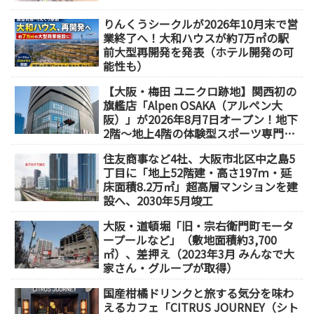
りんくうシークルが2026年10月末で営
業終了へ！大和ハウスが約7万㎡の駅
前大型再開発を発表（ホテル開発の可
能性も）
【大阪・梅田 ユニクロ跡地】関西初の
旗艦店「Alpen OSAKA（アルペン大
阪）」が2026年8月7日オープン！地下
2階～地上4階の体験型スポーツ専門店
が誕生
住友商事など4社、大阪市北区中之島5
丁目に「地上52階建・高さ197ｍ・延
床面積8.2万㎡」超高層マンションを建
設へ、2030年5月竣工
大阪・道頓堀「旧・宗右衛門町モータ
ープールなど」（敷地面積約3,700
㎡）、差押え（2023年3月 みんなで大
家さん・グループが取得）
国産柑橘ドリンクと旅する気分を味わ
えるカフェ「CITRUS JOURNEY（シト