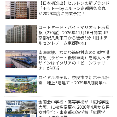
【日本初進出】ヒルトンの新ブランド
「モットーbyヒルトン京都四条烏丸」
が2029年度に開業予定！
コートヤード・バイ・マリオット京都
駅（270室）2026年11月16日開業 JR
京都駅八条東口から徒歩3分「旧ホテ
ルセントノーム京都跡地」
南海電鉄、なにわ筋線対応の新型空港
特急（ラピート後継車両）を導入へ デ
ザインはイタリアの「ピニンファリー
ナ」が担当
ロイヤルホテル、奈良市で新ホテル計
画 地上5階建て・2029年5月開業へ
金蘭会中学校・高等学校が「広尾学園
大阪」に校名変更へ 2028年4月から男
女共学化・東京都の進学校「広尾学