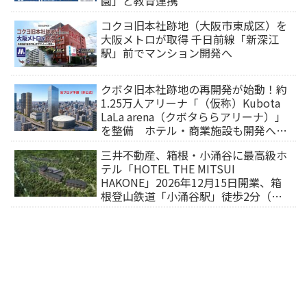
園」と教育連携
コクヨ旧本社跡地（大阪市東成区）を
大阪メトロが取得 千日前線「新深江
駅」前でマンション開発へ
クボタ旧本社跡地の再開発が始動！約
1.25万人アリーナ「（仮称）Kubota
LaLa arena（クボタららアリーナ）」
を整備 ホテル・商業施設も開発へ
【2032年以降開業】
三井不動産、箱根・小涌谷に最高級ホ
テル「HOTEL THE MITSUI
HAKONE」2026年12月15日開業、箱
根登山鉄道「小涌谷駅」徒歩2分（旅
行サイトから予約可能）