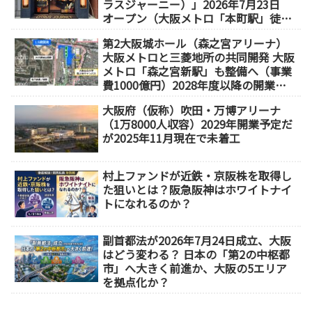
ラスジャーニー）」2026年7月23日
オープン（大阪メトロ「本町駅」徒歩
1分）
第2大阪城ホール（森之宮アリーナ）
大阪メトロと三菱地所の共同開発 大阪
メトロ「森之宮新駅」も整備へ（事業
費1000億円）2028年度以降の開業
（大阪城東部地区1.5期開発）
大阪府（仮称）吹田・万博アリーナ
（1万8000人収容）2029年開業予定だ
が2025年11月現在で未着工
村上ファンドが近鉄・京阪株を取得し
た狙いとは？阪急阪神はホワイトナイ
トになれるのか？
副首都法が2026年7月24日成立、大阪
はどう変わる？ 日本の「第2の中枢都
市」へ大きく前進か、大阪の5エリア
を拠点化か？