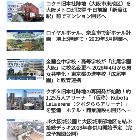
コクヨ旧本社跡地（大阪市東成区）を
大阪メトロが取得 千日前線「新深江
駅」前でマンション開発へ
ロイヤルホテル、奈良市で新ホテル計
画 地上5階建て・2029年5月開業へ
金蘭会中学校・高等学校が「広尾学園
大阪」に校名変更へ 2028年4月から男
女共学化・東京都の進学校「広尾学
園」と教育連携
クボタ旧本社跡地の再開発が始動！約
1.25万人アリーナ「（仮称）Kubota
LaLa arena（クボタららアリーナ）」
を整備 ホテル・商業施設も開発へ
【2032年以降開業】
JR大阪城公園と大阪城東部地区を結ぶ
接続デッキ2028年春供用開始予定（完
成予想図公開）