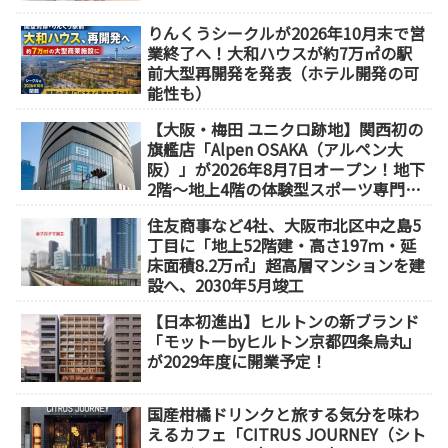
りんくうシークルが2026年10月末で営
業終了へ！大和ハウスが約7万㎡の駅
前大型再開発を発表（ホテル開発の可
能性も）
【大阪・梅田 ユニクロ跡地】関西初の
旗艦店「Alpen OSAKA（アルペン大
阪）」が2026年8月7日オープン！地下
2階～地上4階の体験型スポーツ専門店
が誕生
住友商事など4社、大阪市北区中之島5
丁目に「地上52階建・高さ197ｍ・延
床面積8.2万㎡」超高層マンションを建
設へ、2030年5月竣工
【日本初進出】ヒルトンの新ブランド
「モットーbyヒルトン京都四条烏丸」
が2029年度に開業予定！
国産柑橘ドリンクと旅する気分を味わ
えるカフェ「CITRUS JOURNEY（シト