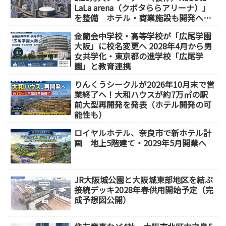
LaLa arena（クボタららアリーナ）」
を整備 ホテル・商業施設も開発へ
【2032年以降開業】
金蘭会中学校・高等学校が「広尾学園
大阪」に校名変更へ 2028年4月から男
女共学化・東京都の進学校「広尾学
園」と教育連携
りんくうシークルが2026年10月末で営
業終了へ！大和ハウスが約7万㎡の駅
前大型再開発を発表（ホテル開発の可
能性も）
ロイヤルホテル、奈良市で新ホテル計
画 地上5階建て・2029年5月開業へ
JR大阪城公園と大阪城東部地区を結ぶ
接続デッキ2028年春供用開始予定（完
成予想図公開）