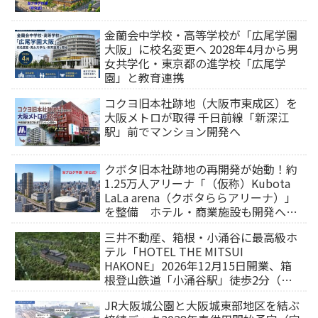
金蘭会中学校・高等学校が「広尾学園
大阪」に校名変更へ 2028年4月から男
女共学化・東京都の進学校「広尾学
園」と教育連携
コクヨ旧本社跡地（大阪市東成区）を
大阪メトロが取得 千日前線「新深江
駅」前でマンション開発へ
クボタ旧本社跡地の再開発が始動！約
1.25万人アリーナ「（仮称）Kubota
LaLa arena（クボタららアリーナ）」
を整備 ホテル・商業施設も開発へ
【2032年以降開業】
三井不動産、箱根・小涌谷に最高級ホ
テル「HOTEL THE MITSUI
HAKONE」2026年12月15日開業、箱
根登山鉄道「小涌谷駅」徒歩2分（旅
行サイトから予約可能）
JR大阪城公園と大阪城東部地区を結ぶ