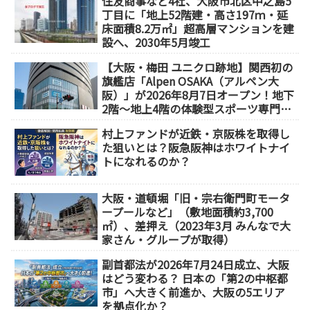
住友商事など4社、大阪市北区中之島5
丁目に「地上52階建・高さ197ｍ・延
床面積8.2万㎡」超高層マンションを建
設へ、2030年5月竣工
【大阪・梅田 ユニクロ跡地】関西初の
旗艦店「Alpen OSAKA（アルペン大
阪）」が2026年8月7日オープン！地下
2階～地上4階の体験型スポーツ専門店
が誕生
村上ファンドが近鉄・京阪株を取得し
た狙いとは？阪急阪神はホワイトナイ
トになれるのか？
大阪・道頓堀「旧・宗右衛門町モータ
ープールなど」（敷地面積約3,700
㎡）、差押え（2023年3月 みんなで大
家さん・グループが取得）
副首都法が2026年7月24日成立、大阪
はどう変わる？ 日本の「第2の中枢都
市」へ大きく前進か、大阪の5エリア
を拠点化か？