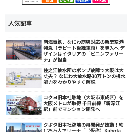
人気記事
南海電鉄、なにわ筋線対応の新型空港
特急（ラピート後継車両）を導入へ デ
ザインはイタリアの「ピニンファリー
ナ」が担当
住之江抽水所のポンプ故障で大阪は大
丈夫？ なにわ大放水路30万トンの排水
能力をわかりやすく解説
コクヨ旧本社跡地（大阪市東成区）を
大阪メトロが取得 千日前線「新深江
駅」前でマンション開発へ
クボタ旧本社跡地の再開発が始動！約
1.25万人アリーナ「（仮称）Kubota