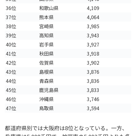
36位
和歌山県
4,109
37位
熊本県
4,064
38位
宮崎県
3,985
39位
高知県
3,943
40位
岩手県
3,927
41位
秋田県
3,918
42位
佐賀県
3,902
43位
島根県
3,876
44位
青森県
3,836
45位
鹿児島県
3,833
46位
沖縄県
3,746
47位
鳥取県
3,594
都道府県別では大阪府は8位となっている。一方、