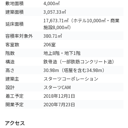
敷地面積
4,000㎡
建築面積
3,057.33㎡
17,673.71㎡（ホテル10,000㎡・商業
延床面積
施設8,000㎡）
容積率対象外
380.71㎡
客室数
206室
階数
地上8階・地下1階
構造
鉄骨造（一部鉄筋コンクリート造）
高さ
30.98m（塔屋を含む34.98m）
建築主
スターツコーポレーション
設計
スターツCAM
着工予定
2018年12月1日
開業予定
2020年7月23日
アクセス