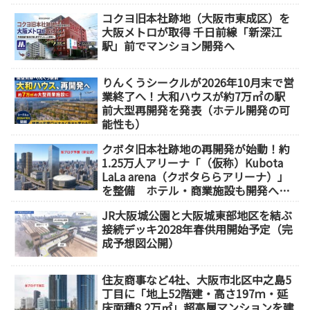
コクヨ旧本社跡地（大阪市東成区）を
大阪メトロが取得 千日前線「新深江
駅」前でマンション開発へ
りんくうシークルが2026年10月末で営
業終了へ！大和ハウスが約7万㎡の駅
前大型再開発を発表（ホテル開発の可
能性も）
クボタ旧本社跡地の再開発が始動！約
1.25万人アリーナ「（仮称）Kubota
LaLa arena（クボタららアリーナ）」
を整備 ホテル・商業施設も開発へ
【2032年以降開業】
JR大阪城公園と大阪城東部地区を結ぶ
接続デッキ2028年春供用開始予定（完
成予想図公開）
住友商事など4社、大阪市北区中之島5
丁目に「地上52階建・高さ197ｍ・延
床面積8.2万㎡」超高層マンションを建