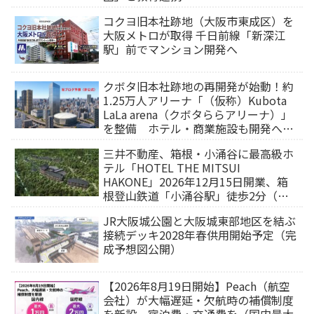
コクヨ旧本社跡地（大阪市東成区）を
大阪メトロが取得 千日前線「新深江
駅」前でマンション開発へ
クボタ旧本社跡地の再開発が始動！約
1.25万人アリーナ「（仮称）Kubota
LaLa arena（クボタららアリーナ）」
を整備 ホテル・商業施設も開発へ
【2032年以降開業】
三井不動産、箱根・小涌谷に最高級ホ
テル「HOTEL THE MITSUI
HAKONE」2026年12月15日開業、箱
根登山鉄道「小涌谷駅」徒歩2分（旅
行サイトから予約可能）
JR大阪城公園と大阪城東部地区を結ぶ
接続デッキ2028年春供用開始予定（完
成予想図公開）
【2026年8月19日開始】Peach（航空
会社）が大幅遅延・欠航時の補償制度
を新設 宿泊費・交通費を（国内最大