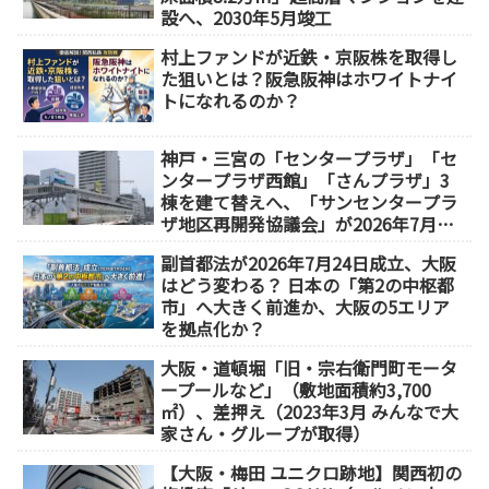
設へ、2030年5月竣工
村上ファンドが近鉄・京阪株を取得し
た狙いとは？阪急阪神はホワイトナイ
トになれるのか？
神戸・三宮の「センタープラザ」「セ
ンタープラザ西館」「さんプラザ」3
棟を建て替えへ、「サンセンタープラ
ザ地区再開発協議会」が2026年7月発
足
副首都法が2026年7月24日成立、大阪
はどう変わる？ 日本の「第2の中枢都
市」へ大きく前進か、大阪の5エリア
を拠点化か？
大阪・道頓堀「旧・宗右衛門町モータ
ープールなど」（敷地面積約3,700
㎡）、差押え（2023年3月 みんなで大
家さん・グループが取得）
【大阪・梅田 ユニクロ跡地】関西初の