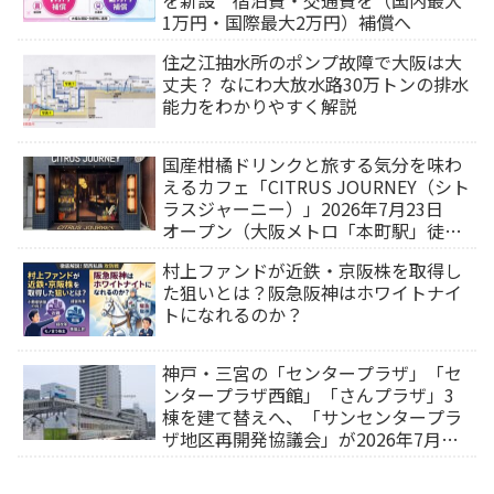
1万円・国際最大2万円）補償へ
住之江抽水所のポンプ故障で大阪は大
丈夫？ なにわ大放水路30万トンの排水
能力をわかりやすく解説
国産柑橘ドリンクと旅する気分を味わ
えるカフェ「CITRUS JOURNEY（シト
ラスジャーニー）」2026年7月23日
オープン（大阪メトロ「本町駅」徒歩
1分）
村上ファンドが近鉄・京阪株を取得し
た狙いとは？阪急阪神はホワイトナイ
トになれるのか？
神戸・三宮の「センタープラザ」「セ
ンタープラザ西館」「さんプラザ」3
棟を建て替えへ、「サンセンタープラ
ザ地区再開発協議会」が2026年7月発
足