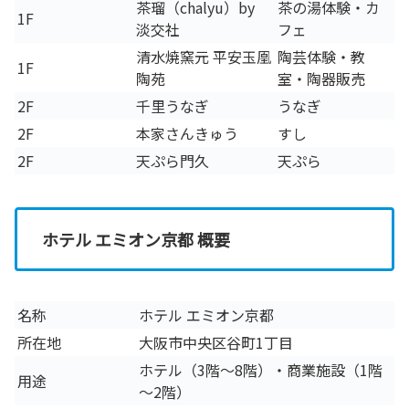
茶瑠（chalyu）by
茶の湯体験・カ
1F
淡交社
フェ
清水焼窯元 平安玉凰
陶芸体験・教
1F
陶苑
室・陶器販売
2F
千里うなぎ
うなぎ
2F
本家さんきゅう
すし
2F
天ぷら門久
天ぷら
ホテル エミオン京都 概要
名称
ホテル エミオン京都
所在地
大阪市中央区谷町1丁目
ホテル（3階～8階）・商業施設（1階
用途
～2階）