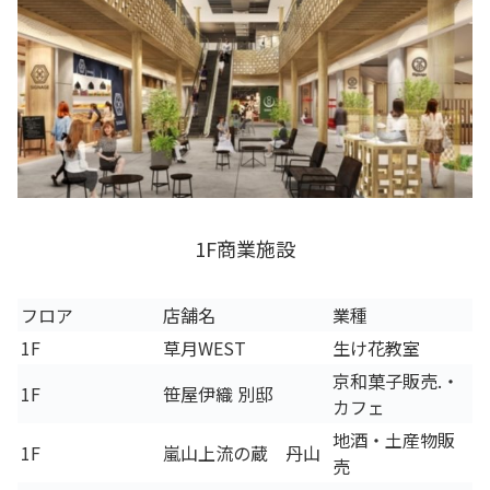
1F商業施設
フロア
店舗名
業種
1F
草月WEST
生け花教室
京和菓子販売.・
1F
笹屋伊織 別邸
カフェ
地酒・土産物販
1F
嵐山上流の蔵 丹山
売