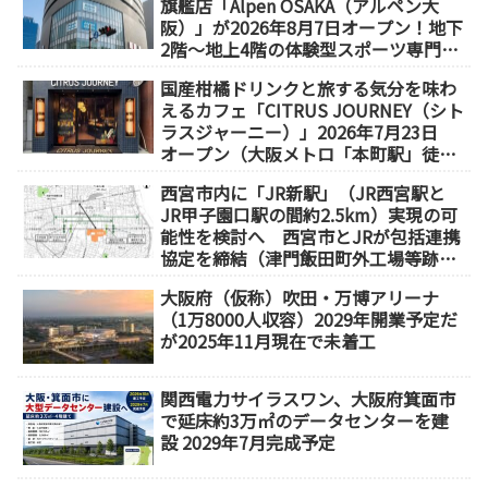
旗艦店「Alpen OSAKA（アルペン大
阪）」が2026年8月7日オープン！地下
2階～地上4階の体験型スポーツ専門店
が誕生
国産柑橘ドリンクと旅する気分を味わ
えるカフェ「CITRUS JOURNEY（シト
ラスジャーニー）」2026年7月23日
オープン（大阪メトロ「本町駅」徒歩
1分）
西宮市内に「JR新駅」（JR西宮駅と
JR甲子園口駅の間約2.5km）実現の可
能性を検討へ 西宮市とJRが包括連携
協定を締結（津門飯田町外工場等跡
地）
大阪府（仮称）吹田・万博アリーナ
（1万8000人収容）2029年開業予定だ
が2025年11月現在で未着工
関西電力サイラスワン、大阪府箕面市
で延床約3万㎡のデータセンターを建
設 2029年7月完成予定