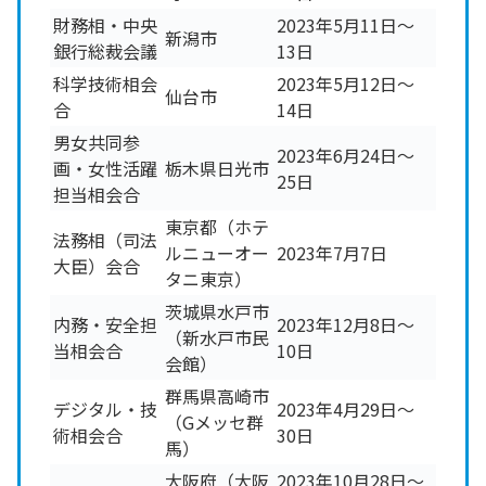
財務相・中央
2023年5月11日～
新潟市
銀行総裁会議
13日
科学技術相会
2023年5月12日～
仙台市
合
14日
男女共同参
2023年6月24日～
画・女性活躍
栃木県日光市
25日
担当相会合
東京都（ホテ
法務相（司法
ルニューオー
2023年7月7日
大臣）会合
タニ東京）
茨城県水戸市
内務・安全担
2023年12月8日～
（新水戸市民
当相会合
10日
会館）
群馬県高崎市
デジタル・技
2023年4月29日～
（Gメッセ群
術相会合
30日
馬）
大阪府（大阪
2023年10月28日～