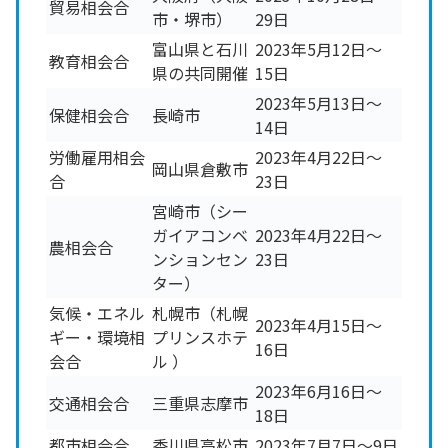
貿易相会合
市・堺市）
29日
富山県と石川
2023年5月12日～
教育相会合
県の共同開催
15日
2023年5月13日～
保健相会合
長崎市
14日
労働雇用相会
2023年4月22日～
岡山県倉敷市
合
23日
宮崎市（シー
ガイアコンベ
2023年4月22日～
農相会合
ンションセン
23日
ター）
気候・エネル
札幌市（札幌
2023年4月15日～
ギー・環境相
プリンスホテ
16日
会合
ル ）
2023年6月16日～
交通相会合
三重県志摩市
18日
都市相会合
香川県高松市
2023年7月7日～9日