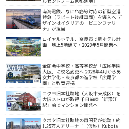
ルセントノーム京都跡地」
南海電鉄、なにわ筋線対応の新型空港
特急（ラピート後継車両）を導入へ デ
ザインはイタリアの「ピニンファリー
ナ」が担当
ロイヤルホテル、奈良市で新ホテル計
画 地上5階建て・2029年5月開業へ
金蘭会中学校・高等学校が「広尾学園
大阪」に校名変更へ 2028年4月から男
女共学化・東京都の進学校「広尾学
園」と教育連携
コクヨ旧本社跡地（大阪市東成区）を
大阪メトロが取得 千日前線「新深江
駅」前でマンション開発へ
クボタ旧本社跡地の再開発が始動！約
1.25万人アリーナ「（仮称）Kubota