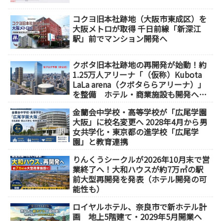
コクヨ旧本社跡地（大阪市東成区）を
大阪メトロが取得 千日前線「新深江
駅」前でマンション開発へ
クボタ旧本社跡地の再開発が始動！約
1.25万人アリーナ「（仮称）Kubota
LaLa arena（クボタららアリーナ）」
を整備 ホテル・商業施設も開発へ
【2032年以降開業】
金蘭会中学校・高等学校が「広尾学園
大阪」に校名変更へ 2028年4月から男
女共学化・東京都の進学校「広尾学
園」と教育連携
りんくうシークルが2026年10月末で営
業終了へ！大和ハウスが約7万㎡の駅
前大型再開発を発表（ホテル開発の可
能性も）
ロイヤルホテル、奈良市で新ホテル計
画 地上5階建て・2029年5月開業へ