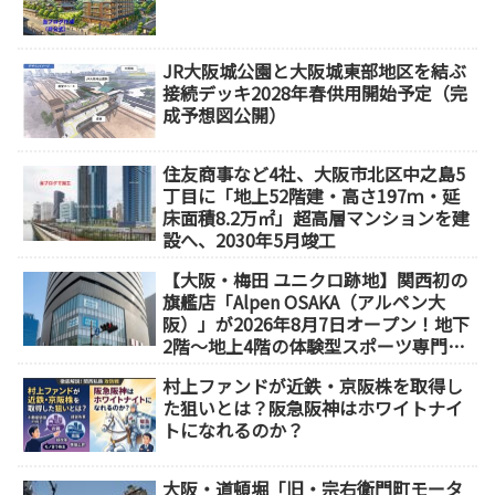
JR大阪城公園と大阪城東部地区を結ぶ
接続デッキ2028年春供用開始予定（完
成予想図公開）
住友商事など4社、大阪市北区中之島5
丁目に「地上52階建・高さ197ｍ・延
床面積8.2万㎡」超高層マンションを建
設へ、2030年5月竣工
【大阪・梅田 ユニクロ跡地】関西初の
旗艦店「Alpen OSAKA（アルペン大
阪）」が2026年8月7日オープン！地下
2階～地上4階の体験型スポーツ専門店
が誕生
村上ファンドが近鉄・京阪株を取得し
た狙いとは？阪急阪神はホワイトナイ
トになれるのか？
大阪・道頓堀「旧・宗右衛門町モータ