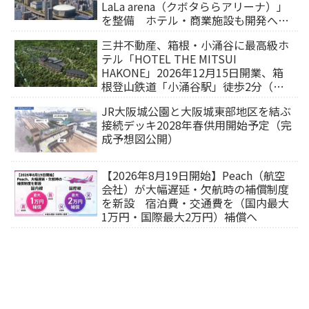
LaLa arena（クボタららアリーナ）」
を整備 ホテル・商業施設も開発へ
【2032年以降開業】
三井不動産、箱根・小涌谷に最高級ホ
テル「HOTEL THE MITSUI
HAKONE」2026年12月15日開業、箱
根登山鉄道「小涌谷駅」徒歩2分（旅
行サイトから予約可能）
JR大阪城公園と大阪城東部地区を結ぶ
接続デッキ2028年春供用開始予定（完
成予想図公開）
【2026年8月19日開始】Peach（航空
会社）が大幅遅延・欠航時の補償制度
を新設 宿泊費・交通費を（国内最大
1万円・国際最大2万円）補償へ