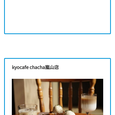
kyocafe chacha嵐山店