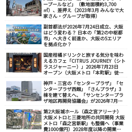
ープールなど」（敷地面積約3,700
㎡）、差押え（2023年3月 みんなで大
家さん・グループが取得）
副首都法が2026年7月24日成立、大阪
はどう変わる？ 日本の「第2の中枢都
市」へ大きく前進か、大阪の5エリア
を拠点化か？
国産柑橘ドリンクと旅する気分を味わ
えるカフェ「CITRUS JOURNEY（シト
ラスジャーニー）」2026年7月23日
オープン（大阪メトロ「本町駅」徒歩
1分）
神戸・三宮の「センタープラザ」「セ
ンタープラザ西館」「さんプラザ」3
棟を建て替えへ、「サンセンタープラ
ザ地区再開発協議会」が2026年7月発
足
第2大阪城ホール（森之宮アリーナ）
大阪メトロと三菱地所の共同開発 大阪
メトロ「森之宮新駅」も整備へ（事業
費1000億円）2028年度以降の開業