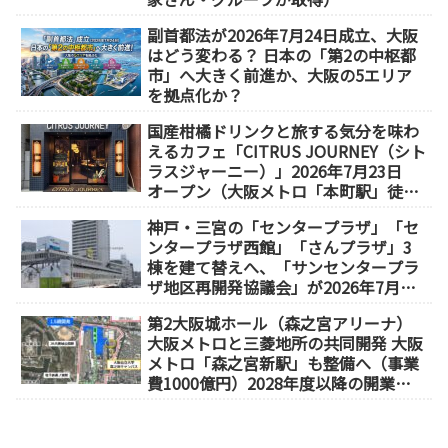
副首都法が2026年7月24日成立、大阪
はどう変わる？ 日本の「第2の中枢都
市」へ大きく前進か、大阪の5エリア
を拠点化か？
国産柑橘ドリンクと旅する気分を味わ
えるカフェ「CITRUS JOURNEY（シト
ラスジャーニー）」2026年7月23日
オープン（大阪メトロ「本町駅」徒歩
1分）
神戸・三宮の「センタープラザ」「セ
ンタープラザ西館」「さんプラザ」3
棟を建て替えへ、「サンセンタープラ
ザ地区再開発協議会」が2026年7月発
足
第2大阪城ホール（森之宮アリーナ）
大阪メトロと三菱地所の共同開発 大阪
メトロ「森之宮新駅」も整備へ（事業
費1000億円）2028年度以降の開業
（大阪城東部地区1.5期開発）