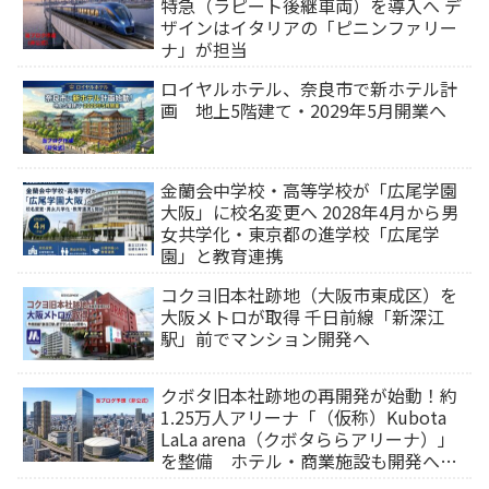
特急（ラピート後継車両）を導入へ デ
ザインはイタリアの「ピニンファリー
ナ」が担当
ロイヤルホテル、奈良市で新ホテル計
画 地上5階建て・2029年5月開業へ
金蘭会中学校・高等学校が「広尾学園
大阪」に校名変更へ 2028年4月から男
女共学化・東京都の進学校「広尾学
園」と教育連携
コクヨ旧本社跡地（大阪市東成区）を
大阪メトロが取得 千日前線「新深江
駅」前でマンション開発へ
クボタ旧本社跡地の再開発が始動！約
1.25万人アリーナ「（仮称）Kubota
LaLa arena（クボタららアリーナ）」
を整備 ホテル・商業施設も開発へ
【2032年以降開業】