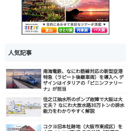
人気記事
南海電鉄、なにわ筋線対応の新型空港
特急（ラピート後継車両）を導入へ デ
ザインはイタリアの「ピニンファリー
ナ」が担当
住之江抽水所のポンプ故障で大阪は大
丈夫？ なにわ大放水路30万トンの排水
能力をわかりやすく解説
コクヨ旧本社跡地（大阪市東成区）を