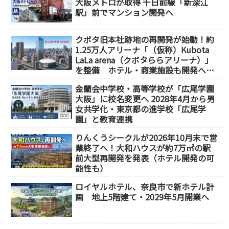
大阪メトロが取得 千日前線「新深江
駅」前でマンション開発へ
クボタ旧本社跡地の再開発が始動！約
1.25万人アリーナ「（仮称）Kubota
LaLa arena（クボタららアリーナ）」
を整備 ホテル・商業施設も開発へ
【2032年以降開業】
金蘭会中学校・高等学校が「広尾学園
大阪」に校名変更へ 2028年4月から男
女共学化・東京都の進学校「広尾学
園」と教育連携
りんくうシークルが2026年10月末で営
業終了へ！大和ハウスが約7万㎡の駅
前大型再開発を発表（ホテル開発の可
能性も）
ロイヤルホテル、奈良市で新ホテル計
画 地上5階建て・2029年5月開業へ