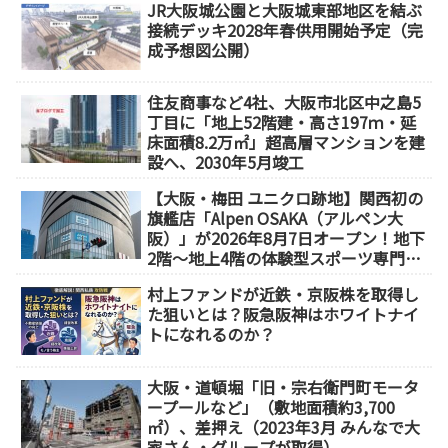
JR大阪城公園と大阪城東部地区を結ぶ
接続デッキ2028年春供用開始予定（完
成予想図公開）
住友商事など4社、大阪市北区中之島5
丁目に「地上52階建・高さ197ｍ・延
床面積8.2万㎡」超高層マンションを建
設へ、2030年5月竣工
【大阪・梅田 ユニクロ跡地】関西初の
旗艦店「Alpen OSAKA（アルペン大
阪）」が2026年8月7日オープン！地下
2階～地上4階の体験型スポーツ専門店
が誕生
村上ファンドが近鉄・京阪株を取得し
た狙いとは？阪急阪神はホワイトナイ
トになれるのか？
大阪・道頓堀「旧・宗右衛門町モータ
ープールなど」（敷地面積約3,700
㎡）、差押え（2023年3月 みんなで大
家さん・グループが取得）