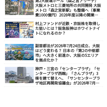
第2大阪城ホール（森之宮アリーナ）
大阪メトロと三菱地所の共同開発 大阪
メトロ「森之宮新駅」も整備へ（事業
費1000億円）2028年度以降の開業
（大阪城東部地区1.5期開発）
村上ファンドが近鉄・京阪株を取得し
た狙いとは？阪急阪神はホワイトナイ
トになれるのか？
副首都法が2026年7月24日成立、大阪
はどう変わる？ 日本の「第2の中枢都
市」へ大きく前進か、大阪の5エリア
を拠点化か？
神戸・三宮の「センタープラザ」「セ
ンタープラザ西館」「さんプラザ」3
棟を建て替えへ、「サンセンタープラ
ザ地区再開発協議会」が2026年7月発
足