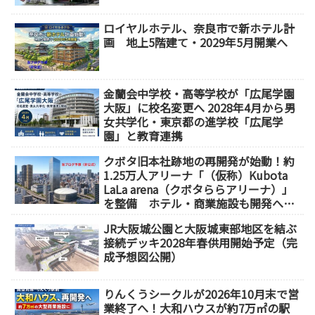
ロイヤルホテル、奈良市で新ホテル計
画 地上5階建て・2029年5月開業へ
金蘭会中学校・高等学校が「広尾学園
大阪」に校名変更へ 2028年4月から男
女共学化・東京都の進学校「広尾学
園」と教育連携
クボタ旧本社跡地の再開発が始動！約
1.25万人アリーナ「（仮称）Kubota
LaLa arena（クボタららアリーナ）」
を整備 ホテル・商業施設も開発へ
【2032年以降開業】
JR大阪城公園と大阪城東部地区を結ぶ
接続デッキ2028年春供用開始予定（完
成予想図公開）
りんくうシークルが2026年10月末で営
業終了へ！大和ハウスが約7万㎡の駅