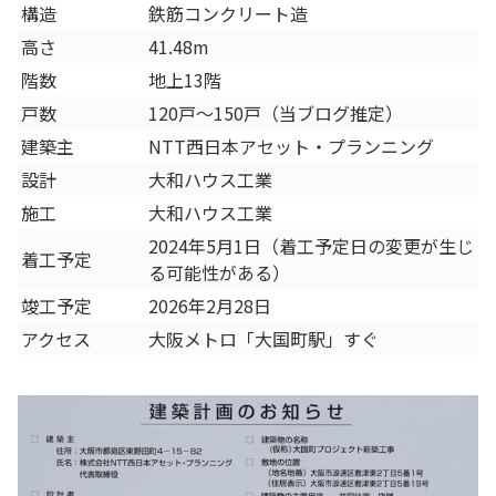
構造
鉄筋コンクリート造
高さ
41.48m
階数
地上13階
戸数
120戸～150戸（当ブログ推定）
建築主
NTT西日本アセット・プランニング
設計
大和ハウス工業
施工
大和ハウス工業
2024年5月1日（着工予定日の変更が生じ
着工予定
る可能性がある）
竣工予定
2026年2月28日
アクセス
大阪メトロ「大国町駅」すぐ