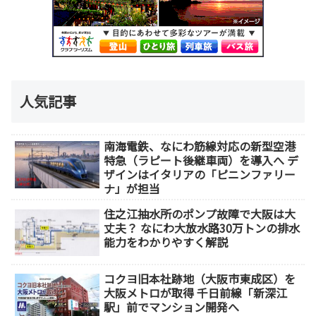
人気記事
南海電鉄、なにわ筋線対応の新型空港
特急（ラピート後継車両）を導入へ デ
ザインはイタリアの「ピニンファリー
ナ」が担当
住之江抽水所のポンプ故障で大阪は大
丈夫？ なにわ大放水路30万トンの排水
能力をわかりやすく解説
コクヨ旧本社跡地（大阪市東成区）を
大阪メトロが取得 千日前線「新深江
駅」前でマンション開発へ