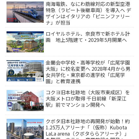
南海電鉄、なにわ筋線対応の新型空港
特急（ラピート後継車両）を導入へ デ
ザインはイタリアの「ピニンファリー
ナ」が担当
ロイヤルホテル、奈良市で新ホテル計
画 地上5階建て・2029年5月開業へ
金蘭会中学校・高等学校が「広尾学園
大阪」に校名変更へ 2028年4月から男
女共学化・東京都の進学校「広尾学
園」と教育連携
コクヨ旧本社跡地（大阪市東成区）を
大阪メトロが取得 千日前線「新深江
駅」前でマンション開発へ
クボタ旧本社跡地の再開発が始動！約
1.25万人アリーナ「（仮称）Kubota
LaLa arena（クボタららアリーナ）」