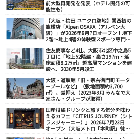
前大型再開発を発表（ホテル開発の可
能性も）
【大阪・梅田 ユニクロ跡地】関西初の
旗艦店「Alpen OSAKA（アルペン大
阪）」が2026年8月7日オープン！地下
2階～地上4階の体験型スポーツ専門店
が誕生
住友商事など4社、大阪市北区中之島5
丁目に「地上52階建・高さ197ｍ・延
床面積8.2万㎡」超高層マンションを建
設へ、2030年5月竣工
大阪・道頓堀「旧・宗右衛門町モータ
ープールなど」（敷地面積約3,700
㎡）、差押え（2023年3月 みんなで大
家さん・グループが取得）
国産柑橘ドリンクと旅する気分を味わ
えるカフェ「CITRUS JOURNEY（シト
ラスジャーニー）」2026年7月23日
オープン（大阪メトロ「本町駅」徒歩
1分）