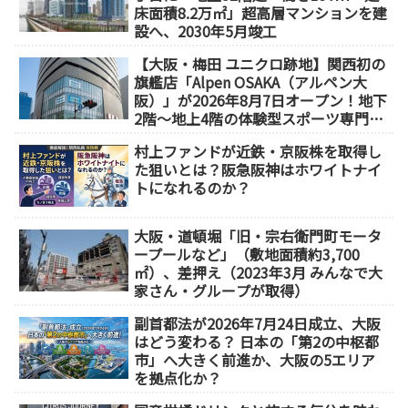
床面積8.2万㎡」超高層マンションを建
設へ、2030年5月竣工
【大阪・梅田 ユニクロ跡地】関西初の
旗艦店「Alpen OSAKA（アルペン大
阪）」が2026年8月7日オープン！地下
2階～地上4階の体験型スポーツ専門店
が誕生
村上ファンドが近鉄・京阪株を取得し
た狙いとは？阪急阪神はホワイトナイ
トになれるのか？
大阪・道頓堀「旧・宗右衛門町モータ
ープールなど」（敷地面積約3,700
㎡）、差押え（2023年3月 みんなで大
家さん・グループが取得）
副首都法が2026年7月24日成立、大阪
はどう変わる？ 日本の「第2の中枢都
市」へ大きく前進か、大阪の5エリア
を拠点化か？