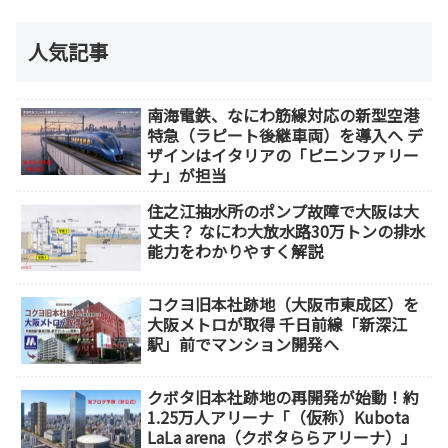
人気記事
南海電鉄、なにわ筋線対応の新型空港
特急（ラピート後継車両）を導入へ デ
ザインはイタリアの「ピニンファリー
ナ」が担当
住之江抽水所のポンプ故障で大阪は大
丈夫？ なにわ大放水路30万トンの排水
能力をわかりやすく解説
コクヨ旧本社跡地（大阪市東成区）を
大阪メトロが取得 千日前線「新深江
駅」前でマンション開発へ
クボタ旧本社跡地の再開発が始動！約
1.25万人アリーナ「（仮称）Kubota
LaLa arena（クボタららアリーナ）」