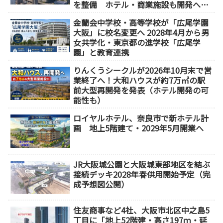
を整備 ホテル・商業施設も開発へ
【2032年以降開業】
金蘭会中学校・高等学校が「広尾学園
大阪」に校名変更へ 2028年4月から男
女共学化・東京都の進学校「広尾学
園」と教育連携
りんくうシークルが2026年10月末で営
業終了へ！大和ハウスが約7万㎡の駅
前大型再開発を発表（ホテル開発の可
能性も）
ロイヤルホテル、奈良市で新ホテル計
画 地上5階建て・2029年5月開業へ
JR大阪城公園と大阪城東部地区を結ぶ
接続デッキ2028年春供用開始予定（完
成予想図公開）
住友商事など4社、大阪市北区中之島5
丁目に「地上52階建・高さ197ｍ・延