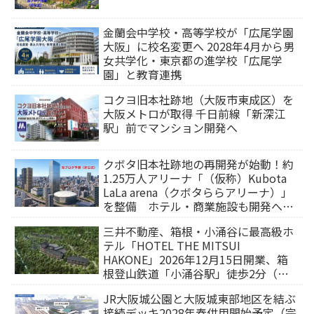
金蘭会中学校・高等学校が「広尾学園
大阪」に校名変更へ 2028年4月から男
女共学化・東京都の進学校「広尾学
園」と教育連携
コクヨ旧本社跡地（大阪市東成区）を
大阪メトロが取得 千日前線「新深江
駅」前でマンション開発へ
クボタ旧本社跡地の再開発が始動！約
1.25万人アリーナ「（仮称）Kubota
LaLa arena（クボタららアリーナ）」
を整備 ホテル・商業施設も開発へ
【2032年以降開業】
三井不動産、箱根・小涌谷に最高級ホ
テル「HOTEL THE MITSUI
HAKONE」2026年12月15日開業、箱
根登山鉄道「小涌谷駅」徒歩2分（旅
行サイトから予約可能）
JR大阪城公園と大阪城東部地区を結ぶ
接続デッキ2028年春供用開始予定（完