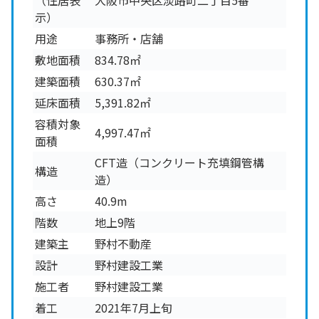
（住居表
大阪市中央区淡路町二丁目5番
示）
用途
事務所・店舗
敷地面積
834.78㎡
建築面積
630.37㎡
延床面積
5,391.82㎡
容積対象
4,997.47㎡
面積
CFT造（コンクリート充填鋼管構
構造
造）
高さ
40.9m
階数
地上9階
建築主
野村不動産
設計
野村建設工業
施工者
野村建設工業
着工
2021年7月上旬