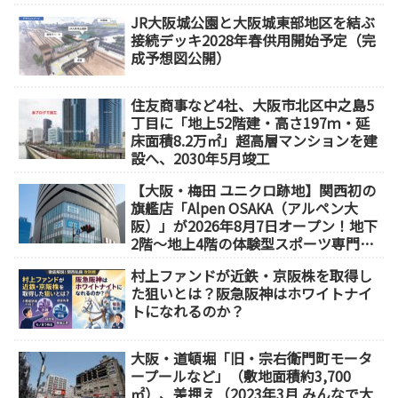
JR大阪城公園と大阪城東部地区を結ぶ
接続デッキ2028年春供用開始予定（完
成予想図公開）
住友商事など4社、大阪市北区中之島5
丁目に「地上52階建・高さ197ｍ・延
床面積8.2万㎡」超高層マンションを建
設へ、2030年5月竣工
【大阪・梅田 ユニクロ跡地】関西初の
旗艦店「Alpen OSAKA（アルペン大
阪）」が2026年8月7日オープン！地下
2階～地上4階の体験型スポーツ専門店
が誕生
村上ファンドが近鉄・京阪株を取得し
た狙いとは？阪急阪神はホワイトナイ
トになれるのか？
大阪・道頓堀「旧・宗右衛門町モータ
ープールなど」（敷地面積約3,700
㎡）、差押え（2023年3月 みんなで大