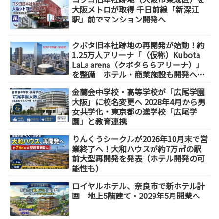
大阪メトロが取得 千日前線「新深江
駅」前でマンション開発へ
クボタ旧本社跡地の再開発が始動！約
1.25万人アリーナ「（仮称）Kubota
LaLa arena（クボタららアリーナ）」
を整備 ホテル・商業施設も開発へ
【2032年以降開業】
金蘭会中学校・高等学校が「広尾学園
大阪」に校名変更へ 2028年4月から男
女共学化・東京都の進学校「広尾学
園」と教育連携
りんくうシークルが2026年10月末で営
業終了へ！大和ハウスが約7万㎡の駅
前大型再開発を発表（ホテル開発の可
能性も）
ロイヤルホテル、奈良市で新ホテル計
画 地上5階建て・2029年5月開業へ