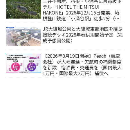
三井不動産、箱根・小涌谷に最高級ホ
テル「HOTEL THE MITSUI
HAKONE」2026年12月15日開業、箱
根登山鉄道「小涌谷駅」徒歩2分（旅
行サイトから予約可能）
JR大阪城公園と大阪城東部地区を結ぶ
接続デッキ2028年春供用開始予定（完
成予想図公開）
【2026年8月19日開始】Peach（航空
会社）が大幅遅延・欠航時の補償制度
を新設 宿泊費・交通費を（国内最大
1万円・国際最大2万円）補償へ