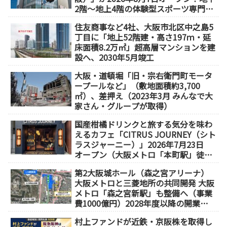
2階～地上4階の体験型スポーツ専門店
が誕生
住友商事など4社、大阪市北区中之島5
丁目に「地上52階建・高さ197ｍ・延
床面積8.2万㎡」超高層マンションを建
設へ、2030年5月竣工
大阪・道頓堀「旧・宗右衛門町モータ
ープールなど」（敷地面積約3,700
㎡）、差押え（2023年3月 みんなで大
家さん・グループが取得）
国産柑橘ドリンクと旅する気分を味わ
えるカフェ「CITRUS JOURNEY（シト
ラスジャーニー）」2026年7月23日
オープン（大阪メトロ「本町駅」徒歩
1分）
第2大阪城ホール（森之宮アリーナ）
大阪メトロと三菱地所の共同開発 大阪
メトロ「森之宮新駅」も整備へ（事業
費1000億円）2028年度以降の開業
（大阪城東部地区1.5期開発）
村上ファンドが近鉄・京阪株を取得し