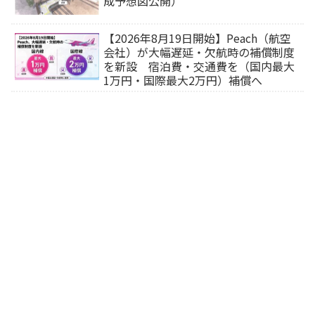
成予想図公開）
【2026年8月19日開始】Peach（航空
会社）が大幅遅延・欠航時の補償制度
を新設 宿泊費・交通費を（国内最大
1万円・国際最大2万円）補償へ