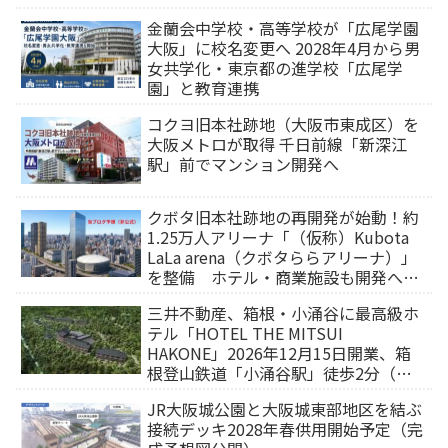
金蘭会中学校・高等学校が「広尾学園
大阪」に校名変更へ 2028年4月から男
女共学化・東京都の進学校「広尾学
園」と教育連携
コクヨ旧本社跡地（大阪市東成区）を
大阪メトロが取得 千日前線「新深江
駅」前でマンション開発へ
クボタ旧本社跡地の再開発が始動！約
1.25万人アリーナ「（仮称）Kubota
LaLa arena（クボタららアリーナ）」
を整備 ホテル・商業施設も開発へ
【2032年以降開業】
三井不動産、箱根・小涌谷に最高級ホ
テル「HOTEL THE MITSUI
HAKONE」2026年12月15日開業、箱
根登山鉄道「小涌谷駅」徒歩2分（旅
行サイトから予約可能）
JR大阪城公園と大阪城東部地区を結ぶ
接続デッキ2028年春供用開始予定（完