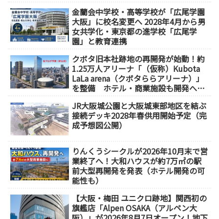
金蘭会中学校・高等学校が「広尾学園
大阪」に校名変更へ 2028年4月から男
女共学化・東京都の進学校「広尾学
園」と教育連携
クボタ旧本社跡地の再開発が始動！約
1.25万人アリーナ「（仮称）Kubota
LaLa arena（クボタららアリーナ）」
を整備 ホテル・商業施設も開発へ
【2032年以降開業】
JR大阪城公園と大阪城東部地区を結ぶ
接続デッキ2028年春供用開始予定（完
成予想図公開）
りんくうシークルが2026年10月末で営
業終了へ！大和ハウスが約7万㎡の駅
前大型再開発を発表（ホテル開発の可
能性も）
【大阪・梅田 ユニクロ跡地】関西初の
旗艦店「Alpen OSAKA（アルペン大
阪）」が2026年8月7日オープン！地下