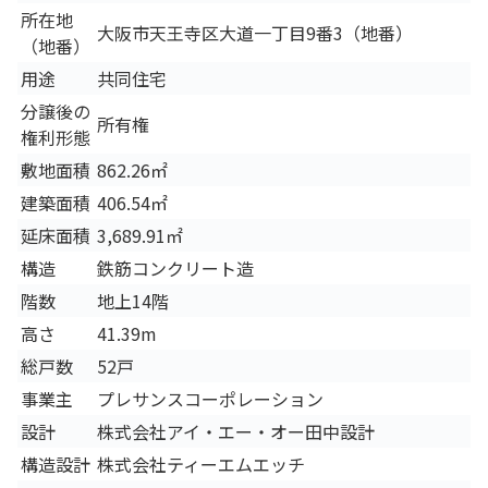
所在地
大阪市天王寺区大道一丁目9番3（地番）
（地番）
用途
共同住宅
分譲後の
所有権
権利形態
敷地面積
862.26㎡
建築面積
406.54㎡
延床面積
3,689.91㎡
構造
鉄筋コンクリート造
階数
地上14階
高さ
41.39m
総戸数
52戸
事業主
プレサンスコーポレーション
設計
株式会社アイ・エー・オー田中設計
構造設計
株式会社ティーエムエッチ