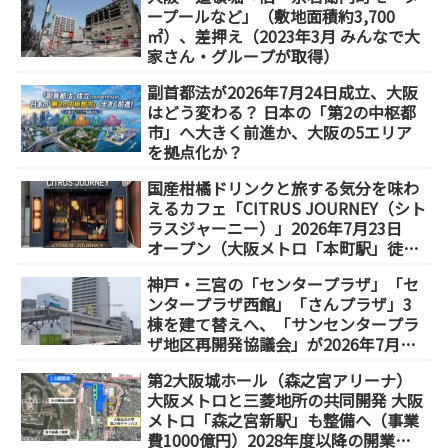
ープールなど」（敷地面積約3,700
㎡）、差押え（2023年3月 みんなで大
家さん・グループが取得）
副首都法が2026年7月24日成立、大阪
はどう変わる？ 日本の「第2の中枢都
市」へ大きく前進か、大阪の5エリア
を拠点化か？
国産柑橘ドリンクと旅する気分を味わ
えるカフェ「CITRUS JOURNEY（シト
ラスジャーニー）」2026年7月23日
オープン（大阪メトロ「本町駅」徒歩
1分）
神戸・三宮の「センタープラザ」「セ
ンタープラザ西館」「さんプラザ」3
棟を建て替えへ、「サンセンタープラ
ザ地区再開発協議会」が2026年7月発
足
第2大阪城ホール（森之宮アリーナ）
大阪メトロと三菱地所の共同開発 大阪
メトロ「森之宮新駅」も整備へ（事業
費1000億円）2028年度以降の開業