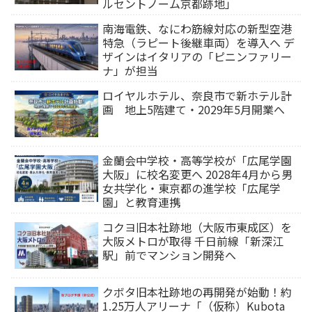
ルセントノーム京都跡地」
南海電鉄、なにわ筋線対応の新型空港
特急（ラピート後継車両）を導入へ デ
ザインはイタリアの「ピニンファリー
ナ」が担当
ロイヤルホテル、奈良市で新ホテル計
画 地上5階建て・2029年5月開業へ
金蘭会中学校・高等学校が「広尾学園
大阪」に校名変更へ 2028年4月から男
女共学化・東京都の進学校「広尾学
園」と教育連携
コクヨ旧本社跡地（大阪市東成区）を
大阪メトロが取得 千日前線「新深江
駅」前でマンション開発へ
クボタ旧本社跡地の再開発が始動！約
1.25万人アリーナ「（仮称）Kubota