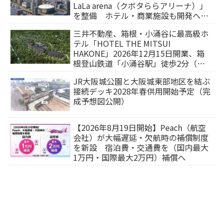
LaLa arena（クボタららアリーナ）」
を整備 ホテル・商業施設も開発へ
【2032年以降開業】
三井不動産、箱根・小涌谷に最高級ホ
テル「HOTEL THE MITSUI
HAKONE」2026年12月15日開業、箱
根登山鉄道「小涌谷駅」徒歩2分（旅
行サイトから予約可能）
JR大阪城公園と大阪城東部地区を結ぶ
接続デッキ2028年春供用開始予定（完
成予想図公開）
【2026年8月19日開始】Peach（航空
会社）が大幅遅延・欠航時の補償制度
を新設 宿泊費・交通費を（国内最大
1万円・国際最大2万円）補償へ