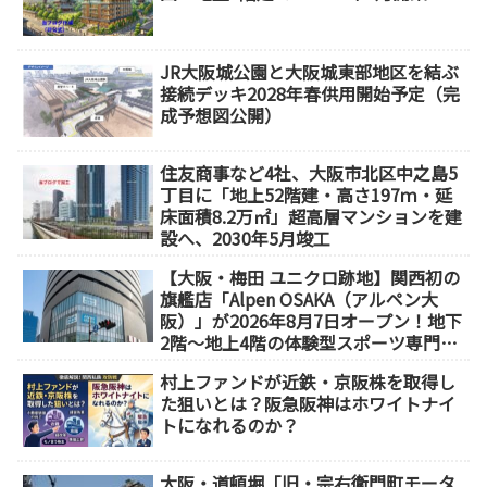
JR大阪城公園と大阪城東部地区を結ぶ
接続デッキ2028年春供用開始予定（完
成予想図公開）
住友商事など4社、大阪市北区中之島5
丁目に「地上52階建・高さ197ｍ・延
床面積8.2万㎡」超高層マンションを建
設へ、2030年5月竣工
【大阪・梅田 ユニクロ跡地】関西初の
旗艦店「Alpen OSAKA（アルペン大
阪）」が2026年8月7日オープン！地下
2階～地上4階の体験型スポーツ専門店
が誕生
村上ファンドが近鉄・京阪株を取得し
た狙いとは？阪急阪神はホワイトナイ
トになれるのか？
大阪・道頓堀「旧・宗右衛門町モータ