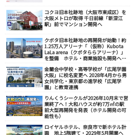
コクヨ旧本社跡地（大阪市東成区）を
大阪メトロが取得 千日前線「新深江
駅」前でマンション開発へ
クボタ旧本社跡地の再開発が始動！約
1.25万人アリーナ「（仮称）Kubota
LaLa arena（クボタららアリーナ）」
を整備 ホテル・商業施設も開発へ
【2032年以降開業】
金蘭会中学校・高等学校が「広尾学園
大阪」に校名変更へ 2028年4月から男
女共学化・東京都の進学校「広尾学
園」と教育連携
りんくうシークルが2026年10月末で営
業終了へ！大和ハウスが約7万㎡の駅
前大型再開発を発表（ホテル開発の可
能性も）
ロイヤルホテル、奈良市で新ホテル計
画 地上5階建て・2029年5月開業へ