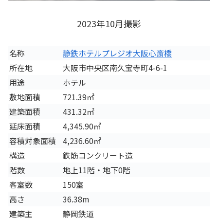
2023年10月撮影
名称
静鉄ホテルプレジオ大阪心斎橋
所在地
大阪市中央区南久宝寺町4-6-1
用途
ホテル
敷地面積
721.39㎡
建築面積
431.32㎡
延床面積
4,345.90㎡
容積対象面積
4,236.60㎡
構造
鉄筋コンクリート造
階数
地上11階・地下0階
客室数
150室
高さ
36.38m
建築主
静岡鉄道