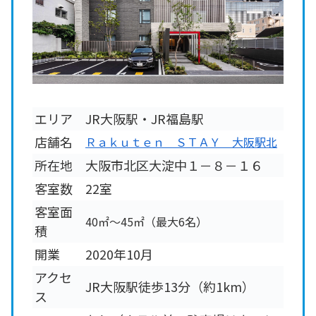
エリア
JR大阪駅・JR福島駅
店舗名
Ｒａｋｕｔｅｎ ＳＴＡＹ 大阪駅北
所在地
大阪市北区大淀中１－８－１６
客室数
22室
客室面
40㎡～45㎡（最大6名）
積
開業
2020年10月
アクセ
JR大阪駅徒歩13分（約1km）
ス