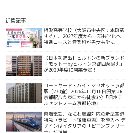
新着記事
相愛高等学校（大阪市中央区：本町駅
すぐ）、2027年度から一部共学化へ
特進コースと音楽科が男女共学に
【日本初進出】ヒルトンの新ブランド
「モットーbyヒルトン京都四条烏丸」
が2029年度に開業予定！
コートヤード・バイ・マリオット京都
駅（270室）2026年11月16日開業 JR
京都駅八条東口から徒歩3分「旧ホテ
ルセントノーム京都跡地」
南海電鉄、なにわ筋線対応の新型空港
特急（ラピート後継車両）を導入へ デ
ザインはイタリアの「ピニンファリー
ナ」が担当