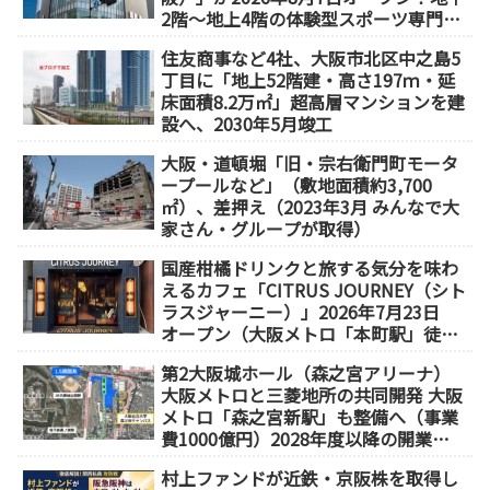
2階～地上4階の体験型スポーツ専門店
が誕生
住友商事など4社、大阪市北区中之島5
丁目に「地上52階建・高さ197ｍ・延
床面積8.2万㎡」超高層マンションを建
設へ、2030年5月竣工
大阪・道頓堀「旧・宗右衛門町モータ
ープールなど」（敷地面積約3,700
㎡）、差押え（2023年3月 みんなで大
家さん・グループが取得）
国産柑橘ドリンクと旅する気分を味わ
えるカフェ「CITRUS JOURNEY（シト
ラスジャーニー）」2026年7月23日
オープン（大阪メトロ「本町駅」徒歩
1分）
第2大阪城ホール（森之宮アリーナ）
大阪メトロと三菱地所の共同開発 大阪
メトロ「森之宮新駅」も整備へ（事業
費1000億円）2028年度以降の開業
（大阪城東部地区1.5期開発）
村上ファンドが近鉄・京阪株を取得し