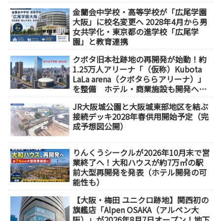
金蘭会中学校・高等学校が「広尾学園
大阪」に校名変更へ 2028年4月から男
女共学化・東京都の進学校「広尾学
園」と教育連携
クボタ旧本社跡地の再開発が始動！約
1.25万人アリーナ「（仮称）Kubota
LaLa arena（クボタららアリーナ）」
を整備 ホテル・商業施設も開発へ
【2032年以降開業】
JR大阪城公園と大阪城東部地区を結ぶ
接続デッキ2028年春供用開始予定（完
成予想図公開）
りんくうシークルが2026年10月末で営
業終了へ！大和ハウスが約7万㎡の駅
前大型再開発を発表（ホテル開発の可
能性も）
【大阪・梅田 ユニクロ跡地】関西初の
旗艦店「Alpen OSAKA（アルペン大
阪）」が2026年8月7日オープン！地下