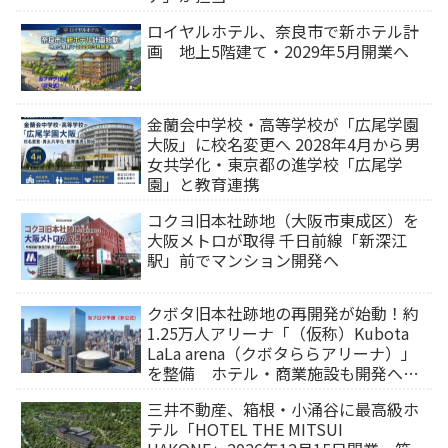
ロイヤルホテル、奈良市で新ホテル計
画 地上5階建て・2029年5月開業へ
金蘭会中学校・高等学校が「広尾学園
大阪」に校名変更へ 2028年4月から男
女共学化・東京都の進学校「広尾学
園」と教育連携
コクヨ旧本社跡地（大阪市東成区）を
大阪メトロが取得 千日前線「新深江
駅」前でマンション開発へ
クボタ旧本社跡地の再開発が始動！約
1.25万人アリーナ「（仮称）Kubota
LaLa arena（クボタららアリーナ）」
を整備 ホテル・商業施設も開発へ
【2032年以降開業】
三井不動産、箱根・小涌谷に最高級ホ
テル「HOTEL THE MITSUI