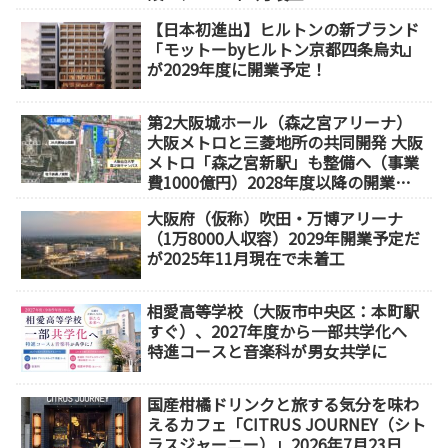
【日本初進出】ヒルトンの新ブランド
「モットーbyヒルトン京都四条烏丸」
が2029年度に開業予定！
第2大阪城ホール（森之宮アリーナ）
大阪メトロと三菱地所の共同開発 大阪
メトロ「森之宮新駅」も整備へ（事業
費1000億円）2028年度以降の開業
（大阪城東部地区1.5期開発）
大阪府（仮称）吹田・万博アリーナ
（1万8000人収容）2029年開業予定だ
が2025年11月現在で未着工
相愛高等学校（大阪市中央区：本町駅
すぐ）、2027年度から一部共学化へ
特進コースと音楽科が男女共学に
国産柑橘ドリンクと旅する気分を味わ
えるカフェ「CITRUS JOURNEY（シト
ラスジャーニー）」2026年7月23日