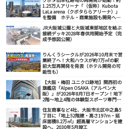
1.25万人アリーナ「（仮称）Kubota
LaLa arena（クボタららアリーナ）」
を整備 ホテル・商業施設も開発へ
【2032年以降開業】
JR大阪城公園と大阪城東部地区を結ぶ
接続デッキ2028年春供用開始予定（完
成予想図公開）
りんくうシークルが2026年10月末で営
業終了へ！大和ハウスが約7万㎡の駅
前大型再開発を発表（ホテル開発の可
能性も）
【大阪・梅田 ユニクロ跡地】関西初の
旗艦店「Alpen OSAKA（アルペン大
阪）」が2026年8月7日オープン！地下
2階～地上4階の体験型スポーツ専門店
が誕生
住友商事など4社、大阪市北区中之島5
丁目に「地上52階建・高さ197ｍ・延
床面積8.2万㎡」超高層マンションを建
設へ、2030年5月竣工