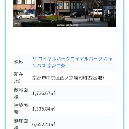
ザ ロイヤルパークロイヤルパーク キャ
名称
ンバス 京都二条
所在
京都市中京区西ノ京職司町22番地7
地）
敷地面
1,726.67㎡
積
建築面
1,335.84㎡
積
延床面
6,652.43㎡
積