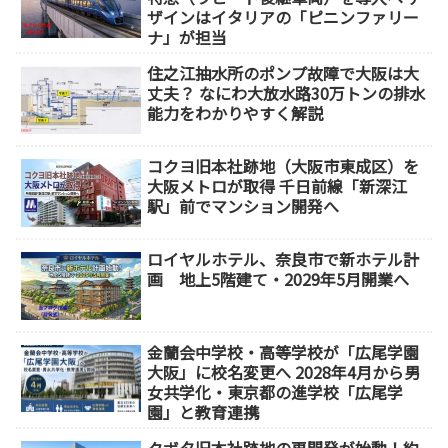
ザインはイタリアの「ピニンファリー
ナ」が担当
住之江抽水所のポンプ故障で大阪は大
丈夫？ なにわ大放水路30万トンの排水
能力をわかりやすく解説
コクヨ旧本社跡地（大阪市東成区）を
大阪メトロが取得 千日前線「新深江
駅」前でマンション開発へ
ロイヤルホテル、奈良市で新ホテル計
画 地上5階建て・2029年5月開業へ
金蘭会中学校・高等学校が「広尾学園
大阪」に校名変更へ 2028年4月から男
女共学化・東京都の進学校「広尾学
園」と教育連携
クボタ旧本社跡地の再開発が始動！約