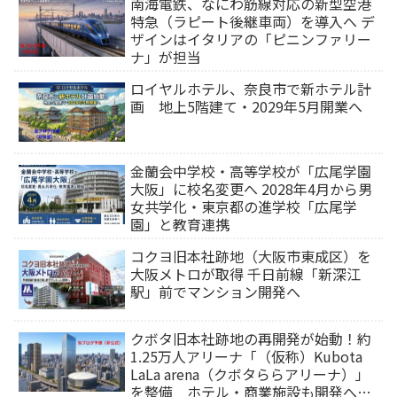
南海電鉄、なにわ筋線対応の新型空港
特急（ラピート後継車両）を導入へ デ
ザインはイタリアの「ピニンファリー
ナ」が担当
ロイヤルホテル、奈良市で新ホテル計
画 地上5階建て・2029年5月開業へ
金蘭会中学校・高等学校が「広尾学園
大阪」に校名変更へ 2028年4月から男
女共学化・東京都の進学校「広尾学
園」と教育連携
コクヨ旧本社跡地（大阪市東成区）を
大阪メトロが取得 千日前線「新深江
駅」前でマンション開発へ
クボタ旧本社跡地の再開発が始動！約
1.25万人アリーナ「（仮称）Kubota
LaLa arena（クボタららアリーナ）」
を整備 ホテル・商業施設も開発へ