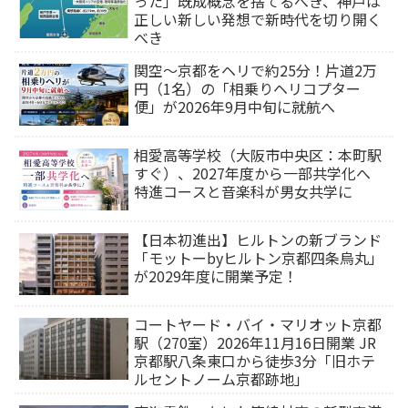
った」既成概念を捨てるべき、神戸は
正しい新しい発想で新時代を切り開く
べき
関空～京都をヘリで約25分！片道2万
円（1名）の「相乗りヘリコプター
便」が2026年9月中旬に就航へ
相愛高等学校（大阪市中央区：本町駅
すぐ）、2027年度から一部共学化へ
特進コースと音楽科が男女共学に
【日本初進出】ヒルトンの新ブランド
「モットーbyヒルトン京都四条烏丸」
が2029年度に開業予定！
コートヤード・バイ・マリオット京都
駅（270室）2026年11月16日開業 JR
京都駅八条東口から徒歩3分「旧ホテ
ルセントノーム京都跡地」