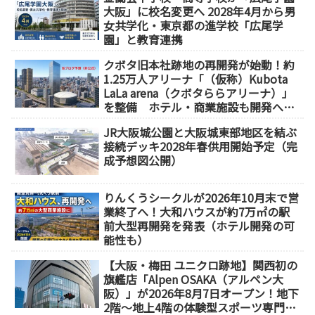
大阪」に校名変更へ 2028年4月から男
女共学化・東京都の進学校「広尾学
園」と教育連携
クボタ旧本社跡地の再開発が始動！約
1.25万人アリーナ「（仮称）Kubota
LaLa arena（クボタららアリーナ）」
を整備 ホテル・商業施設も開発へ
【2032年以降開業】
JR大阪城公園と大阪城東部地区を結ぶ
接続デッキ2028年春供用開始予定（完
成予想図公開）
りんくうシークルが2026年10月末で営
業終了へ！大和ハウスが約7万㎡の駅
前大型再開発を発表（ホテル開発の可
能性も）
【大阪・梅田 ユニクロ跡地】関西初の
旗艦店「Alpen OSAKA（アルペン大
阪）」が2026年8月7日オープン！地下
2階～地上4階の体験型スポーツ専門店