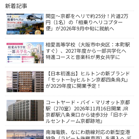
新着記事
関空～京都をヘリで約25分！片道2万
円（1名）の「相乗りヘリコプター
便」が2026年9月中旬に就航へ
相愛高等学校（大阪市中央区：本町駅
すぐ）、2027年度から一部共学化へ
特進コースと音楽科が男女共学に
【日本初進出】ヒルトンの新ブランド
「モットーbyヒルトン京都四条烏丸」
が2029年度に開業予定！
コートヤード・バイ・マリオット京都
駅（270室）2026年11月16日開業 JR
京都駅八条東口から徒歩3分「旧ホテ
ルセントノーム京都跡地」
南海電鉄、なにわ筋線対応の新型空港
特急（ラピート後継車両）を導入へ デ