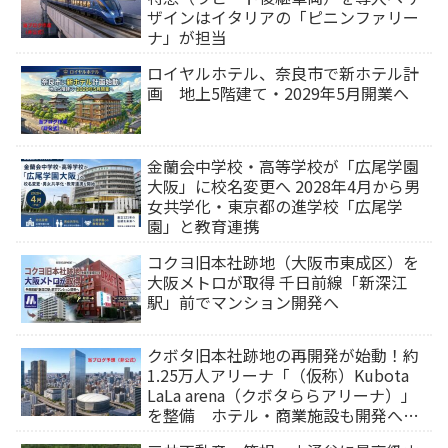
ザインはイタリアの「ピニンファリー
ナ」が担当
ロイヤルホテル、奈良市で新ホテル計
画 地上5階建て・2029年5月開業へ
金蘭会中学校・高等学校が「広尾学園
大阪」に校名変更へ 2028年4月から男
女共学化・東京都の進学校「広尾学
園」と教育連携
コクヨ旧本社跡地（大阪市東成区）を
大阪メトロが取得 千日前線「新深江
駅」前でマンション開発へ
クボタ旧本社跡地の再開発が始動！約
1.25万人アリーナ「（仮称）Kubota
LaLa arena（クボタららアリーナ）」
を整備 ホテル・商業施設も開発へ
【2032年以降開業】