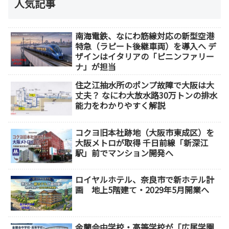
人気記事
南海電鉄、なにわ筋線対応の新型空港
特急（ラピート後継車両）を導入へ デ
ザインはイタリアの「ピニンファリー
ナ」が担当
住之江抽水所のポンプ故障で大阪は大
丈夫？ なにわ大放水路30万トンの排水
能力をわかりやすく解説
コクヨ旧本社跡地（大阪市東成区）を
大阪メトロが取得 千日前線「新深江
駅」前でマンション開発へ
ロイヤルホテル、奈良市で新ホテル計
画 地上5階建て・2029年5月開業へ
金蘭会中学校・高等学校が「広尾学園