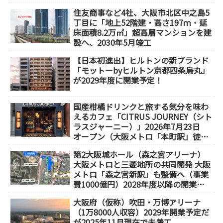
が誕生
住友商事など4社、大阪市北区中之島5
丁目に「地上52階建・高さ197ｍ・延
床面積8.2万㎡」超高層マンションを建
設へ、2030年5月竣工
【日本初進出】ヒルトンの新ブランド
「モットーbyヒルトン京都四条烏丸」
が2029年度に開業予定！
国産柑橘ドリンクと旅する気分を味わ
えるカフェ「CITRUS JOURNEY（シト
ラスジャーニー）」2026年7月23日
オープン（大阪メトロ「本町駅」徒歩
1分）
第2大阪城ホール（森之宮アリーナ）
大阪メトロと三菱地所の共同開発 大阪
メトロ「森之宮新駅」も整備へ（事業
費1000億円）2028年度以降の開業
（大阪城東部地区1.5期開発）
大阪府（仮称）吹田・万博アリーナ
（1万8000人収容）2029年開業予定だ
が2025年11月現在で未着工