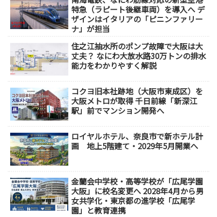
特急（ラピート後継車両）を導入へ デ
ザインはイタリアの「ピニンファリー
ナ」が担当
住之江抽水所のポンプ故障で大阪は大
丈夫？ なにわ大放水路30万トンの排水
能力をわかりやすく解説
コクヨ旧本社跡地（大阪市東成区）を
大阪メトロが取得 千日前線「新深江
駅」前でマンション開発へ
ロイヤルホテル、奈良市で新ホテル計
画 地上5階建て・2029年5月開業へ
金蘭会中学校・高等学校が「広尾学園
大阪」に校名変更へ 2028年4月から男
女共学化・東京都の進学校「広尾学
園」と教育連携