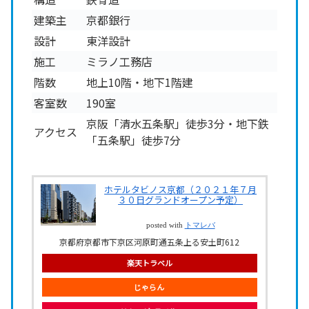
建築主
京都銀行
設計
東洋設計
施工
ミラノ工務店
階数
地上10階・地下1階建
客室数
190室
京阪「清水五条駅」徒歩3分・地下鉄
アクセス
「五条駅」徒歩7分
ホテルタビノス京都（２０２１年７月
３０日グランドオープン予定）
posted with
トマレバ
京都府京都市下京区河原町通五条上る安土町612
楽天トラベル
じゃらん