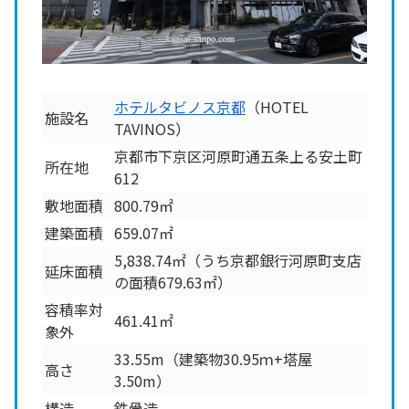
ホテルタビノス京都
（HOTEL
施設名
TAVINOS）
京都市下京区河原町通五条上る安土町
所在地
612
敷地面積
800.79㎡
建築面積
659.07㎡
5,838.74㎡（うち京都銀行河原町支店
延床面積
の面積679.63㎡）
容積率対
461.41㎡
象外
33.55m（建築物30.95ｍ+塔屋
高さ
3.50m）
構造
鉄骨造