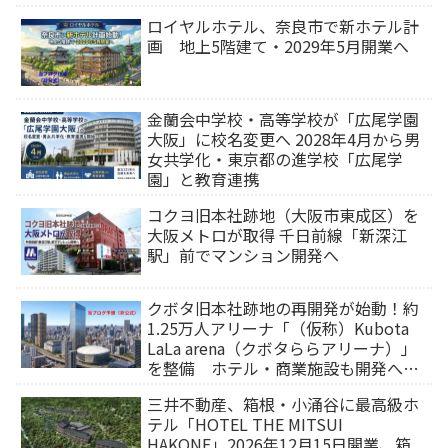
ロイヤルホテル、奈良市で新ホテル計
画 地上5階建て・2029年5月開業へ
金蘭会中学校・高等学校が「広尾学園
大阪」に校名変更へ 2028年4月から男
女共学化・東京都の進学校「広尾学
園」と教育連携
コクヨ旧本社跡地（大阪市東成区）を
大阪メトロが取得 千日前線「新深江
駅」前でマンション開発へ
クボタ旧本社跡地の再開発が始動！約
1.25万人アリーナ「（仮称）Kubota
LaLa arena（クボタららアリーナ）」
を整備 ホテル・商業施設も開発へ
【2032年以降開業】
三井不動産、箱根・小涌谷に最高級ホ
テル「HOTEL THE MITSUI
HAKONE」2026年12月15日開業、箱