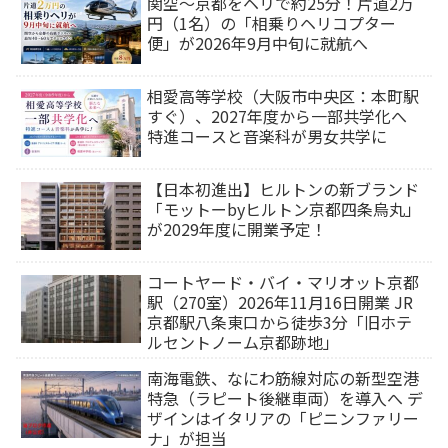
関空～京都をヘリで約25分！片道2万
円（1名）の「相乗りヘリコプター
便」が2026年9月中旬に就航へ
相愛高等学校（大阪市中央区：本町駅
すぐ）、2027年度から一部共学化へ
特進コースと音楽科が男女共学に
【日本初進出】ヒルトンの新ブランド
「モットーbyヒルトン京都四条烏丸」
が2029年度に開業予定！
コートヤード・バイ・マリオット京都
駅（270室）2026年11月16日開業 JR
京都駅八条東口から徒歩3分「旧ホテ
ルセントノーム京都跡地」
南海電鉄、なにわ筋線対応の新型空港
特急（ラピート後継車両）を導入へ デ
ザインはイタリアの「ピニンファリー
ナ」が担当