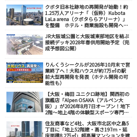
クボタ旧本社跡地の再開発が始動！約
1.25万人アリーナ「（仮称）Kubota
LaLa arena（クボタららアリーナ）」
を整備 ホテル・商業施設も開発へ
【2032年以降開業】
JR大阪城公園と大阪城東部地区を結ぶ
接続デッキ2028年春供用開始予定（完
成予想図公開）
りんくうシークルが2026年10月末で営
業終了へ！大和ハウスが約7万㎡の駅
前大型再開発を発表（ホテル開発の可
能性も）
【大阪・梅田 ユニクロ跡地】関西初の
旗艦店「Alpen OSAKA（アルペン大
阪）」が2026年8月7日オープン！地下
2階～地上4階の体験型スポーツ専門店
が誕生
住友商事など4社、大阪市北区中之島5
丁目に「地上52階建・高さ197ｍ・延
床面積8.2万㎡」超高層マンションを建