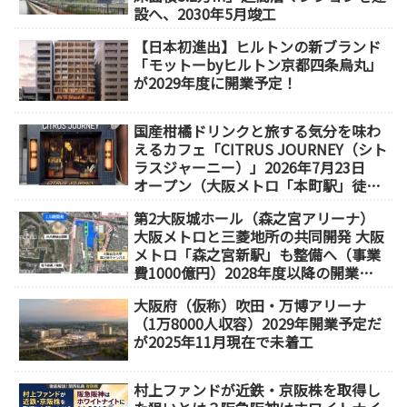
設へ、2030年5月竣工
【日本初進出】ヒルトンの新ブランド
「モットーbyヒルトン京都四条烏丸」
が2029年度に開業予定！
国産柑橘ドリンクと旅する気分を味わ
えるカフェ「CITRUS JOURNEY（シト
ラスジャーニー）」2026年7月23日
オープン（大阪メトロ「本町駅」徒歩
1分）
第2大阪城ホール（森之宮アリーナ）
大阪メトロと三菱地所の共同開発 大阪
メトロ「森之宮新駅」も整備へ（事業
費1000億円）2028年度以降の開業
（大阪城東部地区1.5期開発）
大阪府（仮称）吹田・万博アリーナ
（1万8000人収容）2029年開業予定だ
が2025年11月現在で未着工
村上ファンドが近鉄・京阪株を取得し