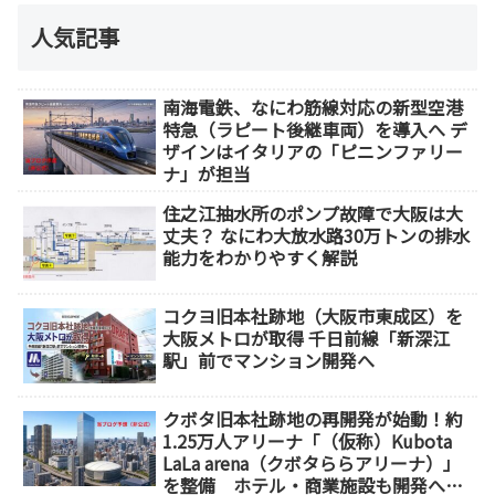
人気記事
南海電鉄、なにわ筋線対応の新型空港
特急（ラピート後継車両）を導入へ デ
ザインはイタリアの「ピニンファリー
ナ」が担当
住之江抽水所のポンプ故障で大阪は大
丈夫？ なにわ大放水路30万トンの排水
能力をわかりやすく解説
コクヨ旧本社跡地（大阪市東成区）を
大阪メトロが取得 千日前線「新深江
駅」前でマンション開発へ
クボタ旧本社跡地の再開発が始動！約
1.25万人アリーナ「（仮称）Kubota
LaLa arena（クボタららアリーナ）」
を整備 ホテル・商業施設も開発へ