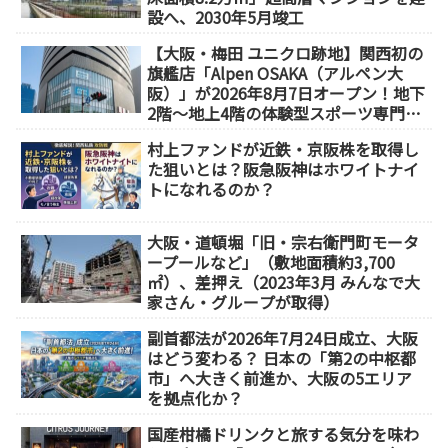
設へ、2030年5月竣工
【大阪・梅田 ユニクロ跡地】関西初の
旗艦店「Alpen OSAKA（アルペン大
阪）」が2026年8月7日オープン！地下
2階～地上4階の体験型スポーツ専門店
が誕生
村上ファンドが近鉄・京阪株を取得し
た狙いとは？阪急阪神はホワイトナイ
トになれるのか？
大阪・道頓堀「旧・宗右衛門町モータ
ープールなど」（敷地面積約3,700
㎡）、差押え（2023年3月 みんなで大
家さん・グループが取得）
副首都法が2026年7月24日成立、大阪
はどう変わる？ 日本の「第2の中枢都
市」へ大きく前進か、大阪の5エリア
を拠点化か？
国産柑橘ドリンクと旅する気分を味わ