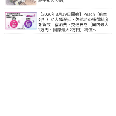
成予想図公開）
【2026年8月19日開始】Peach（航空
会社）が大幅遅延・欠航時の補償制度
を新設 宿泊費・交通費を（国内最大
1万円・国際最大2万円）補償へ