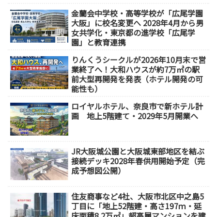
【2032年以降開業】
金蘭会中学校・高等学校が「広尾学園
大阪」に校名変更へ 2028年4月から男
女共学化・東京都の進学校「広尾学
園」と教育連携
りんくうシークルが2026年10月末で営
業終了へ！大和ハウスが約7万㎡の駅
前大型再開発を発表（ホテル開発の可
能性も）
ロイヤルホテル、奈良市で新ホテル計
画 地上5階建て・2029年5月開業へ
JR大阪城公園と大阪城東部地区を結ぶ
接続デッキ2028年春供用開始予定（完
成予想図公開）
住友商事など4社、大阪市北区中之島5
丁目に「地上52階建・高さ197ｍ・延
床面積8.2万㎡」超高層マンションを建