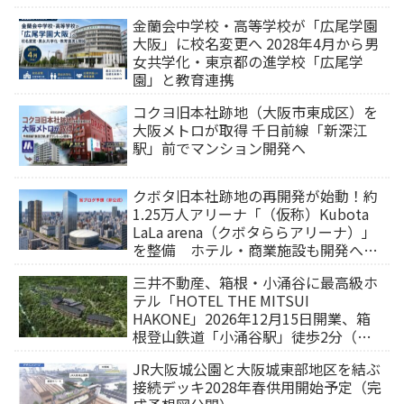
金蘭会中学校・高等学校が「広尾学園
大阪」に校名変更へ 2028年4月から男
女共学化・東京都の進学校「広尾学
園」と教育連携
コクヨ旧本社跡地（大阪市東成区）を
大阪メトロが取得 千日前線「新深江
駅」前でマンション開発へ
クボタ旧本社跡地の再開発が始動！約
1.25万人アリーナ「（仮称）Kubota
LaLa arena（クボタららアリーナ）」
を整備 ホテル・商業施設も開発へ
【2032年以降開業】
三井不動産、箱根・小涌谷に最高級ホ
テル「HOTEL THE MITSUI
HAKONE」2026年12月15日開業、箱
根登山鉄道「小涌谷駅」徒歩2分（旅
行サイトから予約可能）
JR大阪城公園と大阪城東部地区を結ぶ
接続デッキ2028年春供用開始予定（完