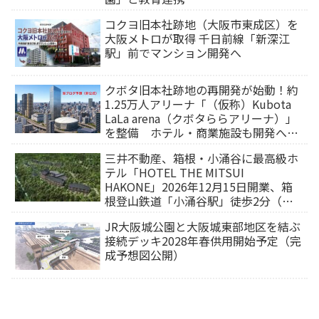
コクヨ旧本社跡地（大阪市東成区）を
大阪メトロが取得 千日前線「新深江
駅」前でマンション開発へ
クボタ旧本社跡地の再開発が始動！約
1.25万人アリーナ「（仮称）Kubota
LaLa arena（クボタららアリーナ）」
を整備 ホテル・商業施設も開発へ
【2032年以降開業】
三井不動産、箱根・小涌谷に最高級ホ
テル「HOTEL THE MITSUI
HAKONE」2026年12月15日開業、箱
根登山鉄道「小涌谷駅」徒歩2分（旅
行サイトから予約可能）
JR大阪城公園と大阪城東部地区を結ぶ
接続デッキ2028年春供用開始予定（完
成予想図公開）