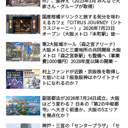
㎡）、差押え（2023年3月 みんなで大
家さん・グループが取得）
国産柑橘ドリンクと旅する気分を味わ
えるカフェ「CITRUS JOURNEY（シト
ラスジャーニー）」2026年7月23日
オープン（大阪メトロ「本町駅」徒歩
1分）
第2大阪城ホール（森之宮アリーナ）
大阪メトロと三菱地所の共同開発 大阪
メトロ「森之宮新駅」も整備へ（事業
費1000億円）2028年度以降の開業
（大阪城東部地区1.5期開発）
村上ファンドが近鉄・京阪株を取得し
た狙いとは？阪急阪神はホワイトナイ
トになれるのか？
副首都法が2026年7月24日成立、大阪
はどう変わる？ 日本の「第2の中枢都
市」へ大きく前進か、大阪の5エリア
を拠点化か？
神戸・三宮の「センタープラザ」「セ