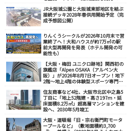
【2032年以降開業】
JR大阪城公園と大阪城東部地区を結ぶ
接続デッキ2028年春供用開始予定（完
成予想図公開）
りんくうシークルが2026年10月末で営
業終了へ！大和ハウスが約7万㎡の駅
前大型再開発を発表（ホテル開発の可
能性も）
【大阪・梅田 ユニクロ跡地】関西初の
旗艦店「Alpen OSAKA（アルペン大
阪）」が2026年8月7日オープン！地下
2階～地上4階の体験型スポーツ専門店
が誕生
住友商事など4社、大阪市北区中之島5
丁目に「地上52階建・高さ197ｍ・延
床面積8.2万㎡」超高層マンションを建
設へ、2030年5月竣工
大阪・道頓堀「旧・宗右衛門町モータ
ープールなど」（敷地面積約3,700