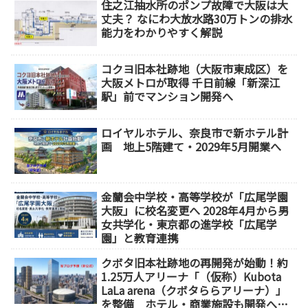
住之江抽水所のポンプ故障で大阪は大
丈夫？ なにわ大放水路30万トンの排水
能力をわかりやすく解説
コクヨ旧本社跡地（大阪市東成区）を
大阪メトロが取得 千日前線「新深江
駅」前でマンション開発へ
ロイヤルホテル、奈良市で新ホテル計
画 地上5階建て・2029年5月開業へ
金蘭会中学校・高等学校が「広尾学園
大阪」に校名変更へ 2028年4月から男
女共学化・東京都の進学校「広尾学
園」と教育連携
クボタ旧本社跡地の再開発が始動！約
1.25万人アリーナ「（仮称）Kubota
LaLa arena（クボタららアリーナ）」
を整備 ホテル・商業施設も開発へ