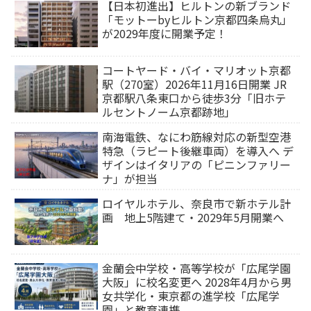
【日本初進出】ヒルトンの新ブランド
「モットーbyヒルトン京都四条烏丸」
が2029年度に開業予定！
コートヤード・バイ・マリオット京都
駅（270室）2026年11月16日開業 JR
京都駅八条東口から徒歩3分「旧ホテ
ルセントノーム京都跡地」
南海電鉄、なにわ筋線対応の新型空港
特急（ラピート後継車両）を導入へ デ
ザインはイタリアの「ピニンファリー
ナ」が担当
ロイヤルホテル、奈良市で新ホテル計
画 地上5階建て・2029年5月開業へ
金蘭会中学校・高等学校が「広尾学園
大阪」に校名変更へ 2028年4月から男
女共学化・東京都の進学校「広尾学
園」と教育連携