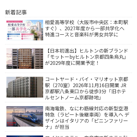
新着記事
相愛高等学校（大阪市中央区：本町駅
すぐ）、2027年度から一部共学化へ
特進コースと音楽科が男女共学に
【日本初進出】ヒルトンの新ブランド
「モットーbyヒルトン京都四条烏丸」
が2029年度に開業予定！
コートヤード・バイ・マリオット京都
駅（270室）2026年11月16日開業 JR
京都駅八条東口から徒歩3分「旧ホテ
ルセントノーム京都跡地」
南海電鉄、なにわ筋線対応の新型空港
特急（ラピート後継車両）を導入へ デ
ザインはイタリアの「ピニンファリー
ナ」が担当