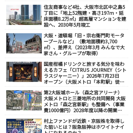
が誕生
住友商事など4社、大阪市北区中之島5
丁目に「地上52階建・高さ197ｍ・延
床面積8.2万㎡」超高層マンションを建
設へ、2030年5月竣工
大阪・道頓堀「旧・宗右衛門町モータ
ープールなど」（敷地面積約3,700
㎡）、差押え（2023年3月 みんなで大
家さん・グループが取得）
国産柑橘ドリンクと旅する気分を味わ
えるカフェ「CITRUS JOURNEY（シト
ラスジャーニー）」2026年7月23日
オープン（大阪メトロ「本町駅」徒歩
1分）
第2大阪城ホール（森之宮アリーナ）
大阪メトロと三菱地所の共同開発 大阪
メトロ「森之宮新駅」も整備へ（事業
費1000億円）2028年度以降の開業
（大阪城東部地区1.5期開発）
村上ファンドが近鉄・京阪株を取得し
た狙いとは？阪急阪神はホワイトナイ
トになれるのか？