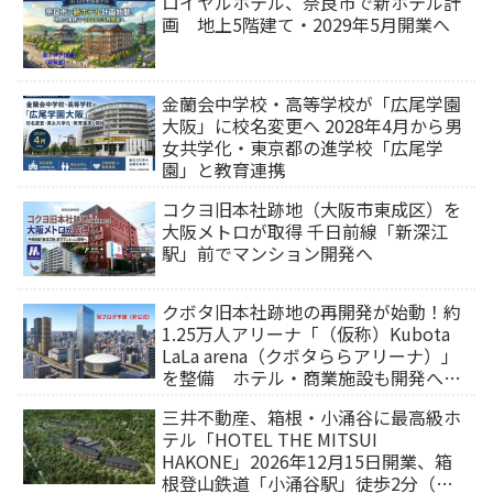
ロイヤルホテル、奈良市で新ホテル計
画 地上5階建て・2029年5月開業へ
金蘭会中学校・高等学校が「広尾学園
大阪」に校名変更へ 2028年4月から男
女共学化・東京都の進学校「広尾学
園」と教育連携
コクヨ旧本社跡地（大阪市東成区）を
大阪メトロが取得 千日前線「新深江
駅」前でマンション開発へ
クボタ旧本社跡地の再開発が始動！約
1.25万人アリーナ「（仮称）Kubota
LaLa arena（クボタららアリーナ）」
を整備 ホテル・商業施設も開発へ
【2032年以降開業】
三井不動産、箱根・小涌谷に最高級ホ
テル「HOTEL THE MITSUI
HAKONE」2026年12月15日開業、箱
根登山鉄道「小涌谷駅」徒歩2分（旅