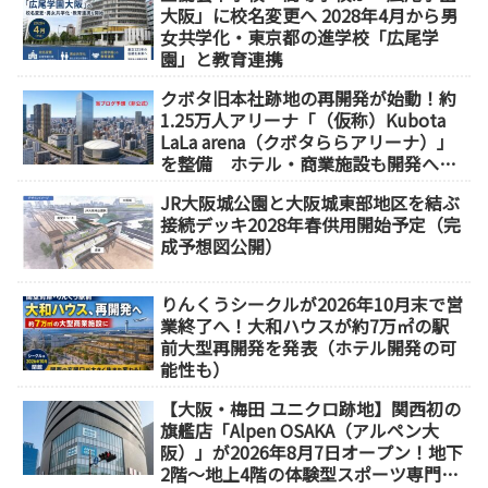
大阪」に校名変更へ 2028年4月から男
女共学化・東京都の進学校「広尾学
園」と教育連携
クボタ旧本社跡地の再開発が始動！約
1.25万人アリーナ「（仮称）Kubota
LaLa arena（クボタららアリーナ）」
を整備 ホテル・商業施設も開発へ
【2032年以降開業】
JR大阪城公園と大阪城東部地区を結ぶ
接続デッキ2028年春供用開始予定（完
成予想図公開）
りんくうシークルが2026年10月末で営
業終了へ！大和ハウスが約7万㎡の駅
前大型再開発を発表（ホテル開発の可
能性も）
【大阪・梅田 ユニクロ跡地】関西初の
旗艦店「Alpen OSAKA（アルペン大
阪）」が2026年8月7日オープン！地下
2階～地上4階の体験型スポーツ専門店