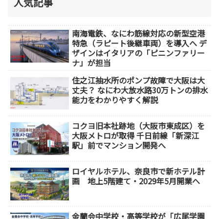
人気記事
南海電鉄、なにわ筋線対応の新型空港
特急（ラピート後継車両）を導入へ デ
ザインはイタリアの「ピニンファリー
ナ」が担当
住之江抽水所のポンプ故障で大阪は大
丈夫？ なにわ大放水路30万トンの排水
能力をわかりやすく解説
コクヨ旧本社跡地（大阪市東成区）を
大阪メトロが取得 千日前線「新深江
駅」前でマンション開発へ
ロイヤルホテル、奈良市で新ホテル計
画 地上5階建て・2029年5月開業へ
金蘭会中学校・高等学校が「広尾学園