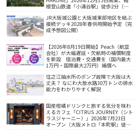
HAKONE」2026年12月15日開業、箱
根登山鉄道「小涌谷駅」徒歩2分（旅
行サイトから予約可能）
JR大阪城公園と大阪城東部地区を結ぶ
接続デッキ2028年春供用開始予定（完
成予想図公開）
【2026年8月19日開始】Peach（航空
会社）が大幅遅延・欠航時の補償制度
を新設 宿泊費・交通費を（国内最大
1万円・国際最大2万円）補償へ
住之江抽水所のポンプ故障で大阪は大
丈夫？ なにわ大放水路30万トンの排水
能力をわかりやすく解説
国産柑橘ドリンクと旅する気分を味わ
えるカフェ「CITRUS JOURNEY（シト
ラスジャーニー）」2026年7月23日
オープン（大阪メトロ「本町駅」徒歩
1分）