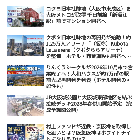
コクヨ旧本社跡地（大阪市東成区）を
大阪メトロが取得 千日前線「新深江
駅」前でマンション開発へ
クボタ旧本社跡地の再開発が始動！約
1.25万人アリーナ「（仮称）Kubota
LaLa arena（クボタららアリーナ）」
を整備 ホテル・商業施設も開発へ
【2032年以降開業】
りんくうシークルが2026年10月末で営
業終了へ！大和ハウスが約7万㎡の駅
前大型再開発を発表（ホテル開発の可
能性も）
JR大阪城公園と大阪城東部地区を結ぶ
接続デッキ2028年春供用開始予定（完
成予想図公開）
村上ファンドが近鉄・京阪株を取得し
た狙いとは？阪急阪神はホワイトナイ
トになれるのか？