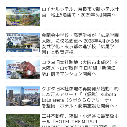
ロイヤルホテル、奈良市で新ホテル計
画 地上5階建て・2029年5月開業へ
金蘭会中学校・高等学校が「広尾学園
大阪」に校名変更へ 2028年4月から男
女共学化・東京都の進学校「広尾学
園」と教育連携
コクヨ旧本社跡地（大阪市東成区）を
大阪メトロが取得 千日前線「新深江
駅」前でマンション開発へ
クボタ旧本社跡地の再開発が始動！約
1.25万人アリーナ「（仮称）Kubota
LaLa arena（クボタららアリーナ）」
を整備 ホテル・商業施設も開発へ
【2032年以降開業】
三井不動産、箱根・小涌谷に最高級ホ
テル「HOTEL THE MITSUI