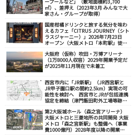
ープールなど」（敷地面積約3,700
㎡）、差押え（2023年3月 みんなで大
家さん・グループが取得）
国産柑橘ドリンクと旅する気分を味わ
えるカフェ「CITRUS JOURNEY（シト
ラスジャーニー）」2026年7月23日
オープン（大阪メトロ「本町駅」徒歩
1分）
大阪府（仮称）吹田・万博アリーナ
（1万8000人収容）2029年開業予定だ
が2025年11月現在で未着工
西宮市内に「JR新駅」（JR西宮駅と
JR甲子園口駅の間約2.5km）実現の可
能性を検討へ 西宮市とJRが包括連携
協定を締結（津門飯田町外工場等跡
地）
第2大阪城ホール（森之宮アリーナ）
大阪メトロと三菱地所の共同開発 大阪
メトロ「森之宮新駅」も整備へ（事業
費1000億円）2028年度以降の開業
（大阪城東部地区1.5期開発）