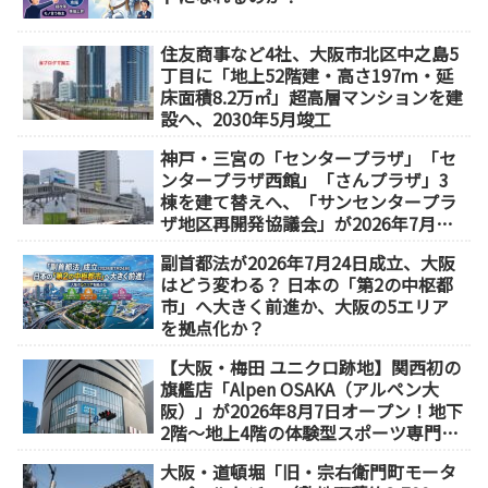
住友商事など4社、大阪市北区中之島5
丁目に「地上52階建・高さ197ｍ・延
床面積8.2万㎡」超高層マンションを建
設へ、2030年5月竣工
神戸・三宮の「センタープラザ」「セ
ンタープラザ西館」「さんプラザ」3
棟を建て替えへ、「サンセンタープラ
ザ地区再開発協議会」が2026年7月発
足
副首都法が2026年7月24日成立、大阪
はどう変わる？ 日本の「第2の中枢都
市」へ大きく前進か、大阪の5エリア
を拠点化か？
【大阪・梅田 ユニクロ跡地】関西初の
旗艦店「Alpen OSAKA（アルペン大
阪）」が2026年8月7日オープン！地下
2階～地上4階の体験型スポーツ専門店
が誕生
大阪・道頓堀「旧・宗右衛門町モータ