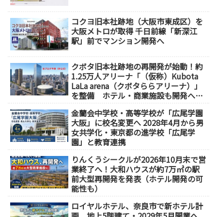
コクヨ旧本社跡地（大阪市東成区）を
大阪メトロが取得 千日前線「新深江
駅」前でマンション開発へ
クボタ旧本社跡地の再開発が始動！約
1.25万人アリーナ「（仮称）Kubota
LaLa arena（クボタららアリーナ）」
を整備 ホテル・商業施設も開発へ
【2032年以降開業】
金蘭会中学校・高等学校が「広尾学園
大阪」に校名変更へ 2028年4月から男
女共学化・東京都の進学校「広尾学
園」と教育連携
りんくうシークルが2026年10月末で営
業終了へ！大和ハウスが約7万㎡の駅
前大型再開発を発表（ホテル開発の可
能性も）
ロイヤルホテル、奈良市で新ホテル計
画 地上5階建て・2029年5月開業へ