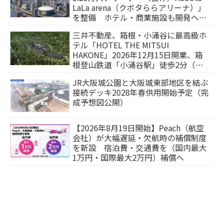
LaLa arena（クボタららアリーナ）」
を整備 ホテル・商業施設も開発へ
【2032年以降開業】
三井不動産、箱根・小涌谷に最高級ホ
テル「HOTEL THE MITSUI
HAKONE」2026年12月15日開業、箱
根登山鉄道「小涌谷駅」徒歩2分（旅
行サイトから予約可能）
JR大阪城公園と大阪城東部地区を結ぶ
接続デッキ2028年春供用開始予定（完
成予想図公開）
【2026年8月19日開始】Peach（航空
会社）が大幅遅延・欠航時の補償制度
を新設 宿泊費・交通費を（国内最大
1万円・国際最大2万円）補償へ