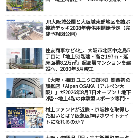
JR大阪城公園と大阪城東部地区を結ぶ
接続デッキ2028年春供用開始予定（完
成予想図公開）
住友商事など4社、大阪市北区中之島5
丁目に「地上52階建・高さ197ｍ・延
床面積8.2万㎡」超高層マンションを建
設へ、2030年5月竣工
【大阪・梅田 ユニクロ跡地】関西初の
旗艦店「Alpen OSAKA（アルペン大
阪）」が2026年8月7日オープン！地下
2階～地上4階の体験型スポーツ専門店
が誕生
村上ファンドが近鉄・京阪株を取得し
た狙いとは？阪急阪神はホワイトナイ
トになれるのか？
大阪・道頓堀「旧・宗右衛門町モータ