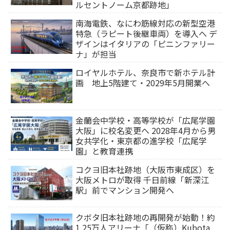
ルセントノーム京都跡地」
南海電鉄、なにわ筋線対応の新型空港
特急（ラピート後継車両）を導入へ デ
ザインはイタリアの「ピニンファリー
ナ」が担当
ロイヤルホテル、奈良市で新ホテル計
画 地上5階建て・2029年5月開業へ
金蘭会中学校・高等学校が「広尾学園
大阪」に校名変更へ 2028年4月から男
女共学化・東京都の進学校「広尾学
園」と教育連携
コクヨ旧本社跡地（大阪市東成区）を
大阪メトロが取得 千日前線「新深江
駅」前でマンション開発へ
クボタ旧本社跡地の再開発が始動！約
1.25万人アリーナ「（仮称）Kubota