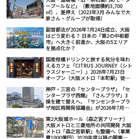
ープールなど」（敷地面積約3,700
㎡）、差押え（2023年3月 みんなで大
家さん・グループが取得）
副首都法が2026年7月24日成立、大阪
はどう変わる？ 日本の「第2の中枢都
市」へ大きく前進か、大阪の5エリア
を拠点化か？
国産柑橘ドリンクと旅する気分を味わ
えるカフェ「CITRUS JOURNEY（シト
ラスジャーニー）」2026年7月23日
オープン（大阪メトロ「本町駅」徒歩
1分）
神戸・三宮の「センタープラザ」「セ
ンタープラザ西館」「さんプラザ」3
棟を建て替えへ、「サンセンタープラ
ザ地区再開発協議会」が2026年7月発
足
第2大阪城ホール（森之宮アリーナ）
大阪メトロと三菱地所の共同開発 大阪
メトロ「森之宮新駅」も整備へ（事業
費1000億円）2028年度以降の開業