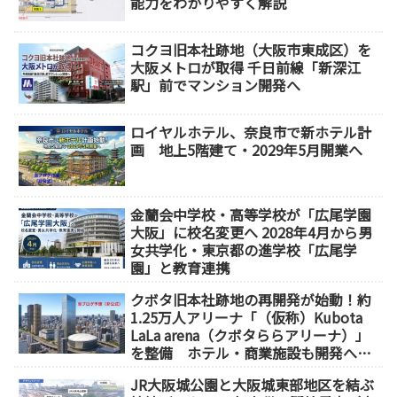
能力をわかりやすく解説
コクヨ旧本社跡地（大阪市東成区）を
大阪メトロが取得 千日前線「新深江
駅」前でマンション開発へ
ロイヤルホテル、奈良市で新ホテル計
画 地上5階建て・2029年5月開業へ
金蘭会中学校・高等学校が「広尾学園
大阪」に校名変更へ 2028年4月から男
女共学化・東京都の進学校「広尾学
園」と教育連携
クボタ旧本社跡地の再開発が始動！約
1.25万人アリーナ「（仮称）Kubota
LaLa arena（クボタららアリーナ）」
を整備 ホテル・商業施設も開発へ
【2032年以降開業】
JR大阪城公園と大阪城東部地区を結ぶ