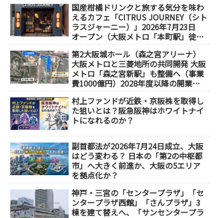
国産柑橘ドリンクと旅する気分を味わ
えるカフェ「CITRUS JOURNEY（シト
ラスジャーニー）」2026年7月23日
オープン（大阪メトロ「本町駅」徒歩
1分）
第2大阪城ホール（森之宮アリーナ）
大阪メトロと三菱地所の共同開発 大阪
メトロ「森之宮新駅」も整備へ（事業
費1000億円）2028年度以降の開業
（大阪城東部地区1.5期開発）
村上ファンドが近鉄・京阪株を取得し
た狙いとは？阪急阪神はホワイトナイ
トになれるのか？
副首都法が2026年7月24日成立、大阪
はどう変わる？ 日本の「第2の中枢都
市」へ大きく前進か、大阪の5エリア
を拠点化か？
神戸・三宮の「センタープラザ」「セ
ンタープラザ西館」「さんプラザ」3
棟を建て替えへ、「サンセンタープラ