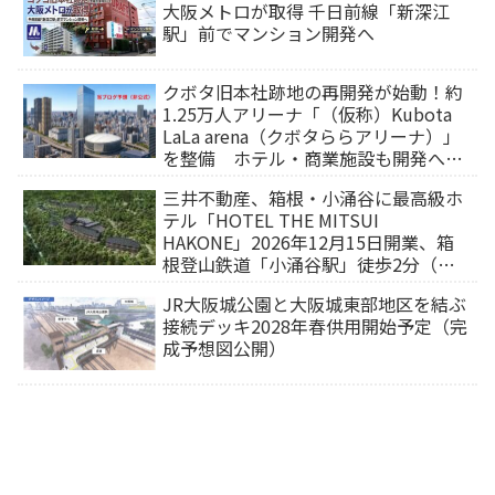
大阪メトロが取得 千日前線「新深江
駅」前でマンション開発へ
クボタ旧本社跡地の再開発が始動！約
1.25万人アリーナ「（仮称）Kubota
LaLa arena（クボタららアリーナ）」
を整備 ホテル・商業施設も開発へ
【2032年以降開業】
三井不動産、箱根・小涌谷に最高級ホ
テル「HOTEL THE MITSUI
HAKONE」2026年12月15日開業、箱
根登山鉄道「小涌谷駅」徒歩2分（旅
行サイトから予約可能）
JR大阪城公園と大阪城東部地区を結ぶ
接続デッキ2028年春供用開始予定（完
成予想図公開）