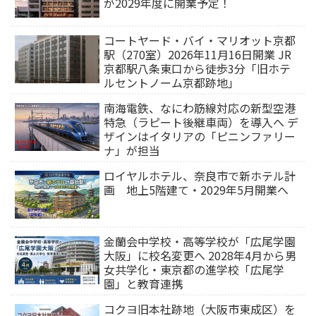
が2029年度に開業予定！
コートヤード・バイ・マリオット京都
駅（270室）2026年11月16日開業 JR
京都駅八条東口から徒歩3分「旧ホテ
ルセントノーム京都跡地」
南海電鉄、なにわ筋線対応の新型空港
特急（ラピート後継車両）を導入へ デ
ザインはイタリアの「ピニンファリー
ナ」が担当
ロイヤルホテル、奈良市で新ホテル計
画 地上5階建て・2029年5月開業へ
金蘭会中学校・高等学校が「広尾学園
大阪」に校名変更へ 2028年4月から男
女共学化・東京都の進学校「広尾学
園」と教育連携
コクヨ旧本社跡地（大阪市東成区）を