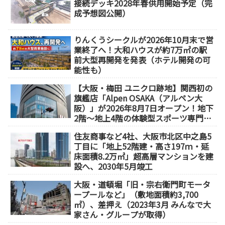
接続デッキ2028年春供用開始予定（完
成予想図公開）
りんくうシークルが2026年10月末で営
業終了へ！大和ハウスが約7万㎡の駅
前大型再開発を発表（ホテル開発の可
能性も）
【大阪・梅田 ユニクロ跡地】関西初の
旗艦店「Alpen OSAKA（アルペン大
阪）」が2026年8月7日オープン！地下
2階～地上4階の体験型スポーツ専門店
が誕生
住友商事など4社、大阪市北区中之島5
丁目に「地上52階建・高さ197ｍ・延
床面積8.2万㎡」超高層マンションを建
設へ、2030年5月竣工
大阪・道頓堀「旧・宗右衛門町モータ
ープールなど」（敷地面積約3,700
㎡）、差押え（2023年3月 みんなで大
家さん・グループが取得）